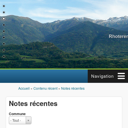
Aller au contenu principal
Rhotere
Navigation
Accueil
»
Contenu récent
»
Notes récentes
Vous êtes ici
Notes récentes
Commune
C
- Tout -
o