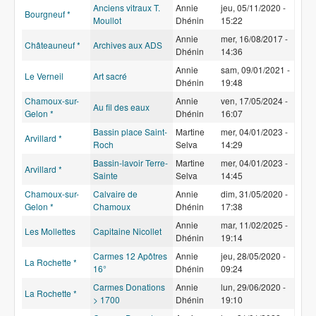
Anciens vitraux T.
Annie
jeu, 05/11/2020 -
Bourgneuf *
Moullot
Dhénin
15:22
Annie
mer, 16/08/2017 -
Châteauneuf *
Archives aux ADS
Dhénin
14:36
Annie
sam, 09/01/2021 -
Le Verneil
Art sacré
Dhénin
19:48
Chamoux-sur-
Annie
ven, 17/05/2024 -
Au fil des eaux
Gelon *
Dhénin
16:07
Bassin place Saint-
Martine
mer, 04/01/2023 -
Arvillard *
Roch
Selva
14:29
Bassin-lavoir Terre-
Martine
mer, 04/01/2023 -
Arvillard *
Sainte
Selva
14:45
Chamoux-sur-
Calvaire de
Annie
dim, 31/05/2020 -
Gelon *
Chamoux
Dhénin
17:38
Annie
mar, 11/02/2025 -
Les Mollettes
Capitaine Nicollet
Dhénin
19:14
Carmes 12 Apôtres
Annie
jeu, 28/05/2020 -
La Rochette *
16°
Dhénin
09:24
Carmes Donations
Annie
lun, 29/06/2020 -
La Rochette *
> 1700
Dhénin
19:10