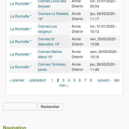
Carmes Dons des
Annie
lun, 31/01/2022 -
La Rochette *
Seyssel
Dhénin
20:04
Carmes Le Retable
Annie
jeu, 28/05/2020 -
La Rochette *
16°
Dhénin
11:17
Carmes Les
Annie
lun, 31/01/2022 -
La Rochette *
religieux
Dhénin
10:13
Carmes St
Annie
ven, 29/05/2020 -
La Rochette *
Sébastien 16°
Dhénin
15:08
Carmes Stalles
Annie
sam, 30/05/2020 -
La Rochette *
début 16°
Dhénin
15:16
Carmes Tombeau
Annie
jeu, 28/05/2020 -
La Rochette *
perdu
Dhénin
11:46
Pages
« premier
‹ précédent
1
2
3
4
5
6
7
8
suivant ›
der
nier »
Rechercher
Formulaire de recherche
Navigation