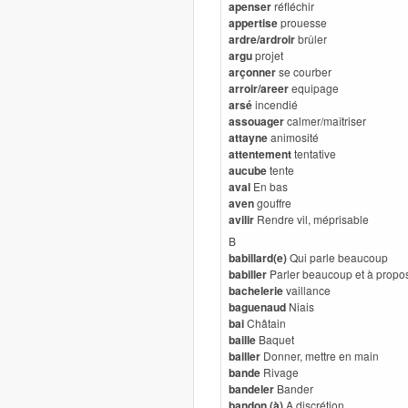
apenser
réfléchir
appertise
prouesse
ardre/ardroir
brûler
argu
projet
arçonner
se courber
arroir/areer
equipage
arsé
incendié
assouager
calmer/maîtriser
attayne
animosité
attentement
tentative
aucube
tente
aval
En bas
aven
gouffre
avilir
Rendre vil, méprisable
B
babillard(e)
Qui parle beaucoup
babiller
Parler beaucoup et à propos
bachelerie
vaillance
baguenaud
Niais
bai
Châtain
baille
Baquet
bailler
Donner, mettre en main
bande
Rivage
bandeler
Bander
bandon (à)
A discrétion