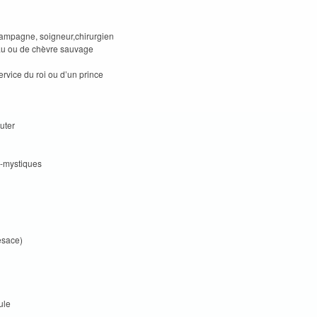
mpagne, soigneur,chirurgien
au ou de chèvre sauvage
vice du roi ou d’un prince
uter
-mystiques
esace)
ule