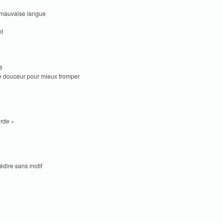
à mauvaise langue
t
é
de douceur pour mieux tromper
rde »
édire sans motif