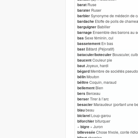
barat
Ruse
barater
Ruser
barbier
Synonyme de médecin de ca
bardache
Etoffe de poils de chame
barguigner
Babiller
barnage
Ensemble des barons au ser
bas
Sexe féminin, cul
bassetement
En bas
bast
Bâtard (Péjoratif)
bataculer/boteculer
Bousculer, culb
baucent
Couleur pie
baut
Joyeux, hardi
bégard
Membre de sociétés pseudo
bélin
Mouton
bélitre
Coquin, maraud
bellement
Bien
bers
Berceau
berser
Tirer à l’arc
besacier
Maraudeur (portant une b
biau
beau
biclarel
Loup-garou
biforchier
bifurquer
«
bigre
» Juron
billevesée
Chose frivole, conte ridic
bliaut
chemise