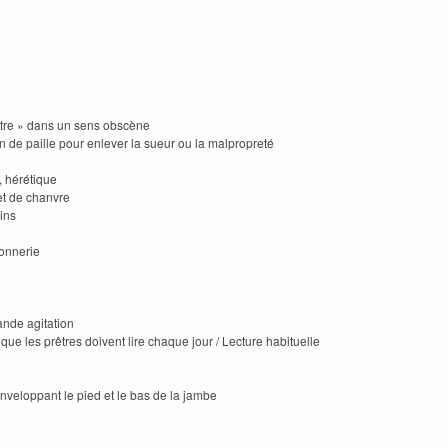
ttre » dans un sens obscène
 de paille pour enlever la sueur ou la malpropreté
, hérétique
et de chanvre
ins
onnerie
nde agitation
 que les prêtres doivent lire chaque jour / Lecture habituelle
veloppant le pied et le bas de la jambe