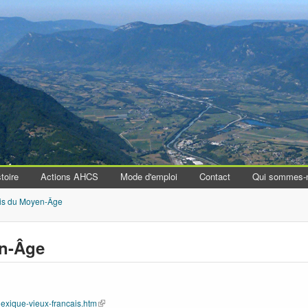
Aller au contenu principal
toire
Actions AHCS
Mode d'emploi
Contact
Qui sommes-
is du Moyen-Âge
en-Âge
lexique-vieux-francais.htm
(le lien est externe)