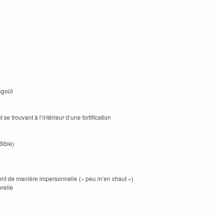
agoût
t se trouvant à l’intérieur d’une fortification
Bible)
ent de manière impersonnelle (« peu m’en chaut »)
relle