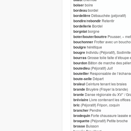
boiser
boire
bordeau
bordel
bordelière
Débauchée (péjoratif)
bondire
/
rebondir
Retentir
bordellerie
Bordel
borgniat
borgne
boter/bouter/bouttre
Pousser, « me
bouchonner
Frotter avec un bouchon
boulgre
hérétique
bougre
Individu (Péjoratif), Sodimite
bourras
Grosse toile faite d’étoupe 
bourdon
Bâton de marche des péler
boutedieu
(Péjoratif) Juif
bouteiller
Responsable de l’échans
boute-selle
Départ
braïeul
Ceinture tenant les braies
brande
Bruyère (Frayer la brande)
branle
Danse régionale du XV° / Gra
bréviaire
Livre contenant les offices
bric
(Péjoratif) Fripon, coquin
brancher
Pendre
brodequin
Forte chaussure lassée en
broquette
(Péjoratif) Petite broche
brosse
Buisson