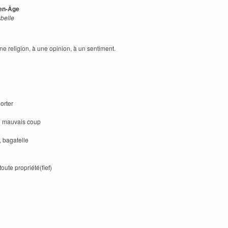
yen-Âge
 belle
 religion, à une opinion, à un sentiment.
orter
un mauvais coup
, bagatelle
ute propriété(fief)