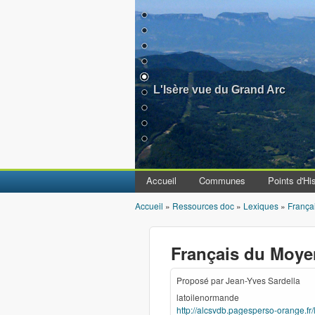
L'Isère vue du Grand Arc
Accueil
Communes
Points d'His
Accueil
»
Ressources doc
»
Lexiques
»
França
Vous êtes ici
Français du Moy
Proposé par Jean-Yves Sardella
latoilenormande
http://alcsvdb.pagesperso-orange.fr/