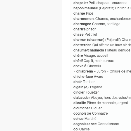
chapelet
Petit chapeau, couronne
hapon maubec
(Péjoratif) Poltron 
chargé
Pipé
charmemen
t Charme, enchantemen
charnogne
Charme, sortilège
chartre
prison
chasé
Petit fief
chatron (chastron)
(Péjoratif) Chatr
chatternite
Qui affecte un faux air 
chaume/chaumois
Plateau dénudé
chère
Visage, accueil
chétif
Captif, malheureux
chevelé
Chevelu
«
chiabrena
» Juron « Chiure de me
chiche-face
Avare
choir
Tomber
cigain (e)
Tzigane
cingler
Fouetter
clabauder
Aboyer, hors des voies/m
clicaille
Pièce de monnaie, argent
clouficher
Clouer
cognoistre
Connaître
cohue
Marché
cognoissance
Connaissanc
coi
Calme