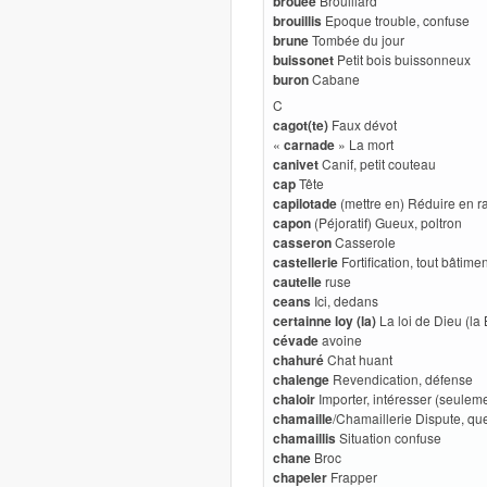
brouée
Brouillard
brouillis
Epoque trouble, confuse
brune
Tombée du jour
buissonet
Petit bois buissonneux
buron
Cabane
C
cagot(te)
Faux dévot
«
carnade
» La mort
canivet
Canif, petit couteau
cap
Tête
capilotade
(mettre en) Réduire en r
capon
(Péjoratif) Gueux, poltron
casseron
Casserole
castellerie
Fortification, tout bâtimen
cautelle
ruse
ceans
Ici, dedans
certainne loy (la)
La loi de Dieu (la 
cévade
avoine
chahuré
Chat huant
chalenge
Revendication, défense
chaloir
Importer, intéresser (seulem
chamaille
/Chamaillerie Dispute, que
chamaillis
Situation confuse
chane
Broc
chapeler
Frapper