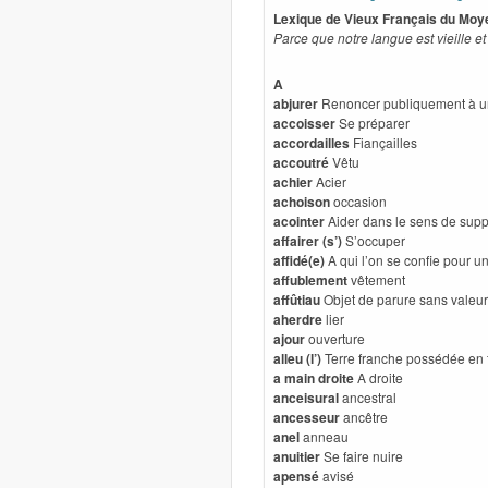
Lexique de Vieux Français du Mo
Parce que notre langue est vieille et
A
abjurer
Renoncer publiquement à une
accoisser
Se préparer
accordailles
Fiançailles
accoutré
Vêtu
achier
Acier
achoison
occasion
acointer
Aider dans le sens de supp
affairer
(s’)
S’occuper
affidé(e)
A qui l’on se confie pour 
affublement
vêtement
affûtiau
Objet de parure sans valeur
aherdre
lier
ajour
ouverture
alleu (l’)
Terre franche possédée en to
a main droite
A droite
anceisural
ancestral
ancesseur
ancêtre
anel
anneau
anuitier
Se faire nuire
apensé
avisé