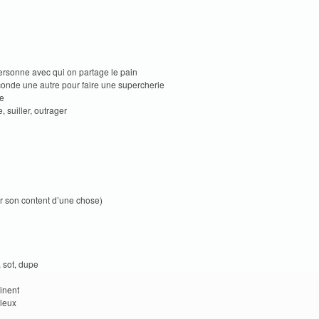
sonne avec qui on partage le pain
onde une autre pour faire une supercherie
ne
, suiller, outrager
r son content d’une chose)
, sot, dupe
tinent
uleux