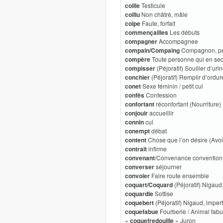
coille
Testicule
coillu
Non châtré, mâle
colpe
Faute, forfait
commençailles
Les débuts
compagner
Accompagnee
compain/Compaing
Compagnon, per
compère
Toute personne qui en sec
compisser
(Péjoratif) Souiller d’uri
conchier
(Péjoratif) Remplir d’ordure
conet
Sexe féminin / petit cul
confès
Confession
confortant
réconfortant (Nourriture)
conjouir
accueillir
connin
cul
conempt
débat
content
Chose que l’on désire (Avoi
contrait
infirme
convenant
/Convenance convention
converser
séjourner
convoier
Faire route ensemble
coquart/Coquard
(Péjoratif) Nigaud
coquardie
Sottise
coquebert
(Péjoratif) Nigaud, imper
coquefabue
Fourberie / Animal fab
«
coquefredouille
» Juron