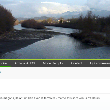
Aller au contenu principal
toire
Actions AHCS
Mode d'emploi
Contact
Qui sommes-
s
s-maçons, ils ont un lien avec le territoire - même s'ils sont venus d'ailleurs !