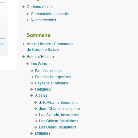
Contenu récent
Commentaires récents
Notes récentes
Sommaire
 ›
Arts et Histoire : Communes
de Cœur de Savoie
Points d'Histoire
Les Gens
Familles nobles
Familles bourgeoises
Paysans et Artisans
Religieux
Artistes
J.-F. Albanis Beaumont
Jean Chapelle sculpteur
Les Avondo, fresquistes
Les Chiesa, Valsésians
Les Gilardi, sculpteurs
Militaires