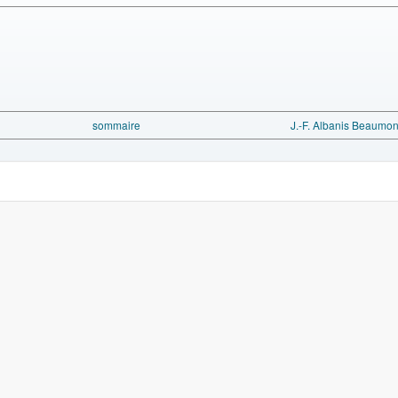
sommaire
J.-F. Albanis Beaumont