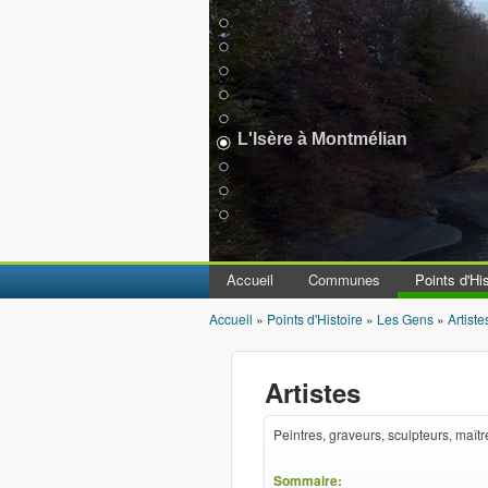
L'Isère à Montmélian
Accueil
Communes
Points d'His
Accueil
»
Points d'Histoire
»
Les Gens
»
Artiste
Vous êtes ici
Artistes
Peintres, graveurs, sculpteurs, maître
Sommaire: