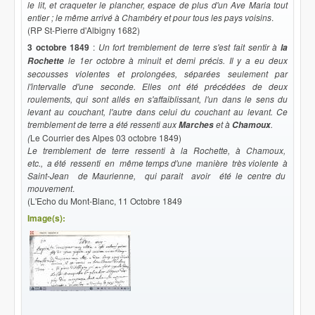
le lit, et craqueter le plancher, espace de plus d'un Ave Maria tout
entier ; le même arrivé à Chambéry et pour tous les pays voisins
.
(RP St-Pierre d'Albigny 1682)
3 octobre 1849
:
Un fort tremblement de terre s'est fait sentir à
la
le 1er octobre à minuit et demi précis. Il y a eu deux
Rochette
secousses violentes et prolongées, séparées seulement par
l'intervalle d'une seconde. Elles ont été précédées de deux
roulements, qui sont allés en s'affaiblissant, l'un dans le sens du
levant au couchant, l'autre dans celui du couchant au levant. Ce
tremblement de terre a été ressenti aux
et à
.
Marches
Chamoux
(
Le Courrier des Alpes 03 octobre 1849)
Le tremblement de terre ressenti à la Rochette, à Chamoux,
etc., a été ressenti en même temps d'une manière très violente à
Saint-Jean de Maurienne, qui parait avoir été le centre du
mouvement
.
(L'Echo du Mont-Blanc, 11 Octobre 1849
Image(s):