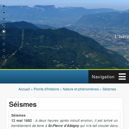
Aller au contenu principal
L'Isèr
Navigation
Accueil
»
Points d'Histoire
»
Nature et phénomènes
»
Séismes
Vous êtes ici
Séismes
Séismes
12 mai 1682
:
à deux heures après minuit environ, il est arrivé un
tremblement de terre à
qui m'a fait crouler dans
St-Pierre d'Albigny