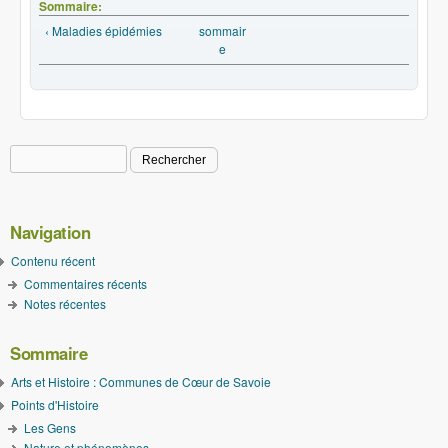
Sommaire:
‹ Maladies épidémies
sommair
e
Rechercher
Formulaire de recherche
Navigation
Contenu récent
Commentaires récents
Notes récentes
Sommaire
Arts et Histoire : Communes de Cœur de Savoie
Points d'Histoire
Les Gens
Nature et phénomènes