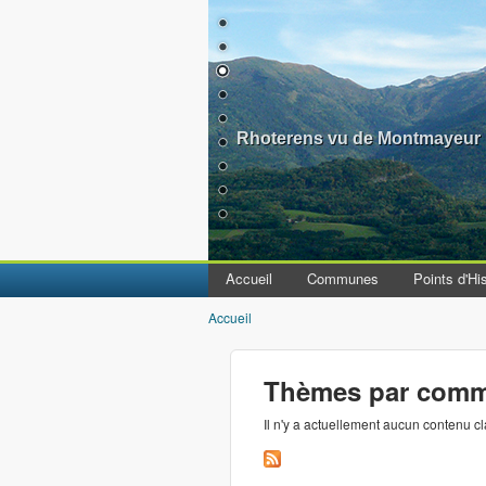
Rhoterens vu de Montmayeur
Accueil
Communes
Points d'His
Accueil
Vous êtes ici
Thèmes par com
Il n'y a actuellement aucun contenu c