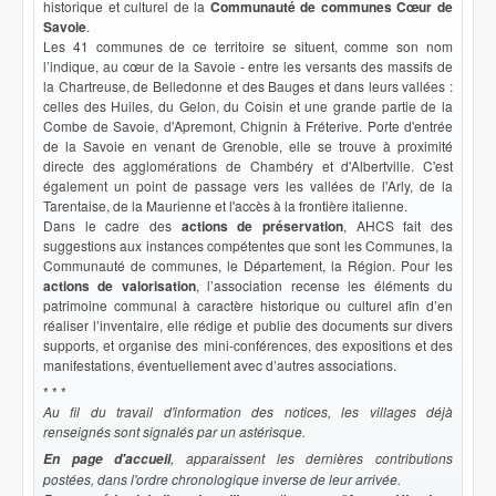
historique et culturel de la
Communauté de communes Cœur de
Savoie
.
Les 41 communes de ce territoire se situent, comme son nom
l’indique, au cœur de la Savoie - entre les versants des massifs de
la Chartreuse, de Belledonne et des Bauges et dans leurs vallées :
celles des Huiles, du Gelon, du Coisin et une grande partie de la
Combe de Savoie, d'Apremont, Chignin à Fréterive. Porte d'entrée
de la Savoie en venant de Grenoble, elle se trouve à proximité
directe des agglomérations de Chambéry et d'Albertville. C'est
également un point de passage vers les vallées de l'Arly, de la
Tarentaise, de la Maurienne et l'accès à la frontière italienne.
Dans le cadre des
actions de préservation
, AHCS fait des
suggestions aux instances compétentes que sont les Communes, la
Communauté de communes, le Département, la Région. Pour les
actions de valorisation
, l’association recense les éléments du
patrimoine communal à caractère historique ou culturel afin d’en
réaliser l’inventaire, elle rédige et publie des documents sur divers
supports, et organise des mini-conférences, des expositions et des
manifestations, éventuellement avec d’autres associations.
* * *
Au fil du travail d'information des notices, les villages déjà
renseignés sont signalés par un astérisque.
, apparaissent les dernières contributions
En page d'accueil
postées, dans l'ordre chronologique inverse de leur arrivée.