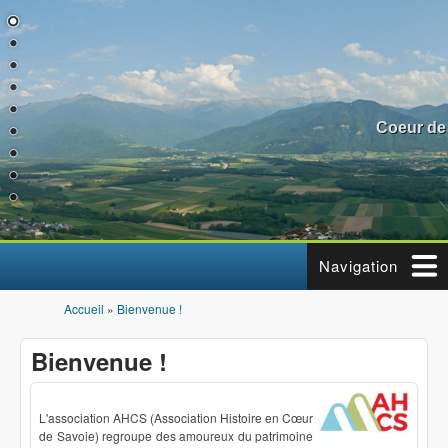
Aller au contenu principal
Coeur de
Navigation
Accueil
»
Bienvenue !
Vous êtes ici
Bienvenue !
L'association AHCS (Association Histoire en Cœur
de Savoie) regroupe des amoureux du patrimoine