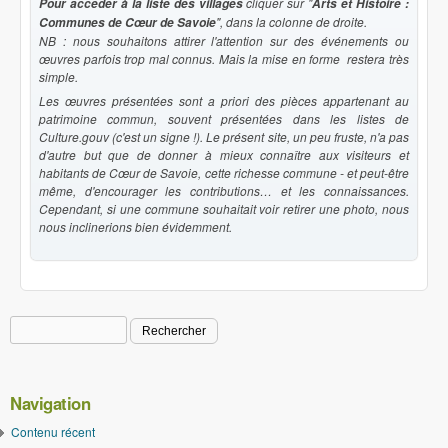
cliquer sur "
Pour accéder à la liste des villages
Arts et Histoire :
", dans la colonne de droite.
Communes de Cœur de Savoie
NB : nous souhaitons attirer l'attention sur des événements ou
œuvres parfois trop mal connus. Mais la mise en forme restera très
simple.
Les œuvres présentées sont a priori des pièces appartenant au
patrimoine commun, souvent présentées dans les listes de
Culture.gouv (c'est un signe !). Le présent site, un peu fruste, n'a pas
d'autre but que de donner à mieux connaître aux visiteurs et
habitants de Cœur de Savoie, cette richesse commune - et peut-être
même, d'encourager les contributions… et les connaissances.
Cependant, si une commune souhaitait voir retirer une photo, nous
nous inclinerions bien évidemment.
Rechercher
Formulaire de recherche
Navigation
Contenu récent