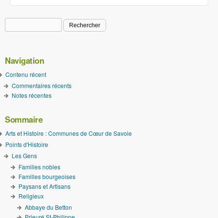
Rechercher
Formulaire de recherche
Navigation
Contenu récent
Commentaires récents
Notes récentes
Sommaire
Arts et Histoire : Communes de Cœur de Savoie
Points d'Histoire
Les Gens
Familles nobles
Familles bourgeoises
Paysans et Artisans
Religieux
Abbaye du Betton
Prieuré St-Philippe