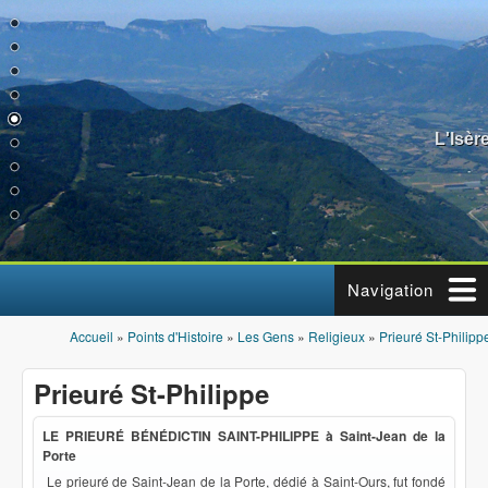
Aller au contenu principal
L'Isèr
Navigation
Accueil
»
Points d'Histoire
»
Les Gens
»
Religieux
»
Prieuré St-Philipp
Vous êtes ici
Prieuré St-Philippe
LE PRIEURÉ BÉNÉDICTIN SAINT-PHILIPPE à Saint-Jean de la
Porte
Le prieuré de Saint-Jean de la Porte, dédié à Saint-Ours, fut fondé