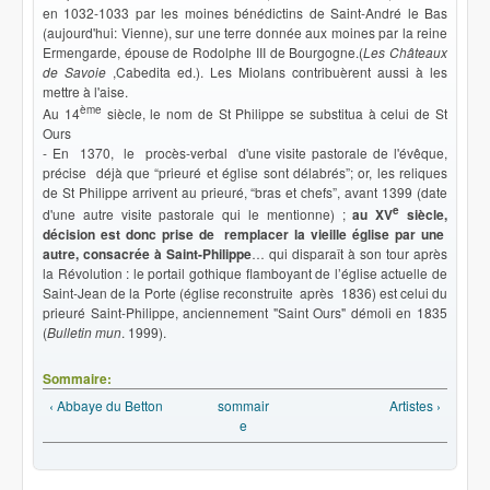
en 1032-1033 par les moines bénédictins de Saint-André le Bas
(aujourd'hui: Vienne), sur une terre donnée aux moines par la reine
Ermengarde, épouse de Rodolphe III de Bourgogne.(
Les Châteaux
de Savoie
,Cabedita ed.). Les Miolans contribuèrent aussi à les
mettre à l'aise.
ème
Au 14
siècle, le nom de St Philippe se substitua à celui de St
Ours
- En 1370, le procès-verbal d'une visite pastorale de l'évêque,
précise déjà que “prieuré et église sont délabrés”; or, les reliques
de St Philippe arrivent au prieuré, “bras et chefs”, avant 1399 (date
e
d'une autre visite pastorale qui le mentionne) ;
au XV
siècle,
décision est donc prise de remplacer la vieille église par une
autre, consacrée à Saint-Philippe
… qui disparaît à son tour après
la Révolution : le portail gothique flamboyant de l’église actuelle de
Saint-Jean de la Porte (église reconstruite après 1836) est celui du
prieuré Saint-Philippe, anciennement "Saint Ours" démoli en 1835
(
Bulletin mun
. 1999).
Sommaire:
‹ Abbaye du Betton
sommair
Artistes ›
e