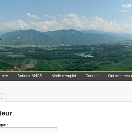
Aller au contenu principal
s
toire
Actions AHCS
Mode d'emploi
Contact
Qui sommes-
 ?
teur
nique
*