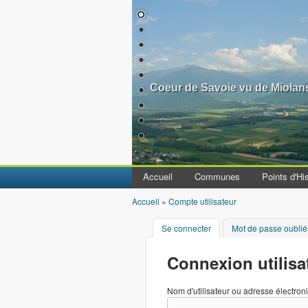
Coeur de Savoie vu de Miolan
Accueil
Communes
Points d'His
Accueil
»
Compte utilisateur
Vous êtes ici
Se connecter
(onglet actif)
Mot de passe oublié
Connexion utilisa
Nom d'utilisateur ou adresse électro