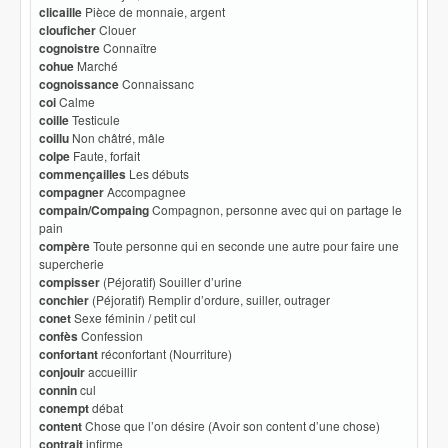
clicaille
Pièce de monnaie, argent
clouficher
Clouer
cognoistre
Connaître
cohue
Marché
cognoissance
Connaissanc
coi
Calme
coille
Testicule
coillu
Non châtré, mâle
colpe
Faute, forfait
commençailles
Les débuts
compagner
Accompagnee
compain/Compaing
Compagnon, personne avec qui on partage le
pain
compère
Toute personne qui en seconde une autre pour faire une
supercherie
compisser
(Péjoratif) Souiller d’urine
conchier
(Péjoratif) Remplir d’ordure, suiller, outrager
conet
Sexe féminin / petit cul
confès
Confession
confortant
réconfortant (Nourriture)
conjouir
accueillir
connin
cul
conempt
débat
content
Chose que l’on désire (Avoir son content d’une chose)
contrait
infirme