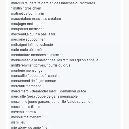
marquis feudataire gardien des marches ou frontières
" mâtin " gros chien
matinet de bon matin
maucréature mauvaise créature
maujuger mal juger
mauparlier médisant
mécréant,e qui n'a pas la foi
mécroire soupçonner
méhaigné infirme, estropié
mêle-mêle pêle-mêle
membrature membres et muscles
ménie/mesnie la maisonnée, les familiers qu’on appelle
indifféremment privés, nourris ou drus
menterie mensonge
menuaille " populace ", canaille
menuement de façon menue
mercanti marchand
merci merci / demander merci : demander grâce
merdaille (péj.) troupe de gens méprisable
meschin,e jeune garçon, jeune fille /valet, servante
meschinette fillette
méseau lépreux
meshui maintenant
mi milieu
mie abrév. de amie / rien