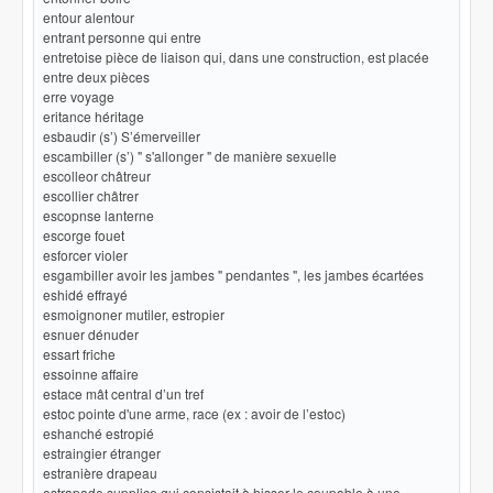
entour alentour
entrant personne qui entre
entretoise pièce de liaison qui, dans une construction, est placée
entre deux pièces
erre voyage
eritance héritage
esbaudir (s’) S’émerveiller
escambiller (s’) " s'allonger " de manière sexuelle
escolleor châtreur
escollier châtrer
escopnse lanterne
escorge fouet
esforcer violer
esgambiller avoir les jambes " pendantes ", les jambes écartées
eshidé effrayé
esmoignoner mutiler, estropier
esnuer dénuder
essart friche
essoinne affaire
estace mât central d’un tref
estoc pointe d'une arme, race (ex : avoir de l’estoc)
eshanché estropié
estraingier étranger
estranière drapeau
estrapade supplice qui consistait à hisser le coupable à une