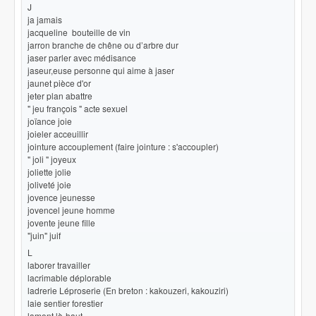
J
ja jamais
jacqueline bouteille de vin
jarron branche de chêne ou d’arbre dur
jaser parler avec médisance
jaseur,euse personne qui aime à jaser
jaunet pièce d'or
jeter plan abattre
" jeu françois " acte sexuel
joïance joie
joieler acceuillir
jointure accouplement (faire jointure : s'accoupler)
" joli " joyeux
joliette jolie
joliveté joie
jovence jeunesse
jovencel jeune homme
jovente jeune fille
"juin" juif
L
laborer travailler
lacrimable déplorable
ladrerie Léproserie (En breton : kakouzeri, kakouziri)
laie sentier forestier
lamont là-haut