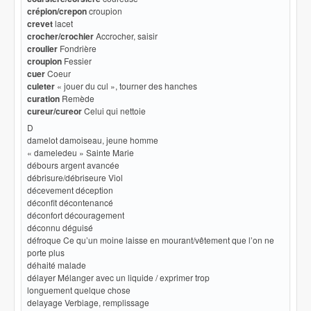
crépion/crepon
croupion
crevet
lacet
crocher/crochier
Accrocher, saisir
croulier
Fondrière
croupion
Fessier
cuer
Coeur
culeter
« jouer du cul », tourner des hanches
curation
Remède
cureur/cureor
Celui qui nettoie
D
damelot damoiseau, jeune homme
« dameledeu » Sainte Marie
débours argent avancée
débrisure/débriseure Viol
décevement déception
déconfit décontenancé
déconfort découragement
déconnu déguisé
défroque Ce qu’un moine laisse en mourant/vêtement que l’on ne
porte plus
déhaité malade
délayer Mélanger avec un liquide / exprimer trop
longuement quelque chose
delayage Verbiage, remplissage