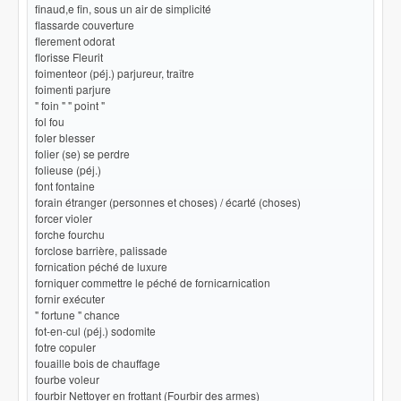
finaud,e fin, sous un air de simplicité
flassarde couverture
flerement odorat
florisse Fleurit
foimenteor (péj.) parjureur, traître
foimenti parjure
" foin " " point "
fol fou
foler blesser
folier (se) se perdre
folieuse (péj.)
font fontaine
forain étranger (personnes et choses) / écarté (choses)
forcer violer
forche fourchu
forclose barrière, palissade
fornication péché de luxure
forniquer commettre le péché de fornicarnication
fornir exécuter
" fortune " chance
fot-en-cul (péj.) sodomite
fotre copuler
fouaille bois de chauffage
fourbe voleur
fourbir Nettoyer en frottant (Fourbir des armes)