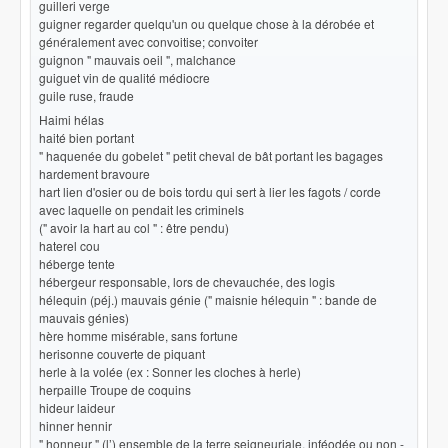
guilleri verge
guigner regarder quelqu'un ou quelque chose à la dérobée et
généralement avec convoitise; convoiter
guignon " mauvais oeil ", malchance
guiguet vin de qualité médiocre
guile ruse, fraude
Haimi hélas
haité bien portant
" haquenée du gobelet " petit cheval de bât portant les bagages
hardement bravoure
hart lien d'osier ou de bois tordu qui sert à lier les fagots / corde
avec laquelle on pendait les criminels
(" avoir la hart au col " : être pendu)
haterel cou
héberge tente
hébergeur responsable, lors de chevauchée, des logis
hélequin (péj.) mauvais génie (" maisnie hélequin " : bande de
mauvais génies)
hère homme misérable, sans fortune
herisonne couverte de piquant
herle à la volée (ex : Sonner les cloches à herle)
herpaille Troupe de coquins
hideur laideur
hinner hennir
" honneur " (l’) ensemble de la terre seigneuriale, inféodée ou non -