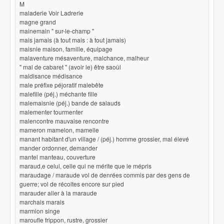
M
maladerie Voir Ladrerie
magne grand
mainemain " sur-le-champ "
mais jamais (à tout mais : à tout jamais)
maisnie maison, famille, équipage
malaventure mésaventure, malchance, malheur
" mal de cabaret " (avoir le) être saoûl
maldisance médisance
male préfixe péjoratif malebête
malefille (péj.) méchante fille
malemaisnie (péj.) bande de salauds
malementer tourmenter
malencontre mauvaise rencontre
mameron mamelon, mamelle
manant habitant d'un village / (péj.) homme grossier, mal élevé
mander ordonner, demander
mantel manteau, couverture
maraud,e celui, celle qui ne mérite que le mépris
maraudage / maraude vol de denrées commis par des gens de
guerre; vol de récoltes encore sur pied
marauder aller à la maraude
marchais marais
marmion singe
maroufle frippon, rustre, grossier