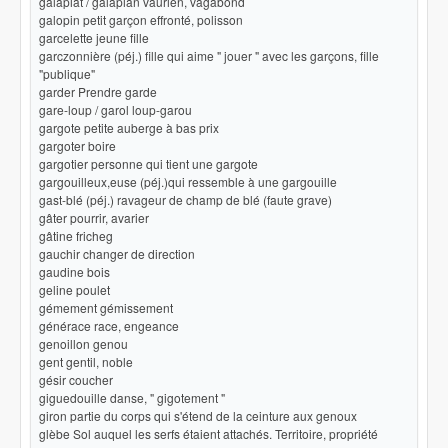
galapiat / galapian vaurien, vagabond
galopin petit garçon effronté, polisson
garcelette jeune fille
garczonnière (péj.) fille qui aime " jouer " avec les garçons, fille
"publique"
garder Prendre garde
gare-loup / garol loup-garou
gargote petite auberge à bas prix
gargoter boire
gargotier personne qui tient une gargote
gargouilleux,euse (péj.)qui ressemble à une gargouille
gast-blé (péj.) ravageur de champ de blé (faute grave)
gâter pourrir, avarier
gâtine fricheg
gauchir changer de direction
gaudine bois
geline poulet
gémement gémissement
générace race, engeance
genoillon genou
gent gentil, noble
gésir coucher
giguedouille danse, " gigotement "
giron partie du corps qui s'étend de la ceinture aux genoux
glèbe Sol auquel les serfs étaient attachés. Territoire, propriété