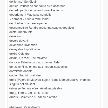
déliter (se) Se réjouir
dénier Refuser de connaître ou d’accorder
départir partir « en abandonnant le lieu »
déportement Mauvaise conduite
« dérober » Oter la robe, violer
dérube/dérubant escarpement
desconnoistre Rendre méconnaissable, déguiser
destourbé troublé
dévé fou
devers devant
devinance Divination
dévoyable Impraticable
dextre Côté droit
dit (un) Un récit, une maxime
donoyer Faire la cour aux dames, flirter
donzelle Fille, femme aux moeurs suspectes
dormitoire dortoir
douloir Souffrir, plaindre
drôle (Péjoratif) Mauvais sujet / (Sans idée péjorative) Homme
singulier et plaisant
drôlesse Femme effrontée et méprisable
dru(e) Fidèle, ami, amie, amant
druerie Galanterie / Cadeau d’amitié
E
ebanoyer (s’) se divertir