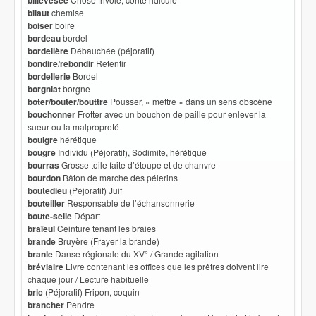
billevesée
bliaut
chemise
boiser
boire
bordeau
bordel
bordelière
Débauchée (péjoratif)
bondire
/
rebondir
Retentir
bordellerie
Bordel
borgniat
borgne
boter/bouter/bouttre
Pousser, « mettre » dans un sens obscène
bouchonner
Frotter avec un bouchon de paille pour enlever la
sueur ou la malpropreté
boulgre
hérétique
bougre
Individu (Péjoratif), Sodimite, hérétique
bourras
Grosse toile faite d’étoupe et de chanvre
bourdon
Bâton de marche des pélerins
boutedieu
(Péjoratif) Juif
bouteiller
Responsable de l’échansonnerie
boute-selle
Départ
braïeul
Ceinture tenant les braies
brande
Bruyère (Frayer la brande)
branle
Danse régionale du XV° / Grande agitation
bréviaire
Livre contenant les offices que les prêtres doivent lire
chaque jour / Lecture habituelle
bric
(Péjoratif) Fripon, coquin
brancher
Pendre