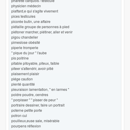
pharette carquois / testicule
physicien médecin
piaffard,e qui s'agite vivement
pices testicules
picorée butin, une affaire
piétaille groupe de personnes à pied
piétoner marcher, piétiner, aller et venir
pigou chandelier
pimeslose obésité
piperie tromperie
" pique du jour " l'aube
pis poitrine
pitable pitoyable, piteux, faible
piteer s'attendrir, avoir pitié
plaisement plaisir
plége caution
plenté quantité
pleuraison lamentation, " en larmes "
poldre poudre, cendres
" porpisser " " pisser de peur "
portraire dessiner, faire un portrait
poterne petite porte
potron cul
pouilleux,euse sale, misérable
pourpens réflexion