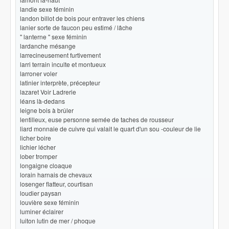
landie sexe féminin
landon billot de bois pour entraver les chiens
lanier sorte de faucon peu estimé / lâche
" lanterne " sexe féminin
lardanche mésange
larrecineusement furtivement
larri terrain inculte et montueux
larroner voler
latinier interprète, précepteur
lazaret Voir Ladrerie
léans là-dedans
leigne bois à brûler
lentilleux, euse personne semée de taches de rousseur
liard monnaie de cuivre qui valait le quart d'un sou -couleur de lie
licher boire
lichier lécher
lober tromper
longaigne cloaque
lorain harnais de chevaux
losenger flatteur, courtisan
loudier paysan
louvière sexe féminin
luminer éclairer
luiton lutin de mer / phoque