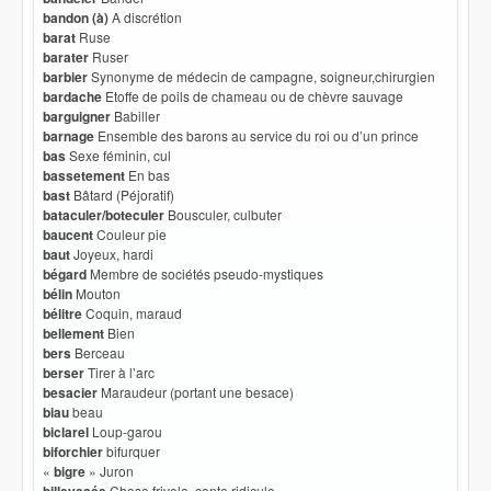
bandon (à)
A discrétion
barat
Ruse
barater
Ruser
barbier
Synonyme de médecin de campagne, soigneur,chirurgien
bardache
Etoffe de poils de chameau ou de chèvre sauvage
barguigner
Babiller
barnage
Ensemble des barons au service du roi ou d’un prince
bas
Sexe féminin, cul
bassetement
En bas
bast
Bâtard (Péjoratif)
bataculer/boteculer
Bousculer, culbuter
baucent
Couleur pie
baut
Joyeux, hardi
bégard
Membre de sociétés pseudo-mystiques
bélin
Mouton
bélitre
Coquin, maraud
bellement
Bien
bers
Berceau
berser
Tirer à l’arc
besacier
Maraudeur (portant une besace)
biau
beau
biclarel
Loup-garou
biforchier
bifurquer
«
bigre
» Juron
Chose frivole, conte ridicule