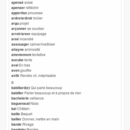
apensé
avisé
apenser
réfléchir
appertise
prouesse
ardre/ardroir
brûler
argu
projet
arçonner
se courber
arroir/areer
equipage
arsé
incendié
assouager
calmer/maîtriser
attayne
animosité
attentement
tentative
aucube
tente
aval
En bas
aven
gouffre
avilir
Rendre vil, méprisable
B
babillard(e)
Qui parle beaucoup
babiller
Parler beaucoup et à propos de rien
bachelerie
vaillance
baguenaud
Niais
bai
Châtain
baille
Baquet
bailler
Donner, mettre en main
bande
Rivage
bandeler
Bander