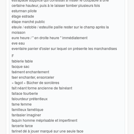
certaine hauteur, puis à le laisser tomber plusieurs fois
esturman pilote
étage estrade
étape marché public
eteule / estoble / esteuille paille rester sur le champ après la
moisson
eure heure / " en droite heure " immédiatement
eve eau
eventaire panier d'osier sur lequel on présente les marchandises
F
fablerie fable
facque sac
faément enchantement
faer enchanter, ensorceler
« fagot » Bûcher de sorcières
fait néant forme ancienne de fainéant
fallace fourberie
falourdeur prétentieux
fame femme
familleux famélique
fantasier imaginer
faquin homme méprisable et impertinent
farcerie farce
farinet dé à jouer marqué sur une seule face