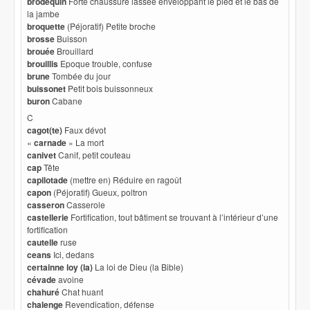
brodequin
Forte chaussure lassée enveloppant le pied et le bas de
la jambe
broquette
(Péjoratif) Petite broche
brosse
Buisson
brouée
Brouillard
brouillis
Epoque trouble, confuse
brune
Tombée du jour
buissonet
Petit bois buissonneux
buron
Cabane
C
cagot(te)
Faux dévot
«
carnade
» La mort
canivet
Canif, petit couteau
cap
Tête
capilotade
(mettre en) Réduire en ragoût
capon
(Péjoratif) Gueux, poltron
casseron
Casserole
castellerie
Fortification, tout bâtiment se trouvant à l’intérieur d’une
fortification
cautelle
ruse
ceans
Ici, dedans
certainne loy (la)
La loi de Dieu (la Bible)
cévade
avoine
chahuré
Chat huant
chalenge
Revendication, défense