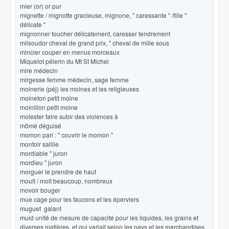
mier (or) or pur
mignette / mignotte gracieuse, mignone, " caressante " /fille "
délicate "
mignonner toucher délicatement, caresser tendrement
milsoudor cheval de grand prix, " cheval de mille sous
mincier couper en menus morceaux
Miquelot pélerin du Mt St Michel
mire médecin
mirgesse femme médecin, sage femme
moinerie (péj) les moines et les religieuses
moineton petit moine
moinillon petit moine
molester faire subir des violences à
mômé déguisé
momon pari : " couvrir le momon "
montoir saillie
mordiable " juron
mordieu " juron
morguer le prendre de haut
moult / molt beaucoup, nombreux
movoir bouger
mue cage pour les faucons et les éperviers
muguet galant
muid unité de mesure de capacité pour les liquides, les grains et
diverses matières, et qui variait selon les pays et les marchandises.