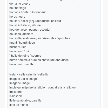
domaine propre
hoir héritage
hontage honte, déshonneur
hores heure
houlier / holier (péj.) débauché, paillard
hourd échafaud, tribune
hourder accompagner, escorter
houseau jambière
houspiller malmener, en faisant des reproches
huant / huard hibou
hucher Crier
hui aujourd'hui
" huile de reins " sperme
huron homme à hure ou chevelure ébouriffée
hutin bruit, tumulte
I
icelui / icelle celui-là / celle-là
imagele petite image
imagerie image
impie qui méprise la religion; contraire à la religion
ire colère
issir sortir
itelle semblable, pareille
item de même