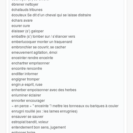
ébrener nettoyer
échafauds tribunes
écouteux Se dit d’un cheval qui se laisse distraire
échars avare
ecurer cure
élaisser (s’) galoper
embattre (s’) tomber sur / s’élancer vers
emberlucoquer monter un traquenard
embronchier se couvrir, se cacher
emeuvement agitation, émoi
enceinter rendre enceinte
enchartrer emprisonner
encontre rencontre
enditter informer
engigner tromper
engin,e esprit, ruse
enherber empoisonner avec des herbes
enluminer éclairer
ennorter encourager
« en perce » " enceinte "/ mettre les tonneaux ou bariques à couler
enrugni rouillé (ex : les lames enrugnies)
ensauver se sauver
estropiat bandit, voleur
entendement bon sens, jugement
entonner boire