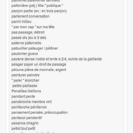
paltonière (péj.) fille " publique "
parçon partie (ex : en trois parçon)
parlement conversation
parmi milieu
" par mon cap " sur ma tête
pas passage, détroit
passe-dix jeu à 3 dés
paterne paternelle
patouillier patauger / piétiner
pautonier gueux
pavane danse noble et lente à 2/4, suivie de la gaillarde
péager payer un droit de passage
pécune pièce de monnaie, argent
peinturer peindre
" peler " écorcher
peltre paillasse
Penailles Haillons
pendant pente
pendeloche membre viril
penitanche pénitence
pensement pensée, préoccupation
pentacol pendentif
pesance chagrin
petiot tout petit