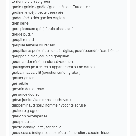
terrienne d’un seigneur
gnole / gniole / gnôle / gnaule / niole Eau-de-vie
godinette (péj.) petite dépravée
godon (péj.) désigne les Anglais
goin gêné
gore pissouse (péj.) " truie pisseuse "
gouge putain
goupil renard
goupille femelle du renard
goupillon aspersoir qui sert, à l'église, pour répandre l'eau bénite
gouppée giclée, coup de goupillon
gourmander réprimander sévèrement
gous/gocet petit chien d’appartement ou de dames
grabat mauvais lit (coucher sur un grabat)
grailler griller
gré sébile
grevain douloureux
grevance douleur
grève jambe / raie dans les cheveux
grippeminaud (péj.) homme hypocrite et rusé
groindre grogner
guerdon récompense
guerpir quitter
guette échauguette, sentinelle
gueux,euse indigent qui est réduit à mendier / coquin, frippon