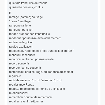
quiétude tranquilité de l'esprit
quinaud,e honteux, confus
R
ramage (homme) sauvage
" rame " feuillage
rampone raillerie
ramponer persifler
randon / randonnée impétuosité
randonner poursuivre avec acharnement
rapiner voler, piller
ratelée explication
rebidaines / rebondaines " les quatres fers en l'air "
rechaudir réchauffer
recouvrer rentrer en possession de
record souvenir
recorder (se) se souvenir
recréant qui perd courage, qui renonce au combat
régal fête
régicide assasin d'un roi / meurtre d'un roi
repaissance Repas
relaps,e retombé dans l'hérisie ou l'infidélité
relenquir servir
remembrer doublet de remémorer
repairer revenir / séjourner