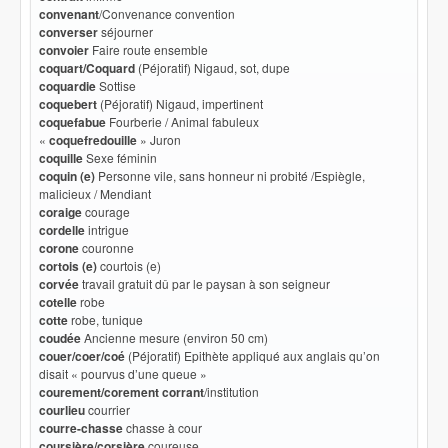
convenant
/Convenance convention
converser
séjourner
convoier
Faire route ensemble
coquart/Coquard
(Péjoratif) Nigaud, sot, dupe
coquardie
Sottise
coquebert
(Péjoratif) Nigaud, impertinent
coquefabue
Fourberie / Animal fabuleux
«
coquefredouille
» Juron
coquille
Sexe féminin
coquin (e)
Personne vile, sans honneur ni probité /Espiègle,
malicieux / Mendiant
coraige
courage
cordelle
intrigue
corone
couronne
cortois (e)
courtois (e)
corvée
travail gratuit dû par le paysan à son seigneur
cotelle
robe
cotte
robe, tunique
coudée
Ancienne mesure (environ 50 cm)
couer/coer/coé
(Péjoratif) Epithète appliqué aux anglais qu’on
disait « pourvus d’une queue »
courement/corement corrant
/institution
courlieu
courrier
courre-chasse
chasse à cour
coursière/corsière
coureuse