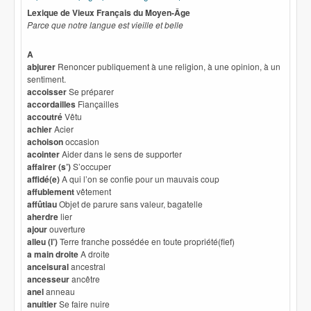
externe)
Lexique de Vieux Français du Moyen-Âge
Parce que notre langue est vieille et belle
A
abjurer
Renoncer publiquement à une religion, à une opinion, à un
sentiment.
accoisser
Se préparer
accordailles
Fiançailles
accoutré
Vêtu
achier
Acier
achoison
occasion
acointer
Aider dans le sens de supporter
affairer
(s’)
S’occuper
affidé(e)
A qui l’on se confie pour un mauvais coup
affublement
vêtement
affûtiau
Objet de parure sans valeur, bagatelle
aherdre
lier
ajour
ouverture
alleu (l’)
Terre franche possédée en toute propriété(fief)
a main droite
A droite
anceisural
ancestral
ancesseur
ancêtre
anel
anneau
anuitier
Se faire nuire