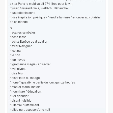
ex : à Paris le muid valait 274 litres pour le vin
musart / musard niais, irréfléchi, débauché
musardie niaiserie
muse inspiration poétique / " rendre la muse "renoncer aux plaisirs
de ce monde
N
nacaires symbales
nache fesse
nachiz Espèce de drap d’or
navier Naviguer
nicet naif
nie non
niep neveu
nigromance magie / art secret
nivel niveau
noise bruit
noiser faire du tapage
" none " quatrième partie du jour, quinze heures
notonier marin, matelot
" nourriture " éducation
nuer dénuder
nuisant nuisible
nuitantre nuitamment
nuitée nuit, espace d'une nuit