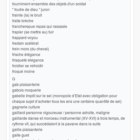
fourniment ensemble des objets d'un soldat
" foutre de dieu " juron
frainte (la) le bruit
fraite brèche
francherepue repas qui rassasie
frapier (se mettre au) fuir
frappard voyou
fredain scélérat
frein mors (du cheval)
frische élégance
frisqueté élégance
froidier se refroidir
froqué moine
G
gab plaisanterie
gabois moquerie
gabelle Impôt sur le sel (monopole d’Etat avec obligation pour
chaque sujet d’acheter tous les ans une certaine quantité de sel)
gagnerie culture
gaillard personne vigoureuse / personne adroite, maligne
gaillarde danse et morceau instrumental (XV-XVI) à trois temps, de
rythme vif, qui succédaient à la pavane dans la suite
gaille plaisanterie
gaite guet