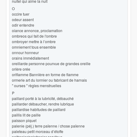
nuitel qui aime la nuit
O
occire tuer
odeur assent
odir entendre
oiance annonce, proclamation
ombreos qui fait de l'ombre
ombroyer mettre à l’ombre
omniement tous ensemble
onnour honneur
orains immédiatement
oreillarde personne pourvue de grandes oreille
orière orée
oriflamme Bannière en forme de flamme
ormerie art du lormier ou fabricant de harnais
" ourses " règles menstruelles
P
paillard porté à la lubricité, débauché
paillarder débaucher, rendre lubrique
paillardise habitudes de paillard
paillis lit de paille
paisson piquet
palenie (péj.) terre païenne / chose païenne
paleteau petit morceau d’étoffe
palfrenier/palefrenier serviteur