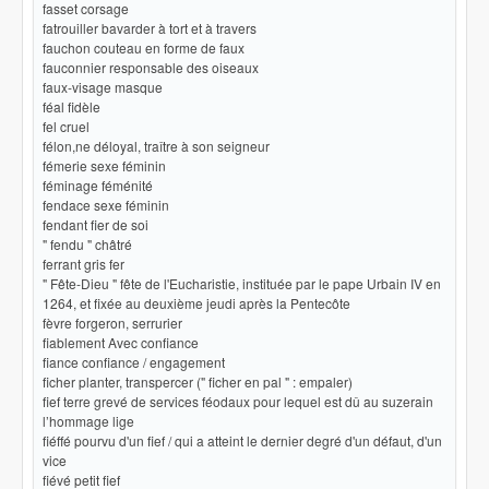
fasset corsage
fatrouiller bavarder à tort et à travers
fauchon couteau en forme de faux
fauconnier responsable des oiseaux
faux-visage masque
féal fidèle
fel cruel
félon,ne déloyal, traître à son seigneur
fémerie sexe féminin
féminage féménité
fendace sexe féminin
fendant fier de soi
" fendu " châtré
ferrant gris fer
" Fête-Dieu " fête de l'Eucharistie, instituée par le pape Urbain IV en
1264, et fixée au deuxième jeudi après la Pentecôte
fèvre forgeron, serrurier
fiablement Avec confiance
fiance confiance / engagement
ficher planter, transpercer (" ficher en pal " : empaler)
fief terre grevé de services féodaux pour lequel est dû au suzerain
l’hommage lige
fiéffé pourvu d'un fief / qui a atteint le dernier degré d'un défaut, d'un
vice
fiévé petit fief