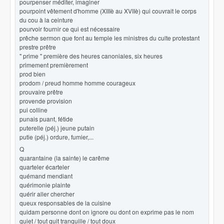
pourpenser méditer, imaginer
pourpoint vêtement d'homme (XIIIè au XVIIè) qui couvrait le corps
du cou à la ceinture
pourvoir fournir ce qui est nécessaire
prêche sermon que font au temple les ministres du culte protestant
prestre prêtre
" prime " première des heures canoniales, six heures
primement premièrement
prod bien
prodom / preud homme homme courageux
prouvaire prêtre
provende provision
pui colline
punais puant, fétide
puterelle (péj.) jeune putain
putie (péj.) ordure, fumier,...
Q
quarantaine (la sainte) le carême
quarteler écarteler
quémand mendiant
quérimonie plainte
quérir aller chercher
queux responsables de la cuisine
quidam personne dont on ignore ou dont on exprime pas le nom
quiet / tout quit tranquille / tout doux