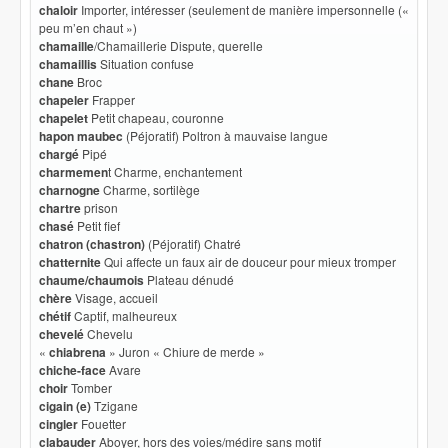
chaloir
Importer, intéresser (seulement de manière impersonnelle («
peu m’en chaut »)
chamaille
/Chamaillerie Dispute, querelle
chamaillis
Situation confuse
chane
Broc
chapeler
Frapper
chapelet
Petit chapeau, couronne
hapon maubec
(Péjoratif) Poltron à mauvaise langue
chargé
Pipé
charmemen
t Charme, enchantement
charnogne
Charme, sortilège
chartre
prison
chasé
Petit fief
chatron (chastron)
(Péjoratif) Chatré
chatternite
Qui affecte un faux air de douceur pour mieux tromper
chaume/chaumois
Plateau dénudé
chère
Visage, accueil
chétif
Captif, malheureux
chevelé
Chevelu
«
chiabrena
» Juron « Chiure de merde »
chiche-face
Avare
choir
Tomber
cigain (e)
Tzigane
cingler
Fouetter
clabauder
Aboyer, hors des voies/médire sans motif