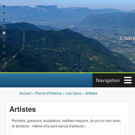
Aller au contenu principal
L'Isèr
Navigation
Accueil
»
Points d'Histoire
»
Les Gens
»
Artistes
Vous êtes ici
Artistes
Peintres, graveurs, sculpteurs, maîtres-maçons, ils ont un lien avec
le territoire - même s'ils sont venus d'ailleurs !