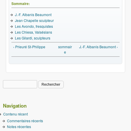
Sommaire:
J.-F. Albanis Beaumont
Jean Chapelle sculpteur
Les Avondo, fresquistes
Les Chiesa, Valsésians
Les Gilardi, sculpteurs
‹ Prieuré St-Philippe
sommair
J.-F. Albanis Beaumont ›
e
Rechercher
Formulaire de recherche
Navigation
Contenu récent
Commentaires récents
Notes récentes