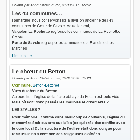
Soumis par
Annie Dhénin
le
ven, 31/03/2017 - 09:52
Les 43 communes…
Remarque: nous conservons ici la division ancienne des 43
communes de Cœur de Savoie. Actuellement,
Valgelon-La Rochette
regroupe les communes de La Rochette,
Étable
Porte de Savoie
regroupe les communes de Francin et Les
Marches
Lire la suite
de Arts et Histoire : Communes de Cœur de Savoie
Le chœur du Betton
Soumis par
Annie Dhénin
le
mar, 13/01/2026 - 15:26
Commune:
Betton-Bettonet
Vues du chœur du Betton
Aujourd'hui, l'église de la riche abbaye du Betton est toute vide.
Mais où sont donc passés les meubles et ornements ?
LES STALLES ?
Pour mémoire : comme dans beaucoup de couvents, l’église du
monastère était ouverte aux laïcs (ce qui créa des conflits avec
le curé local !) : la structure de l’église était donc conçue pour
tenir les laïcs à distance des religieuses cloîtrées.