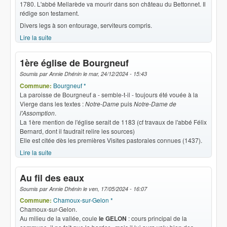
1780. L'abbé Mellarède va mourir dans son château du Bettonnet. Il
rédige son testament.
Divers legs à son entourage, serviteurs compris.
Lire la suite
de 1780 Un don Mellarède
1ère église de Bourgneuf
Soumis par
Annie Dhénin
le
mar, 24/12/2024 - 15:43
Commune:
Bourgneuf *
La paroisse de Bourgneuf a - semble-t-il - toujours été vouée à la
Vierge dans les textes :
Notre-Dame
puis
Notre-Dame de
l'Assomption
.
La 1ère mention de l'église serait de 1183 (cf travaux de l'abbé Félix
Bernard, dont il faudrait relire les sources)
Elle est citée dès les premières Visites pastorales connues (1437).
Lire la suite
de 1ère église de Bourgneuf
Au fil des eaux
Soumis par
Annie Dhénin
le
ven, 17/05/2024 - 16:07
Commune:
Chamoux-sur-Gelon *
Chamoux-sur-Gelon.
Au milieu de la vallée, coule
le GELON
: cours principal de la