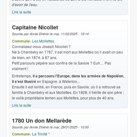
d'avoir de l'eau.
Lire la suite
de N.D. des Grâces
Capitaine Nicollet
Soumis par
Annie Dhénin
le
mar, 11/02/2025 - 19:14
Commune:
Les Mollettes
Connaissez-vous Joseph Nicollet ?
Né à Chambéry en 1787, il est mort aux Mollettes où il avait un peu
de bien, en 1874, à 87 ans.
Petit parcours pépère aux confins de la Savoie ? Euh… Pas
vraiment !
Entretemps,
il a parcouru l'Europe, dans les armées de Napoléon
,
il s'est illustré
en Espagne, à Waterloo...
Ensuite il est rentré, en France, puis en Savoie, où il a retrouvé sa
famille à Chambéry et aux Mollettes. En 1828, il hérite de son père :
le voilà propriétaire terrien aux Mollettes, pour plus de 40 ans.
Lire la suite
de Capitaine Nicollet
1780 Un don Mellarède
Soumis par
Annie Dhénin
le
mar, 28/01/2025 - 10:00
Commune:
La Trinité *