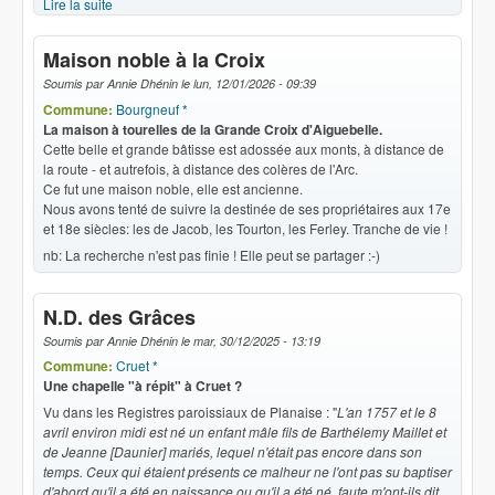
Lire la suite
de Le chœur du Betton
Maison noble à la Croix
Soumis par
Annie Dhénin
le
lun, 12/01/2026 - 09:39
Commune:
Bourgneuf *
La maison à tourelles de la Grande Croix d'Aiguebelle.
Cette belle et grande bâtisse est adossée aux monts, à distance de
la route - et autrefois, à distance des colères de l'Arc.
Ce fut une maison noble, elle est ancienne.
Nous avons tenté de suivre la destinée de ses propriétaires aux 17e
et 18e siècles: les de Jacob, les Tourton, les Ferley. Tranche de vie !
nb: La recherche n'est pas finie ! Elle peut se partager :-)
N.D. des Grâces
Soumis par
Annie Dhénin
le
mar, 30/12/2025 - 13:19
Commune:
Cruet *
Une chapelle "à répit" à Cruet ?
Vu dans les Registres paroissiaux de Planaise : "
L'an 1757 et le 8
avril environ midi est né un enfant mâle fils de Barthélemy Maillet et
de Jeanne [Daunier] mariés, lequel n'était pas encore dans son
temps.
Ceux qui étaient présents ce malheur ne l'ont pas su baptiser
d'abord qu'il a été en naissance ou qu'il a été né, faute m'ont-ils dit,