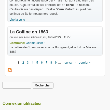
commune, il ne fait que la border - mais il lui aura valu bien des
soucis. Aujourd'hui, le flux principal est en
canal
: le ruisseau
d'autrefois n'a pas disparu, c'est le "
Vieux Gelon
", au pied des
collines de Bettonnet au nord-ouest.
Lire la suite
de Au fil des eaux
La Colline en 1863
Soumis par
Annie Dhénin
le
jeu, 25/04/2024 - 11:27
Commune:
Chamousset *
La colline de Chamousset vue de Bourgneuf, et le fort de Miolans.
1863
1
2
3
4
5
6
7
8
9
…
suivant ›
dernier »
Pages
Rechercher
Formulaire de recherche
Connexion utilisateur