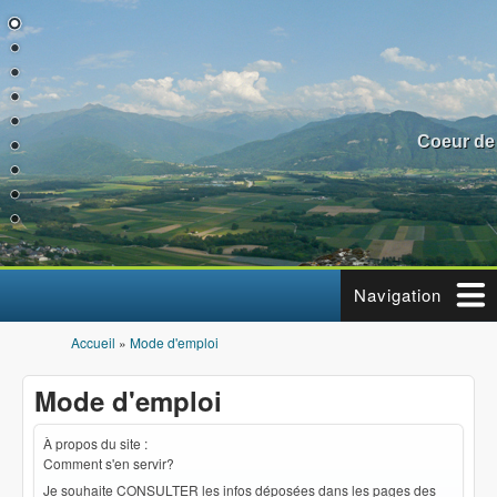
Aller au contenu principal
Coeur de
Navigation
Accueil
»
Mode d'emploi
Vous êtes ici
Mode d'emploi
À propos du site :
Comment s'en servir?
Je souhaite CONSULTER les infos déposées dans les pages des