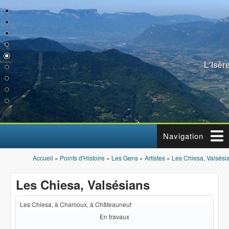
Aller au contenu principal
L'Isèr
Navigation
Accueil
»
Points d'Histoire
»
Les Gens
»
Artistes
»
Les Chiesa, Valsési
Vous êtes ici
Les Chiesa, Valsésians
Les Chiesa, à Chamoux, à Châteauneuf
En travaux