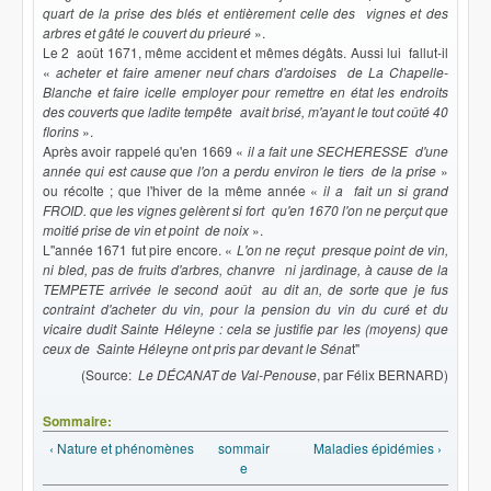
quart de la prise des blés et entièrement celle des vignes et des
arbres et gâté le couvert du prieuré
».
Le 2 août 1671, même accident et mêmes dégâts. Aussi lui fallut-il
«
acheter et faire amener neuf chars d'ardoises de La Chapelle-
Blanche et faire icelle employer pour remettre en état les endroits
des couverts que ladite tempête avait brisé, m'ayant le tout coûté 40
florins
».
Après avoir rappelé qu'en 1669 «
il a fait une SECHERESSE d'une
année qui est cause que l'on a perdu environ le tiers de la prise
»
ou récolte ; que l'hiver de la même année «
il a fait un si grand
FROID. que les vignes gelèrent si fort qu'en 1670 l'on ne perçut que
moitié prise de vin et point de noix
».
L''année 1671 fut pire encore. «
L'on ne reçut presque point de vin,
ni bled, pas de fruits d'arbres, chanvre ni jardinage, à cause de la
TEMPETE arrivée le second août au dit an, de sorte que je fus
contraint d'acheter du vin, pour la pension du vin du curé et du
vicaire dudit Sainte Héleyne : cela se justifie par les (moyens) que
ceux de Sainte Héleyne ont pris par devant le Séna
t"
(Source:
Le DÉCANAT de Val-Penouse
, par Félix BERNARD)
Sommaire:
‹ Nature et phénomènes
sommair
Maladies épidémies ›
e