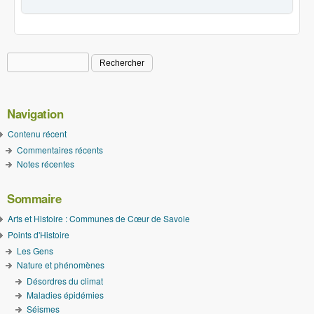
Rechercher
Formulaire de recherche
Navigation
Contenu récent
Commentaires récents
Notes récentes
Sommaire
Arts et Histoire : Communes de Cœur de Savoie
Points d'Histoire
Les Gens
Nature et phénomènes
Désordres du climat
Maladies épidémies
Séismes