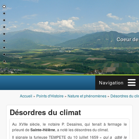
Aller au contenu principal
Coeur de
Navigation
Accueil
»
Points d'Histoire
»
Nature et phénomènes
»
Désordres du cli
Vous êtes ici
Désordres du climat
Au XVIIe siècle, le notaire P. Desaires, qui tenait à fermage le
prieuré de
Sainte-Hélène
, a noté les désordres du climat.
Il signale la furieuse TEMPETE du 10 juillet 1659 «
qui a gâté le