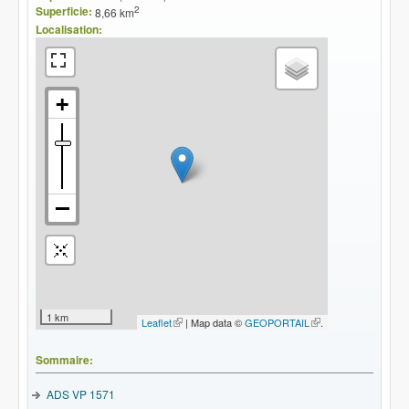
Superficie:
2
8,66 km
Localisation:
1 km
Leaflet
(le lien est externe)
| Map data ©
GEOPORTAIL
(le lien
.
est
externe)
Sommaire:
ADS VP 1571