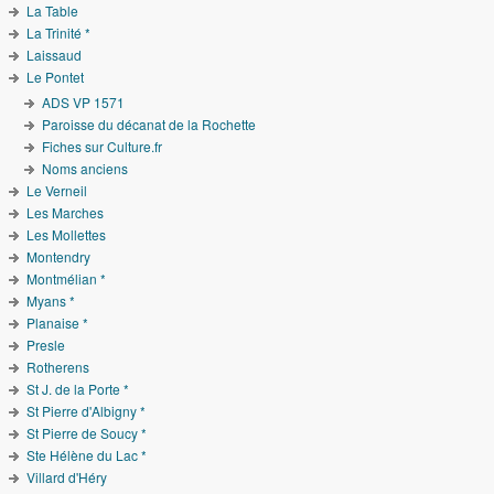
La Table
La Trinité *
Laissaud
Le Pontet
ADS VP 1571
Paroisse du décanat de la Rochette
Fiches sur Culture.fr
Noms anciens
Le Verneil
Les Marches
Les Mollettes
Montendry
Montmélian *
Myans *
Planaise *
Presle
Rotherens
St J. de la Porte *
St Pierre d'Albigny *
St Pierre de Soucy *
Ste Hélène du Lac *
Villard d'Héry