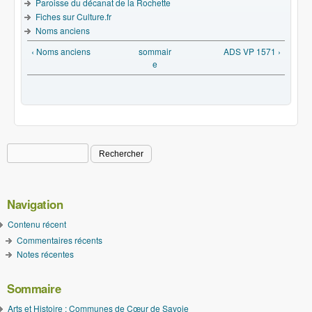
Paroisse du décanat de la Rochette
Fiches sur Culture.fr
Noms anciens
‹ Noms anciens
sommair
ADS VP 1571 ›
e
Rechercher
Formulaire de recherche
Navigation
Contenu récent
Commentaires récents
Notes récentes
Sommaire
Arts et Histoire : Communes de Cœur de Savoie