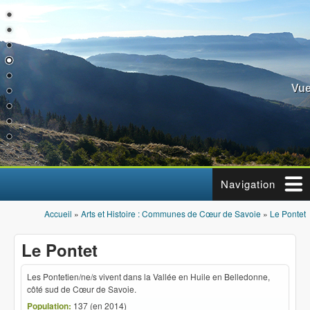
Aller au contenu principal
Vue
Navigation
Accueil
»
Arts et Histoire : Communes de Cœur de Savoie
»
Le Pontet
Vous êtes ici
Le Pontet
Les Pontetien/ne/s vivent dans la Vallée en Huile en Belledonne,
côté sud de Cœur de Savoie.
Population:
137 (en 2014)