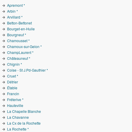
Apremont *
Arbin *
Arvillard *
Betton-Bettonet
Bourget-en-Huile
Bourgneuf *
Chamousset *
Chamoux-sur-Gelon *
ChampLaurent *
Châteauneuf *
Chignin *
Coise - St J.Pd-Gauthier *
Cruet *
Détrier
Étable
Francin
Fréterive *
Hauteville
La Chapelle Blanche
La Chavanne
La Cx de la Rochette
La Rochette *