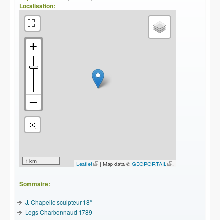
Localisation:
1 km
Leaflet
(le lien est externe)
| Map data ©
GEOPORTAIL
(le lien
.
est
externe)
Sommaire:
J. Chapelle sculpteur 18°
Legs Charbonnaud 1789