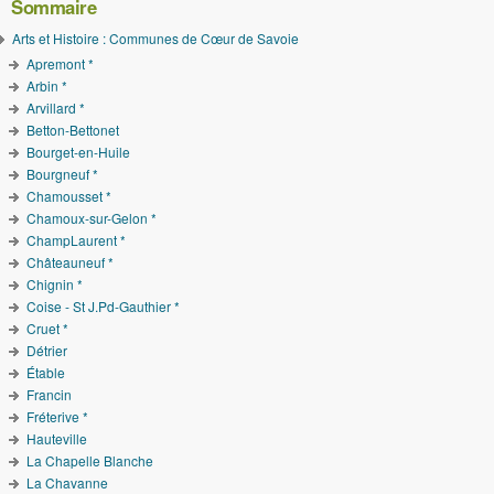
Sommaire
Arts et Histoire : Communes de Cœur de Savoie
Apremont *
Arbin *
Arvillard *
Betton-Bettonet
Bourget-en-Huile
Bourgneuf *
Chamousset *
Chamoux-sur-Gelon *
ChampLaurent *
Châteauneuf *
Chignin *
Coise - St J.Pd-Gauthier *
Cruet *
Détrier
Étable
Francin
Fréterive *
Hauteville
La Chapelle Blanche
La Chavanne