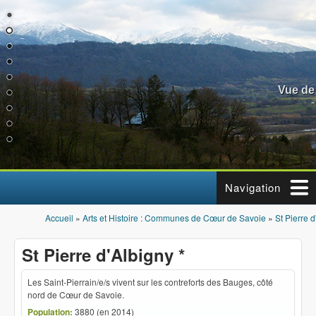
Aller au contenu principal
Vue de
Navigation
Accueil
»
Arts et Histoire : Communes de Cœur de Savoie
»
St Pierre d
Vous êtes ici
St Pierre d'Albigny *
Les Saint-Pierrain/e/s vivent sur les contreforts des Bauges, côté
nord de Cœur de Savoie.
Population:
3880 (en 2014)