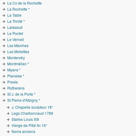
La Cx de la Rochette
La Rochette *
La Table
La Trinité *
Laissaud
Le Pontet
Le Verneil
Les Marches
Les Mollettes
Montendry
Montmélian *
Myans *
Planaise *
Presle
Rotherens
St J. de la Porte *
St Pierre d'Albigny *
J. Chapelle sculpteur 18°
Legs Charbonnaud 1789
Stalles Louis XIII
Vierge de Pitié fin 16°
Noms anciens