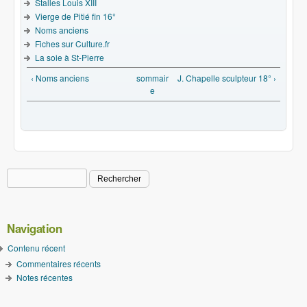
Stalles Louis XIII
Vierge de Pitié fin 16°
Noms anciens
Fiches sur Culture.fr
La soie à St-Pierre
‹ Noms anciens
sommair
J. Chapelle sculpteur 18° ›
e
Rechercher
Formulaire de recherche
Navigation
Contenu récent
Commentaires récents
Notes récentes