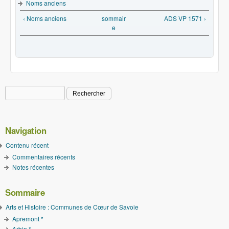
Noms anciens
‹ Noms anciens
sommair
ADS VP 1571 ›
e
Rechercher
Formulaire de recherche
Navigation
Contenu récent
Commentaires récents
Notes récentes
Sommaire
Arts et Histoire : Communes de Cœur de Savoie
Apremont *
Arbin *