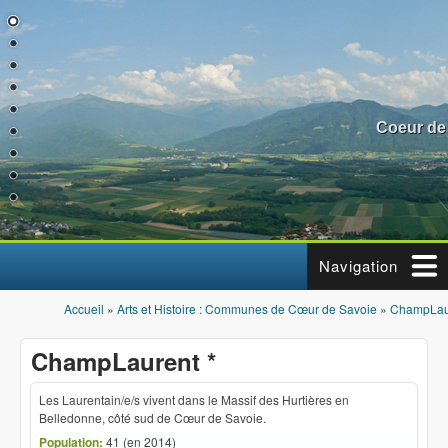
Aller au contenu principal
Coeur de
Navigation
Accueil
»
Arts et Histoire : Communes de Cœur de Savoie
»
ChampLaur
Vous êtes ici
ChampLaurent *
Les Laurentain/e/s vivent dans le Massif des Hurtières en
Belledonne, côté sud de Cœur de Savoie.
Population:
41 (en 2014)