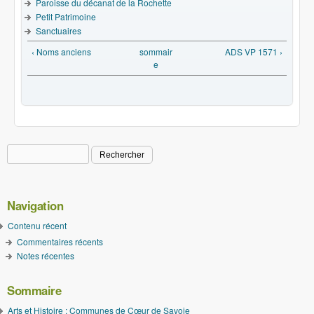
Paroisse du décanat de la Rochette
Petit Patrimoine
Sanctuaires
‹ Noms anciens
sommair
ADS VP 1571 ›
e
Rechercher
Formulaire de recherche
Navigation
Contenu récent
Commentaires récents
Notes récentes
Sommaire
Arts et Histoire : Communes de Cœur de Savoie