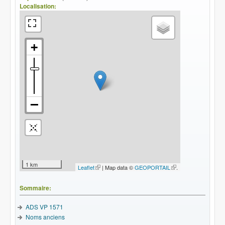
Localisation:
1 km
Leaflet
(le lien est externe)
| Map data ©
GEOPORTAIL
(le lien
.
est
externe)
Sommaire:
ADS VP 1571
Noms anciens