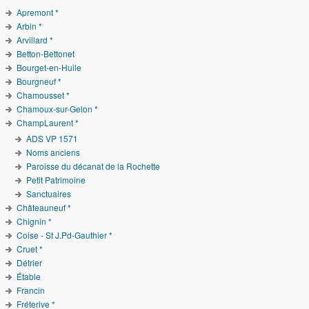
Apremont *
Arbin *
Arvillard *
Betton-Bettonet
Bourget-en-Huile
Bourgneuf *
Chamousset *
Chamoux-sur-Gelon *
ChampLaurent *
ADS VP 1571
Noms anciens
Paroisse du décanat de la Rochette
Petit Patrimoine
Sanctuaires
Châteauneuf *
Chignin *
Coise - St J.Pd-Gauthier *
Cruet *
Détrier
Étable
Francin
Fréterive *