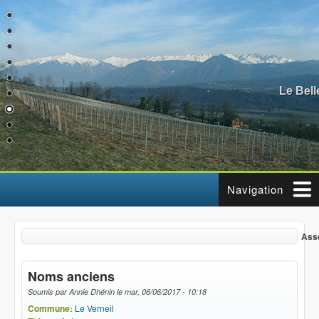
Aller au contenu principal
Le Bel
Navigation
Assemblé
Noms anciens
Soumis par
Annie Dhénin
le
mar, 06/06/2017 - 10:18
Commune:
Le Verneil