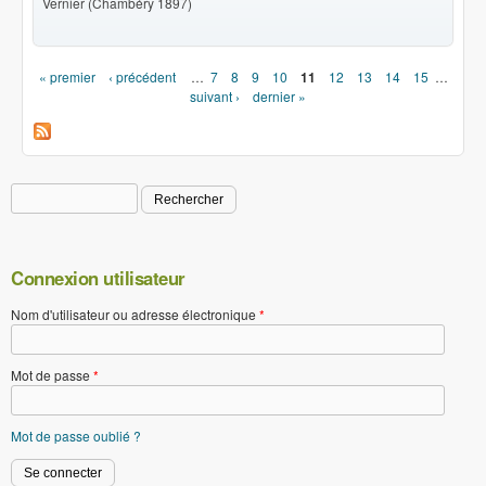
Vernier (Chambéry 1897)
« premier
‹ précédent
…
7
8
9
10
11
12
13
14
15
…
Pages
suivant ›
dernier »
Rechercher
Formulaire de recherche
Connexion utilisateur
Nom d'utilisateur ou adresse électronique
*
Mot de passe
*
Mot de passe oublié ?