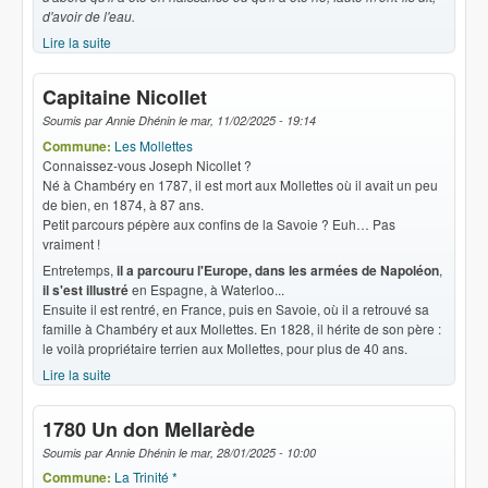
d'avoir de l'eau.
Lire la suite
de N.D. des Grâces
Capitaine Nicollet
Soumis par
Annie Dhénin
le
mar, 11/02/2025 - 19:14
Commune:
Les Mollettes
Connaissez-vous Joseph Nicollet ?
Né à Chambéry en 1787, il est mort aux Mollettes où il avait un peu
de bien, en 1874, à 87 ans.
Petit parcours pépère aux confins de la Savoie ? Euh… Pas
vraiment !
Entretemps,
il a parcouru l'Europe, dans les armées de Napoléon
,
il s'est illustré
en Espagne, à Waterloo...
Ensuite il est rentré, en France, puis en Savoie, où il a retrouvé sa
famille à Chambéry et aux Mollettes. En 1828, il hérite de son père :
le voilà propriétaire terrien aux Mollettes, pour plus de 40 ans.
Lire la suite
de Capitaine Nicollet
1780 Un don Mellarède
Soumis par
Annie Dhénin
le
mar, 28/01/2025 - 10:00
Commune:
La Trinité *