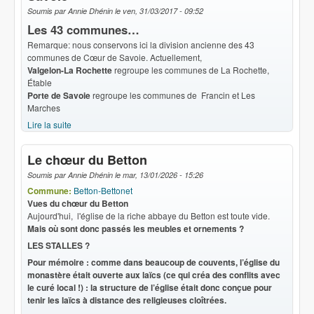
Soumis par
Annie Dhénin
le
ven, 31/03/2017 - 09:52
Les 43 communes…
Remarque: nous conservons ici la division ancienne des 43
communes de Cœur de Savoie. Actuellement,
Valgelon-La Rochette
regroupe les communes de La Rochette,
Étable
Porte de Savoie
regroupe les communes de Francin et Les
Marches
Lire la suite
de Arts et Histoire : Communes de Cœur de Savoie
Le chœur du Betton
Soumis par
Annie Dhénin
le
mar, 13/01/2026 - 15:26
Commune:
Betton-Bettonet
Vues du chœur du Betton
Aujourd'hui, l'église de la riche abbaye du Betton est toute vide.
Mais où sont donc passés les meubles et ornements ?
LES STALLES ?
Pour mémoire : comme dans beaucoup de couvents, l’église du
monastère était ouverte aux laïcs (ce qui créa des conflits avec
le curé local !) : la structure de l’église était donc conçue pour
tenir les laïcs à distance des religieuses cloîtrées.