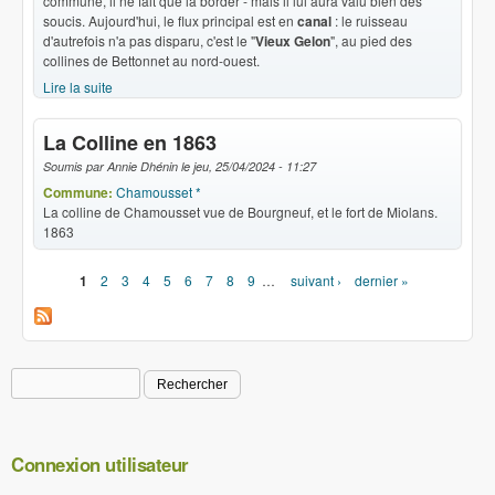
commune, il ne fait que la border - mais il lui aura valu bien des
soucis. Aujourd'hui, le flux principal est en
canal
: le ruisseau
d'autrefois n'a pas disparu, c'est le "
Vieux Gelon
", au pied des
collines de Bettonnet au nord-ouest.
Lire la suite
de Au fil des eaux
La Colline en 1863
Soumis par
Annie Dhénin
le
jeu, 25/04/2024 - 11:27
Commune:
Chamousset *
La colline de Chamousset vue de Bourgneuf, et le fort de Miolans.
1863
1
2
3
4
5
6
7
8
9
…
suivant ›
dernier »
Pages
Rechercher
Formulaire de recherche
Connexion utilisateur