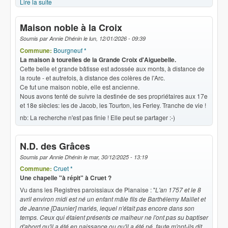
Lire la suite
de Le chœur du Betton
Maison noble à la Croix
Soumis par
Annie Dhénin
le
lun, 12/01/2026 - 09:39
Commune:
Bourgneuf *
La maison à tourelles de la Grande Croix d'Aiguebelle.
Cette belle et grande bâtisse est adossée aux monts, à distance de
la route - et autrefois, à distance des colères de l'Arc.
Ce fut une maison noble, elle est ancienne.
Nous avons tenté de suivre la destinée de ses propriétaires aux 17e
et 18e siècles: les de Jacob, les Tourton, les Ferley. Tranche de vie !
nb: La recherche n'est pas finie ! Elle peut se partager :-)
N.D. des Grâces
Soumis par
Annie Dhénin
le
mar, 30/12/2025 - 13:19
Commune:
Cruet *
Une chapelle "à répit" à Cruet ?
Vu dans les Registres paroissiaux de Planaise : "
L'an 1757 et le 8
avril environ midi est né un enfant mâle fils de Barthélemy Maillet et
de Jeanne [Daunier] mariés, lequel n'était pas encore dans son
temps.
Ceux qui étaient présents ce malheur ne l'ont pas su baptiser
d'abord qu'il a été en naissance ou qu'il a été né, faute m'ont-ils dit,