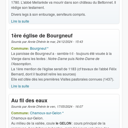
1780. L'abbé Mellarède va mourir dans son château du Bettonnet. Il
rédige son testament.
Divers legs à son entourage, serviteurs compris.
Lire la suite
de 1780 Un don Mellarède
1ère église de Bourgneuf
Soumis par
Annie Dhénin
le
mar, 24/12/2024 - 15:43
Commune:
Bourgneuf *
La paroisse de Bourgneuf a - semble-t-il - toujours été vouée à la
Vierge dans les textes :
Notre-Dame
puis
Notre-Dame de
l'Assomption
.
La 1ère mention de l'église serait de 1183 (cf travaux de l'abbé Félix
Bernard, dont il faudrait relire les sources)
Elle est citée dès les premières Visites pastorales connues (1437).
Lire la suite
de 1ère église de Bourgneuf
Au fil des eaux
Soumis par
Annie Dhénin
le
ven, 17/05/2024 - 16:07
Commune:
Chamoux-sur-Gelon *
Chamoux-sur-Gelon.
Au milieu de la vallée, coule
le GELON
: cours principal de la