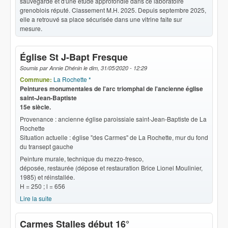
sauvegarde et d'une étude approfondie dans ce laboratoire
grenoblois réputé. Classement M.H. 2025. Depuis septembre 2025,
elle a retrouvé sa place sécurisée dans une vitrine faite sur
mesure.
Église St J-Bapt Fresque
Soumis par
Annie Dhénin
le
dim, 31/05/2020 - 12:29
Commune:
La Rochette *
Peintures monumentales de l'arc triomphal de l'ancienne église
saint-Jean-Baptiste
15e siècle.
Provenance : ancienne église paroissiale saint-Jean-Baptiste
de La
Rochette
Situation actuelle : église "des Carmes" de La Rochette, mur du fond
du transept gauche
Peinture murale, technique du mezzo-fresco,
déposée, restaurée (dépose et restauration Brice Lionel Moulinier,
1985) et réinstallée.
H = 250 ; l = 656
Lire la suite
de Église St J-Bapt Fresque
Carmes Stalles début 16°