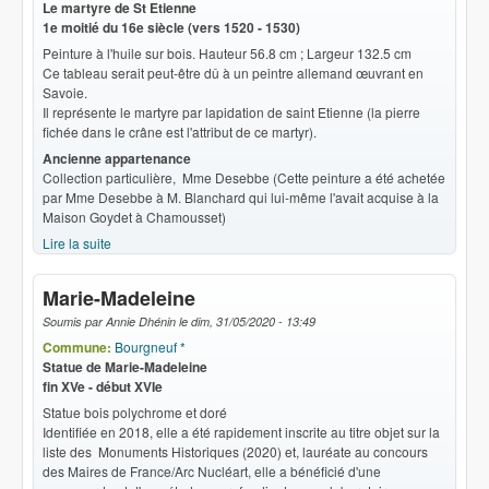
Le martyre de St Etienne
1e moitié du 16e siècle (vers 1520 - 1530)
Peinture à l'huile sur bois. Hauteur 56.8 cm ; Largeur 132.5 cm
Ce tableau serait peut-être dû à un peintre allemand œuvrant en
Savoie.
Il représente le martyre par lapidation de saint Etienne (la pierre
fichée dans le crâne est l'attribut de ce martyr).
Ancienne appartenance
Collection particulière, Mme Desebbe (Cette peinture a été achetée
par Mme Desebbe à M. Blanchard qui lui-même l'avait acquise à la
Maison Goydet à Chamousset)
Lire la suite
de Martyre de St Etienne
Marie-Madeleine
Soumis par
Annie Dhénin
le
dim, 31/05/2020 - 13:49
Commune:
Bourgneuf *
Statue de Marie-Madeleine
fin XVe - début XVIe
Statue bois polychrome et doré
Identifiée en 2018, elle a été rapidement inscrite au titre objet sur la
liste des Monuments Historiques (2020) et, lauréate au concours
des Maires de France/Arc Nucléart, elle a bénéficié d'une