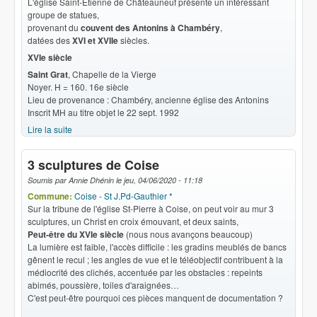
L'église Saint-Etienne de Châteauneuf présente un intéressant
groupe de statues,
provenant du
couvent des Antonins à Chambéry
,
datées des
XVI et XVIIe
siècles.
XVIe siècle
Saint Grat
, Chapelle de la Vierge
Noyer. H = 160. 16e siècle
Lieu de provenance : Chambéry, ancienne église des Antonins
Inscrit MH au titre objet le 22 sept. 1992
Lire la suite
de Statues des Antonins
3 sculptures de Coise
Soumis par
Annie Dhénin
le
jeu, 04/06/2020 - 11:18
Commune:
Coise - St J.Pd-Gauthier *
Sur la tribune de l'église St-Pierre à Coise, on peut voir au mur 3
sculptures, un Christ en croix émouvant, et deux saints,
Peut-être du XVIe siècle
(nous nous avançons beaucoup)
La lumière est faible, l'accès difficile : les gradins meublés de bancs
gênent le recul ; les angles de vue et le téléobjectif contribuent à la
médiocrité des clichés, accentuée par les obstacles : repeints
abimés, poussière, toiles d'araignées…
C'est peut-être pourquoi ces pièces manquent de documentation ?