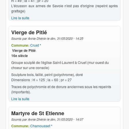
H = 49 ; la = 41 ; pr = 20
L'écusson aux armes de Savoie n'est pas d'origine (repeint après
grattage)
Lire la suite
de Vierge de Pitié
Vierge de Pitié
Soumis par
Annie Dhénin
le
dim, 31/05/2020 - 14:25
Commune:
Cruet *
Vierge de Pitié
16e siècle
Groupe sculpté de l'église Saint-Laurent à Cruet (mur ouest du
choeur sur une console)
Sculpture bois, taillé, peint (polychrome), doré
Dimensions : H = 125 ; la = 60 ; pr = 27
Traces de polychromie et de dorure anciennes sous les repeints
(importants).
Lire la suite
de Vierge de Pitié
Martyre de St Etienne
Soumis par
Annie Dhénin
le
dim, 31/05/2020 - 14:07
Commune:
Chamousset *