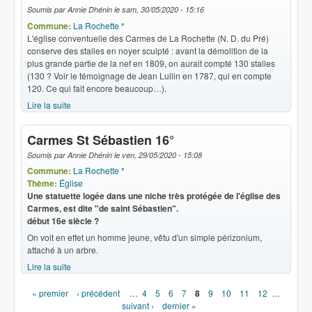
Soumis par
Annie Dhénin
le
sam, 30/05/2020 - 15:16
Commune:
La Rochette *
L'église conventuelle des Carmes de La Rochette (N. D. du Pré)
conserve des stalles en noyer sculpté : avant la démolition de la
plus grande partie de la nef en 1809, on aurait compté 130 stalles
(130 ? Voir le témoignage de Jean Lullin en 1787, qui en compte
120. Ce qui fait encore beaucoup…).
Lire la suite
de Carmes Stalles début 16°
Carmes St Sébastien 16°
Soumis par
Annie Dhénin
le
ven, 29/05/2020 - 15:08
Commune:
La Rochette *
Thème:
Église
Une statuette logée dans une niche très protégée de l'église des
Carmes, est dite "de saint Sébastien".
début 16e siècle ?
On voit en effet un homme jeune, vêtu d'un simple périzonium,
attaché à un arbre.
Lire la suite
de Carmes St Sébastien 16°
« premier
‹ précédent
…
4
5
6
7
8
9
10
11
12
…
Pages
suivant ›
dernier »