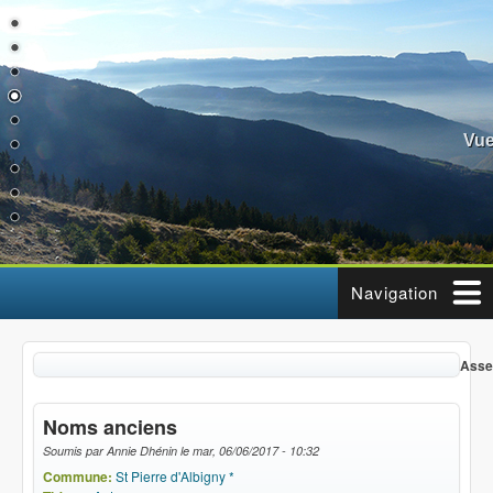
Aller au contenu principal
Vue
Navigation
Assemblé
Noms anciens
Soumis par
Annie Dhénin
le
mar, 06/06/2017 - 10:32
Commune:
St Pierre d'Albigny *