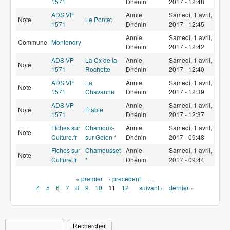
1571
Dhénin
2017 - 12:48
ADS VP
Annie
Samedi, 1 avril,
Note
Le Pontet
1571
Dhénin
2017 - 12:45
Annie
Samedi, 1 avril,
Commune
Montendry
Dhénin
2017 - 12:42
ADS VP
La Cx de la
Annie
Samedi, 1 avril,
Note
1571
Rochette
Dhénin
2017 - 12:40
ADS VP
La
Annie
Samedi, 1 avril,
Note
1571
Chavanne
Dhénin
2017 - 12:39
ADS VP
Annie
Samedi, 1 avril,
Note
Étable
1571
Dhénin
2017 - 12:37
Fiches sur
Chamoux-
Annie
Samedi, 1 avril,
Note
Culture.fr
sur-Gelon *
Dhénin
2017 - 09:48
Fiches sur
Chamousset
Annie
Samedi, 1 avril,
Note
Culture.fr
*
Dhénin
2017 - 09:44
Pages
« premier
‹ précédent
…
4
5
6
7
8
9
10
11
12
suivant ›
dernier »
Rechercher
Formulaire de recherche