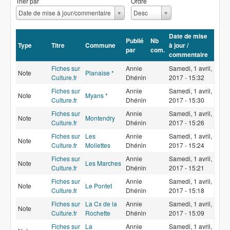
Trier par
Ordre
T
O
Date de mise à jour/commentaire
Desc
r
r
i
d
Date de mise
e
r
Publié
Nb
Type
Titre
Commune
à jour /
r
e
par
com.
commentaire
p
a
Fiches sur
Annie
Samedi, 1 avril,
Note
Planaise *
r
Culture.fr
Dhénin
2017 - 15:32
Fiches sur
Annie
Samedi, 1 avril,
Note
Myans *
Culture.fr
Dhénin
2017 - 15:30
Fiches sur
Annie
Samedi, 1 avril,
Note
Montendry
Culture.fr
Dhénin
2017 - 15:26
Fiches sur
Les
Annie
Samedi, 1 avril,
Note
Culture.fr
Mollettes
Dhénin
2017 - 15:24
Fiches sur
Annie
Samedi, 1 avril,
Note
Les Marches
Culture.fr
Dhénin
2017 - 15:21
Fiches sur
Annie
Samedi, 1 avril,
Note
Le Pontet
Culture.fr
Dhénin
2017 - 15:18
Fiches sur
La Cx de la
Annie
Samedi, 1 avril,
Note
Culture.fr
Rochette
Dhénin
2017 - 15:09
Fiches sur
La
Annie
Samedi, 1 avril,