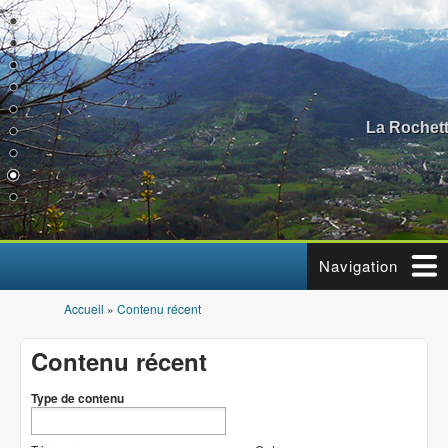
Aller au contenu principal
La Rochett
Navigation
Accueil
»
Contenu récent
Vous êtes ici
Contenu récent
Type de contenu
Type de contenu