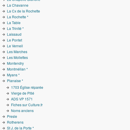
La Chavanne
La Cx de la Rochette
La Rochette *
La Table
La Trinité *
Laissaud
Le Pontet
Le Verneil
Les Marches
Les Mollettes
Montendry
Montmélian *
Myans *
Planaise *
1703 Église réparée
Vierge de Pitié
ADS VP 1571
Fiches sur Culture.fr
Noms anciens
Presle
Rotherens
St J. de la Porte *