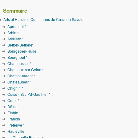
Sommaire
Arts et Histoire : Communes de Cœur de Savoie
Apremont *
Arbin *
Arvillard *
Betton-Bettonet
Bourget-en-Huile
Bourgneuf *
Chamousset *
Chamoux-sur-Gelon *
ChampLaurent *
Châteauneuf *
Chignin *
Coise - St J.Pd-Gauthier *
Cruet *
Détrier
Étable
Francin
Fréterive *
Hauteville
La Chapelle Blanche