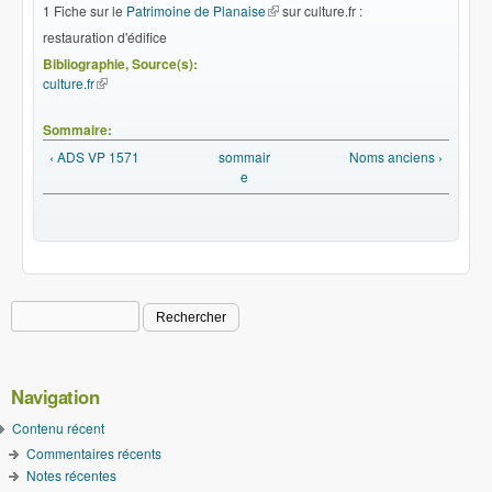
1 Fiche sur le
Patrimoine de Planaise
(le lien est externe)
sur culture.fr :
restauration d'édifice
Bibliographie, Source(s):
culture.fr
(le lien est externe)
Sommaire:
‹ ADS VP 1571
sommair
Noms anciens ›
e
Rechercher
Formulaire de recherche
Navigation
Contenu récent
Commentaires récents
Notes récentes