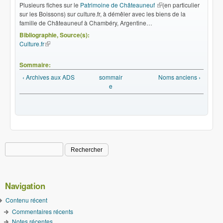
Plusieurs fiches sur le
Patrimoine de Châteauneuf
(le lien est externe)
(en particulier
sur les Boissons) sur culture.fr, à démêler avec les biens de la
famille de Châteauneuf à Chambéry, Argentine…
Bibliographie, Source(s):
Culture.fr
(le lien est externe)
Sommaire:
‹ Archives aux ADS
sommair
Noms anciens ›
e
Rechercher
Formulaire de recherche
Navigation
Contenu récent
Commentaires récents
Notes récentes