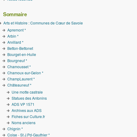
Sommaire
Arts et Histoire : Communes de Cœur de Savoie
Apremont *
Arbin *
Arvillard *
Betton-Bettonet
Bourget-en-Huile
Bourgneuf *
Chamousset *
Chamoux-sur-Gelon *
ChampLaurent *
Châteauneuf *
Une motte castrale
Statues des Antonins
ADS VP 1571
Archives aux ADS
Fiches sur Culture.fr
Noms anciens
Chignin *
Coise - St J.Pd-Gauthier *