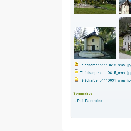
Télécharger p1110613_small.jp
Télécharger p1110615_small.jp
Télécharger p1110631_small.jp
Sommaire:
‹ Petit Patrimoine