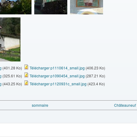
g
(401.28 Ko)
Télécharger p1110614_small.jpg
(406.23 Ko)
g
(325.61 Ko)
Télécharger p1090454_small.jpg
(287.21 Ko)
g
(443.25 Ko)
Télécharger p1120931c_small.jpg
(423.4 Ko)
sommaire
Châteauneuf *