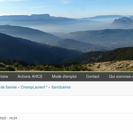
Aller au contenu principal
toire
Actions AHCS
Mode d'emploi
Contact
Qui sommes-
 de Savoie
»
ChampLaurent *
»
Sanctuaires
2022 - 18:24