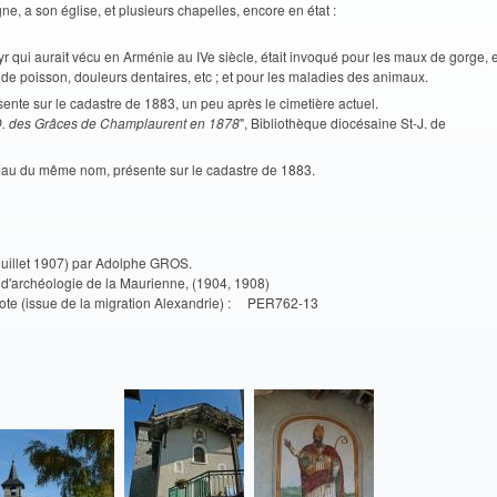
a son église, et plusieurs chapelles, encore en état :
yr qui aurait vécu en Arménie au IVe siècle, était invoqué pour les maux de gorge, e
de poisson, douleurs dentaires, etc ; et pour les maladies des animaux.
sente sur le cadastre de 1883, un peu après le cimetière actuel.
.D. des Grâces de Champlaurent en 1878
", Bibliothèque diocésaine St-J. de
au du même nom, présente sur le cadastre de 1883.
juillet 1907) par Adolphe GROS.
et d'archéologie de la Maurienne, (1904, 1908)
. - Cote (issue de la migration Alexandrie) : PER762-13