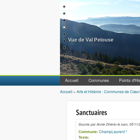
Vue de Val Pelouse
Accueil
Communes
Points d'His
Accueil
»
Arts et Histoire : Communes de Cœur
Vous êtes ici
Sanctuaires
Soumis par
Annie Dhénin
le
sam, 05/11/
Commune:
ChampLaurent *
Texte: