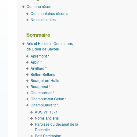
Contenu récent
Commentaires récents
t
Notes récentes
Sommaire
Arts et Histoire : Communes
de Cœur de Savoie
Apremont *
Arbin *
Arvillard *
Betton-Bettonet
Bourget-en-Huile
Bourgneuf *
Chamousset *
Chamoux-sur-Gelon *
ChampLaurent *
ADS VP 1571
Noms anciens
Paroisse du décanat de la
Rochette
Petit Patrimoine