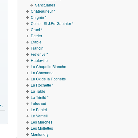
Sanctuaires
Châteauneuf *
Chignin *
Coise - St J.Pd-Gauthier *
Cruet *
Détrier
Étable
Francin
Fréterive *
Hauteville
La Chapelle Blanche
La Chavanne
La Cx de la Rochette
La Rochette *
La Table
La Trinité *
Laissaud
 ›
Le Pontet
Le Verneil
Les Marches
Les Mollettes
Montendry