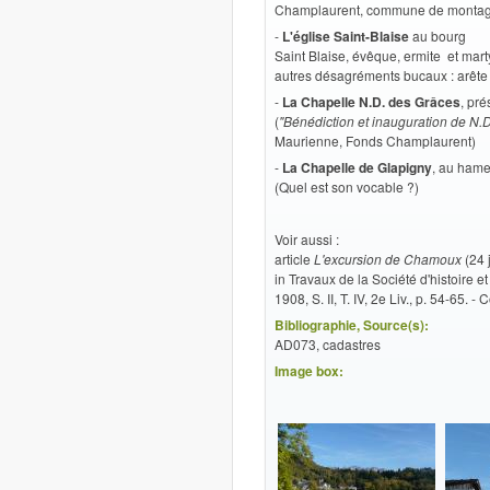
Champlaurent, commune de montagne, 
-
L'église Saint-Blaise
au bourg
Saint Blaise, évêque, ermite et mart
autres désagréments bucaux : arête 
-
La Chapelle N.D. des Grâces
, pré
(
"Bénédiction et inauguration de N
Maurienne, Fonds Champlaurent)
-
La Chapelle de Glapigny
, au hame
(Quel est son vocable ?)
Voir aussi :
article
L'excursion de Chamoux
(24 
in Travaux de la Société d'histoire 
1908, S. II, T. IV, 2e Liv., p. 54-65
Bibliographie, Source(s):
AD073, cadastres
Image box: