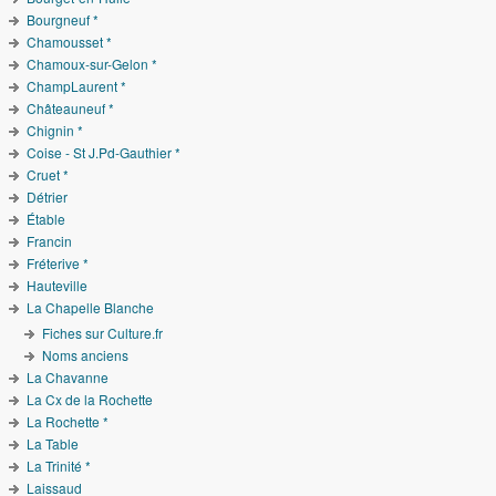
Bourgneuf *
Chamousset *
Chamoux-sur-Gelon *
ChampLaurent *
Châteauneuf *
Chignin *
Coise - St J.Pd-Gauthier *
Cruet *
Détrier
Étable
Francin
Fréterive *
Hauteville
La Chapelle Blanche
Fiches sur Culture.fr
Noms anciens
La Chavanne
La Cx de la Rochette
La Rochette *
La Table
La Trinité *
Laissaud