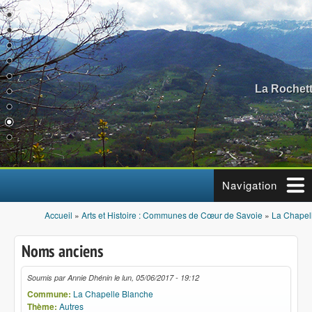
Aller au contenu principal
La Rochett
Navigation
Accueil
»
Arts et Histoire : Communes de Cœur de Savoie
»
La Chapel
Vous êtes ici
Noms anciens
Soumis par
Annie Dhénin
le
lun, 05/06/2017 - 19:12
Commune:
La Chapelle Blanche
Thème:
Autres