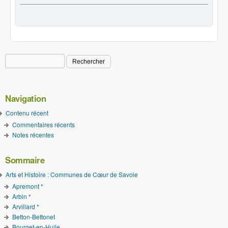
Rechercher
Formulaire de recherche
Navigation
Contenu récent
Commentaires récents
Notes récentes
Sommaire
Arts et Histoire : Communes de Cœur de Savoie
Apremont *
Arbin *
Arvillard *
Betton-Bettonet
Bourget-en-Huile