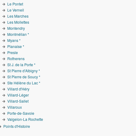
Le Pontet
Le Verneil
Les Marches
Les Mollettes
Montendry
Montmélian *
Myans *
Planaise *
Presle
Rotherens
St J. de la Porte *
St Pierre d'Albigny *
St Pierre de Soucy *
Ste Hélène du Lac *
Villard d'Héry
Villard-Léger
Villard-Sallet
Villaroux
Porte-de-Savoie
Valgelon-La Rochette
Points d'Histoire