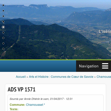
Aller au contenu principal
L'Isèr
Navigation
Accueil
»
Arts et Histoire : Communes de Cœur de Savoie
»
Chamousse
Vous êtes ici
ADS VP 1571
Soumis par
Annie Dhénin
le
sam, 01/04/2017 - 12:31
Commune:
Chamousset *
Texte: