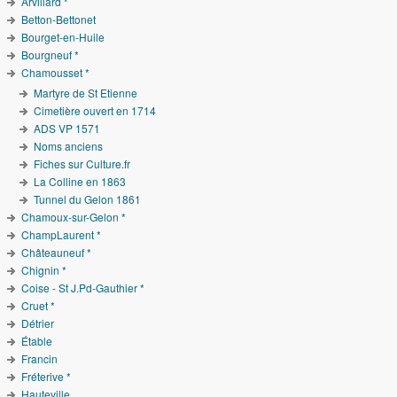
Arvillard *
Betton-Bettonet
Bourget-en-Huile
Bourgneuf *
Chamousset *
Martyre de St Etienne
Cimetière ouvert en 1714
ADS VP 1571
Noms anciens
Fiches sur Culture.fr
La Colline en 1863
Tunnel du Gelon 1861
Chamoux-sur-Gelon *
ChampLaurent *
Châteauneuf *
Chignin *
Coise - St J.Pd-Gauthier *
Cruet *
Détrier
Étable
Francin
Fréterive *
Hauteville