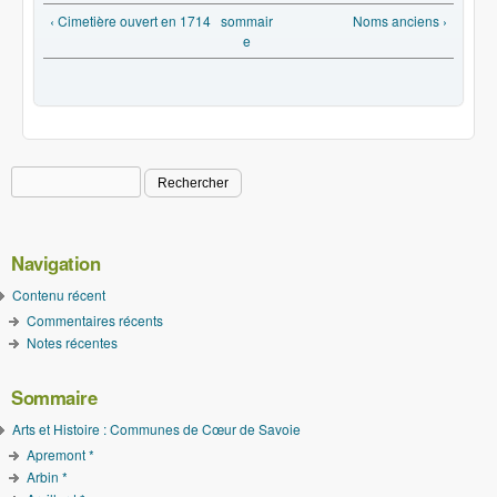
‹ Cimetière ouvert en 1714
sommair
Noms anciens ›
e
Rechercher
Formulaire de recherche
Navigation
Contenu récent
Commentaires récents
Notes récentes
Sommaire
Arts et Histoire : Communes de Cœur de Savoie
Apremont *
Arbin *