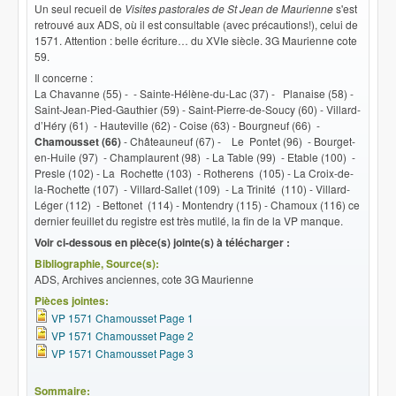
Un seul recueil de
Visites pastorales de St Jean de Maurienne
s'est
retrouvé aux ADS, où il est consultable (avec précautions!), celui de
1571. Attention : belle écriture… du XVIe siècle. 3G Maurienne cote
59.
Il concerne :
La Chavanne (55) - - Sainte-Hélène-du-Lac (37) - Planaise (58) -
Saint-Jean-Pied-Gauthier (59) - Saint-Pierre-de-Soucy (60) - Villard-
d’Héry (61) - Hauteville (62) - Coise (63) - Bourgneuf (66) -
Chamousset (66)
- Châteauneuf (67) - Le Pontet (96) - Bourget-
en-Huile (97) - Champlaurent (98) - La Table (99) - Etable (100) -
Presle (102) - La Rochette (103) - Rotherens (105) - La Croix-de-
la-Rochette (107) - VilIard-Sallet (109) - La Trinité (110) - Villard-
Léger (112) - Bettonet (114) - Montendry (115) - Chamoux (116) ce
dernier feuillet du registre est très mutilé, la fin de la VP manque.
Voir ci-dessous en pièce(s) jointe(s) à télécharger :
Bibliographie, Source(s):
ADS, Archives anciennes, cote 3G Maurienne
Pièces jointes:
VP 1571 Chamousset Page 1
VP 1571 Chamousset Page 2
VP 1571 Chamousset Page 3
Sommaire: