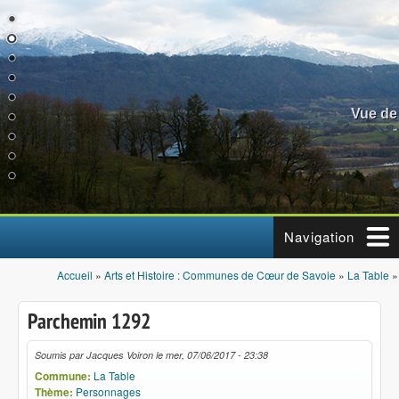
Aller au contenu principal
Vue de
Navigation
Accueil
»
Arts et Histoire : Communes de Cœur de Savoie
»
La Table
Vous êtes ici
Parchemin 1292
Soumis par
Jacques Voiron
le
mer, 07/06/2017 - 23:38
Commune:
La Table
Thème:
Personnages