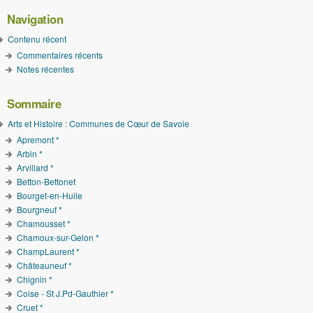
Navigation
Contenu récent
Commentaires récents
Notes récentes
Sommaire
Arts et Histoire : Communes de Cœur de Savoie
Apremont *
Arbin *
Arvillard *
Betton-Bettonet
Bourget-en-Huile
Bourgneuf *
Chamousset *
Chamoux-sur-Gelon *
ChampLaurent *
Châteauneuf *
Chignin *
Coise - St J.Pd-Gauthier *
Cruet *