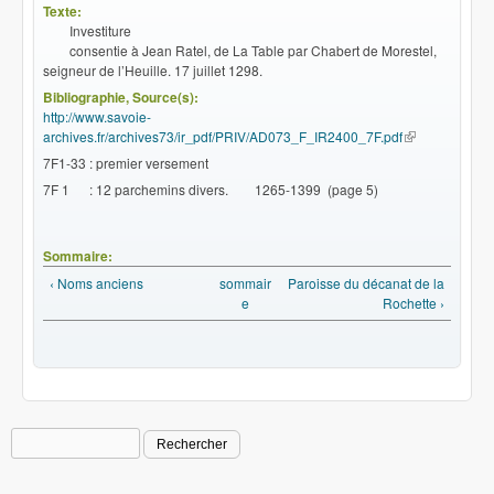
Texte:
Investiture
consentie à Jean Ratel, de La Table par
Chabert de
Morestel,
seigneur de l’Heuille. 17 juillet 1298.
Bibliographie, Source(s):
http://www.savoie-
archives.fr/archives73/ir_pdf/PRIV/AD073_F_IR2400_7F.pdf
(le lien est
externe)
7F1-33 : premier versement
7F 1 : 12 parchemins divers. 1265-1399 (page 5)
Sommaire:
‹ Noms anciens
sommair
Paroisse du décanat de la
e
Rochette ›
Rechercher
Formulaire de recherche