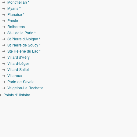
Montmélian *
Myans *
Planaise *
Presle
Rotherens
St J. de la Porte *
St Pierre d'Albigny *
St Pierre de Soucy *
Ste Hélène du Lac *
Villard d'Héry
Villard-Léger
Villard-Sallet
Villaroux
Porte-de-Savoie
Valgelon-La Rochette
Points d'Histoire