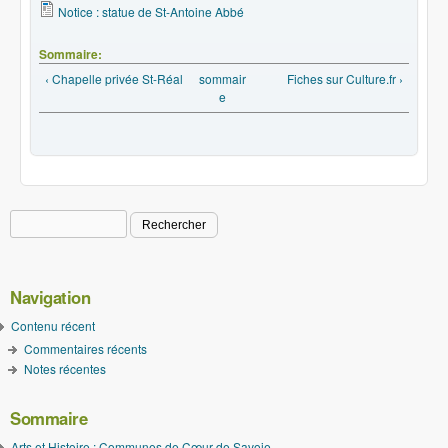
Notice : statue de St-Antoine Abbé
Sommaire:
‹ Chapelle privée St-Réal
sommair
Fiches sur Culture.fr ›
e
Rechercher
Formulaire de recherche
Navigation
Contenu récent
Commentaires récents
Notes récentes
Sommaire
Arts et Histoire : Communes de Cœur de Savoie