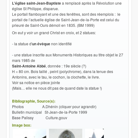
L'église saint-Jean-Baptiste
a remplacé après la Révolution une
église St Philippe, disparue.
Le portail flamboyant et une des fenêtres, sont des réemplois : le
portail de l’actuelle église de Saint-Jean-de-la-Porte est celui du
prieuré de Saint-Ours démoli en 1835. (BM 1999)
On eut y voir un grand Christ en croix, et 2 statues:
- la statue d'
un évêque
non identifié
- une statue inscrite aux Monuments Historiques au titre objet le 27
mars 1985 de
Saint-Antoine Abbé
, donnée : 19e siècle
(?)
H = 80 cm. Bois taillé , peint (polychrome), dans la tenue des
Antonins, avec le tau, le cochon, la clochette, le livre.
Voir sa notice en pièce jointe
(Mais… elle ne nous dit pas de quand date la statue !)
Bibliographie, Source(s):
Photos A.Dhénin (cliquer pour agrandir)
Bulletin municipal St-Jean-de-la-Porte 1999
Base Palissy Culture.gouv
Image box: