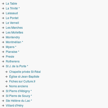
La Table
La Trinité *
Laissaud
Le Pontet
Le Verneil
Les Marches
Les Mollettes
Montendry
Montmélian *
Myans *
Planaise *
Presle
Rotherens
St J. de la Porte *
Chapelle privée St-Réal
Église st-Jean-Baptiste
Fiches sur Culture.fr
Noms anciens
St Pierre d'Albigny *
St Pierre de Soucy *
Ste Hélène du Lac *
Villard d'Héry