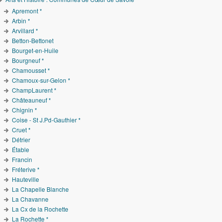
Apremont *
Arbin *
Arvillard *
Betton-Bettonet
Bourget-en-Huile
Bourgneuf *
Chamousset *
Chamoux-sur-Gelon *
ChampLaurent *
Châteauneuf *
Chignin *
Coise - St J.Pd-Gauthier *
Cruet *
Détrier
Étable
Francin
Fréterive *
Hauteville
La Chapelle Blanche
La Chavanne
La Cx de la Rochette
La Rochette *