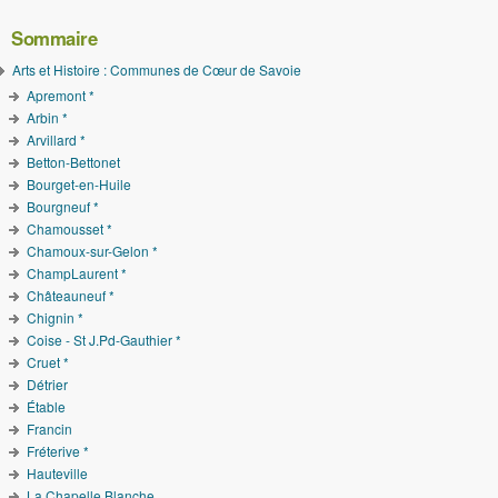
Sommaire
Arts et Histoire : Communes de Cœur de Savoie
Apremont *
Arbin *
Arvillard *
Betton-Bettonet
Bourget-en-Huile
Bourgneuf *
Chamousset *
Chamoux-sur-Gelon *
ChampLaurent *
Châteauneuf *
Chignin *
Coise - St J.Pd-Gauthier *
Cruet *
Détrier
Étable
Francin
Fréterive *
Hauteville
La Chapelle Blanche