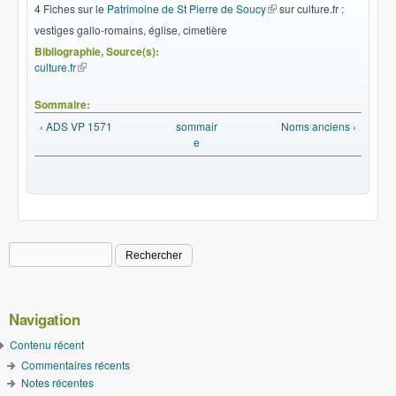
4 Fiches sur le
Patrimoine de St Pierre de Soucy
(le lien est externe)
sur culture.fr :
vestiges gallo-romains, église, cimetière
Bibliographie, Source(s):
culture.fr
(le lien est externe)
Sommaire:
‹ ADS VP 1571
sommair
Noms anciens ›
e
Rechercher
Formulaire de recherche
Navigation
Contenu récent
Commentaires récents
Notes récentes