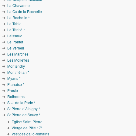
La Chavanne
La Cx de la Rochette
La Rochette *
La Table
La Trinité *
Laissaud
Le Pontet
Le Verneil
Les Marches
Les Mollettes
Montendry
Montmélian *
Myans *
Planaise *
Presle
Rotherens
St J. de la Porte *
St Pierre d'Albigny *
St Pierre de Soucy *
Église Saint-Pierre
Vierge de Pitié 17°
Vestiges gallo-romains