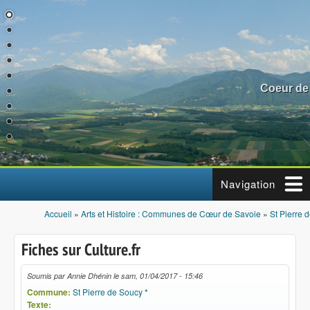
Aller au contenu principal
Coeur de
Navigation
Accueil
»
Arts et Histoire : Communes de Cœur de Savoie
»
St Pierre 
Vous êtes ici
Fiches sur Culture.fr
Soumis par
Annie Dhénin
le
sam, 01/04/2017 - 15:46
Commune:
St Pierre de Soucy *
Texte: