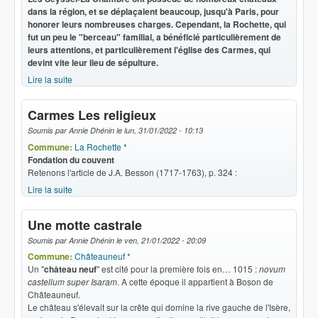
dans la région, et se déplaçaient beaucoup, jusqu'à Paris, pour
honorer leurs nombreuses charges. Cependant, la Rochette, qui
fut un peu le "berceau" familial, a bénéficié particulièrement de
leurs attentions, et particulièrement l'église des Carmes, qui
devint vite leur lieu de sépulture.
Lire la suite
de Carmes Dons des Seyssel
Carmes Les religieux
Soumis par
Annie Dhénin
le
lun, 31/01/2022 - 10:13
Commune:
La Rochette *
Fondation du couvent
Retenons l'article de J.A. Besson (1717-1763), p. 324 :
Lire la suite
de Carmes Les religieux
Une motte castrale
Soumis par
Annie Dhénin
le
ven, 21/01/2022 - 20:09
Commune:
Châteauneuf *
Un "
château neuf
" est cité pour la première fois en… 1015 :
novum
castellum super Isaram
. A cette époque il appartient à Boson de
Châteauneuf.
Le château s'élevait sur la crête qui domine la rive gauche de l'Isère,