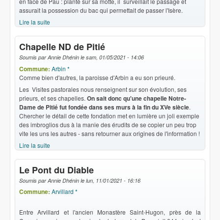
en face de Pau : planté sur sa motte, il surveillait le passage et
assurait la possession du bac qui permettait de passer l'Isère.
Lire la suite
de Une motte castrale
Chapelle ND de Pitié
Soumis par
Annie Dhénin
le
sam, 01/05/2021 - 14:06
Commune:
Arbin *
Comme bien d'autres, la paroisse d'Arbin a eu son prieuré.
Les Visites pastorales nous renseignent sur son évolution, ses
prieurs, et ses chapelles.
On sait donc qu'une chapelle Notre-
Dame de Pitié fut fondée dans ses murs à la fin du XVe siècle
.
Chercher le détail de cette fondation met en lumière un joli exemple
des imbroglios dus à la manie des érudits de se copier un peu trop
vite les uns les autres - sans retourner aux origines de l'information !
Lire la suite
de Chapelle ND de Pitié
Le Pont du Diable
Soumis par
Annie Dhénin
le
lun, 11/01/2021 - 16:16
Commune:
Arvillard *
Entre Arvillard et l'ancien Monastère Saint-Hugon, près de la