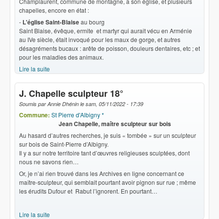
Champlaurent, commune de montagne, a son église, et plusieurs
chapelles, encore en état :
-
L'église Saint-Blaise
au bourg
Saint Blaise, évêque, ermite et martyr qui aurait vécu en Arménie
au IVe siècle, était invoqué pour les maux de gorge, et autres
désagréments bucaux : arête de poisson, douleurs dentaires, etc ; et
pour les maladies des animaux.
Lire la suite
de Sanctuaires
J. Chapelle sculpteur 18°
Soumis par
Annie Dhénin
le
sam, 05/11/2022 - 17:39
Commune:
St Pierre d'Albigny *
Jean Chapelle, maître sculpteur sur bois
Au hasard d’autres recherches, je suis « tombée » sur un sculpteur
sur bois de Saint-Pierre d’Albigny.
Il y a sur notre territoire tant d’œuvres religieuses sculptées, dont
nous ne savons rien…
Or, je n’ai rien trouvé dans les Archives en ligne concernant ce
maître-sculpteur, qui semblait pourtant avoir pignon sur rue ; même
les érudits Dufour et Rabut l’ignorent. En pourtant…
Lire la suite
de J. Chapelle sculpteur 18°