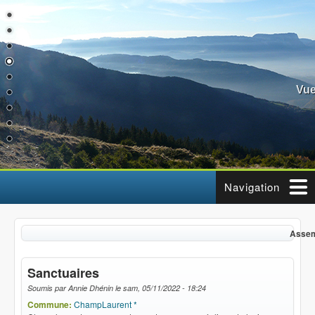
Aller au contenu principal
Vue
Navigation
Assemblée 
Sanctuaires
Soumis par
Annie Dhénin
le
sam, 05/11/2022 - 18:24
Commune:
ChampLaurent *