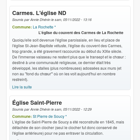
Carmes. L'église ND
Soumis par
Annie Dhénin
le
sam, 05/11/2022 - 13:16
Commune:
La Rochette *
L'église du couvent des Carmes de La Rochette
Quoiqu'elle soit devenue l'église paroissiale, en lieu et place de
l'église St-Jean-Baptiste vétuste, l'église du couvent des Carmes,
trop grande, a été gravement raccourcie au début du XIXe siècle.
De l'immense vaisseau ne restent plus que le transept et le chœur :
destiné à une communauté religieuse, ce dernier était très
développé, les stalles (plus nombreuses) adossées aux murs (et
non au "fond du chœur'" où on les voit aujourd'hui en nombre
restreint).
Lire la suite
de Carmes. L'église ND
Église Saint-Pierre
Soumis par
Annie Dhénin
le
sam, 05/11/2022 - 12:29
Commune:
St Pierre de Soucy *
L'église de Saint-Pierre de Soucy a été reconstruite en
1845
, mais
détachée de son clocher (seul le clocher fut donc conservé de
l'église antérieure) pour ne pas entraver la circulation.