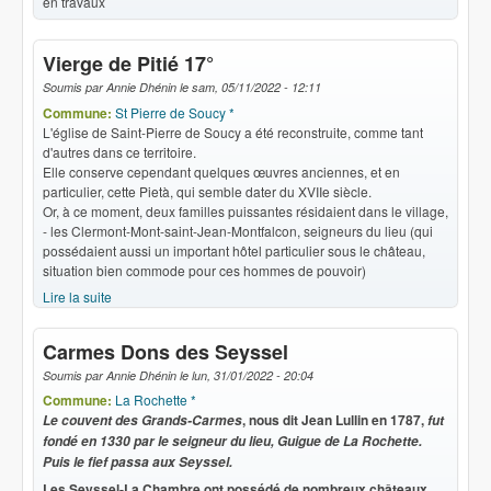
en travaux
Vierge de Pitié 17°
Soumis par
Annie Dhénin
le
sam, 05/11/2022 - 12:11
Commune:
St Pierre de Soucy *
L'église de Saint-Pierre de Soucy a été reconstruite, comme tant
d'autres dans ce territoire.
Elle conserve cependant quelques œuvres anciennes, et en
particulier, cette Pietà, qui semble dater du XVIIe siècle.
Or, à ce moment, deux familles puissantes résidaient dans le village,
- les Clermont-Mont-saint-Jean-Montfalcon, seigneurs du lieu (qui
possédaient aussi un important hôtel particulier sous le château,
situation bien commode pour ces hommes de pouvoir)
Lire la suite
de Vierge de Pitié 17°
Carmes Dons des Seyssel
Soumis par
Annie Dhénin
le
lun, 31/01/2022 - 20:04
Commune:
La Rochette *
, nous dit Jean Lullin en 1787,
Le couvent des Grands-Carmes
fut
fondé en 1330 par le seigneur du lieu, Guigue de La Rochette.
Puis le fief passa aux Seyssel.
Les Seyssel-La Chambre ont possédé de nombreux châteaux