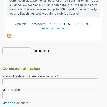
Correrie, un vieux pont enjambe le torrent du Bens (alt 644m) : c'est
le
Pont du Diable
bien sûr ! Sur le parapet sud, au milieu, une borne
marque la frontière : elle est sculptée côté ouest d'une fleur de lys
(pour le Dauphiné), et côté est d'une croix (de Savoie)
« premier
‹ précédent
1
2
3
4
5
6
7
8
9
…
Pages
suivant ›
dernier »
Rechercher
Formulaire de recherche
Connexion utilisateur
Nom d'utilisateur ou adresse électronique
*
Mot de passe
*
Mot de passe oublié ?