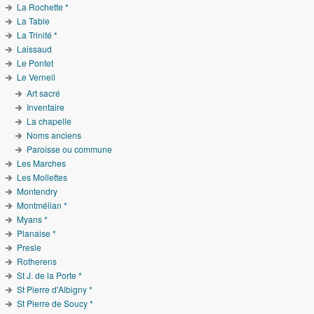
La Rochette *
La Table
La Trinité *
Laissaud
Le Pontet
Le Verneil
Art sacré
Inventaire
La chapelle
Noms anciens
Paroisse ou commune
Les Marches
Les Mollettes
Montendry
Montmélian *
Myans *
Planaise *
Presle
Rotherens
St J. de la Porte *
St Pierre d'Albigny *
St Pierre de Soucy *