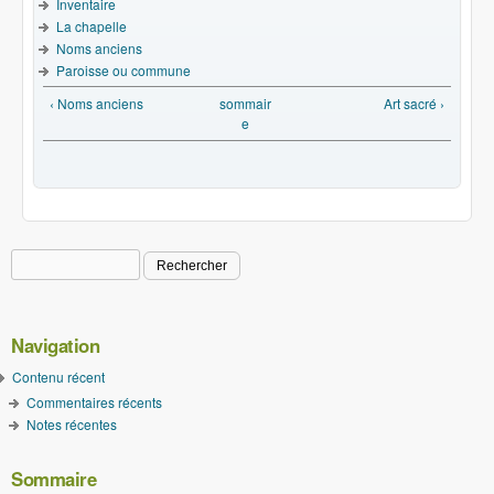
Inventaire
La chapelle
Noms anciens
Paroisse ou commune
‹ Noms anciens
sommair
Art sacré ›
e
Rechercher
Formulaire de recherche
Navigation
Contenu récent
Commentaires récents
Notes récentes
Sommaire