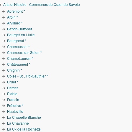
Arts et Histoire : Communes de Cœur de Savoie
Apremont *
Arbin *
Arvillard *
Betton-Bettonet
Bourget-en-Huile
Bourgneuf *
Chamousset *
Chamoux-sur-Gelon *
ChampLaurent *
Châteauneuf *
Chignin *
Coise - St J.Pd-Gauthier *
Cruet *
Détrier
Étable
Francin
Fréterive *
Hauteville
La Chapelle Blanche
La Chavanne
La Cx de la Rochette