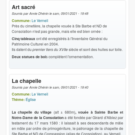
Art sacré
Soumis par
Annie Dhénin
le
sam, 09/01/2021 - 19:48
Commune:
Le Verneil
Près du cimetière, la chapelle vouée à Ste Barbe et ND de
Consolation n'est pas grande, mais elle est bien ornée :
Cinq tableaux
ont été enregistrés à l'Inventaire Général du
Patrimoine Culturel en 2004.
Ils datent du
premier tiers du XVIIe
siècle et sont des huiles sur toile.
Deux statues de boi
s complètent l'ornementation.
La chapelle
Soumis par
Annie Dhénin
le
sam, 09/01/2021 - 19:40
Commune:
Le Verneil
Thème:
Église
La chapelle du village
(alt ± 680m)
, vouée à Sainte Barbe et
Notre-Dame de la Consolation
a été fondée par Girard d'Albiez par
testament du 17 mars 1580 : il laissait à ses descendants de mâle
en mâle par ordre de primogéniture, le patronage de la chapelle de
Ste Barbe et ND de Compassion (alias de Consolation), au Verneil.