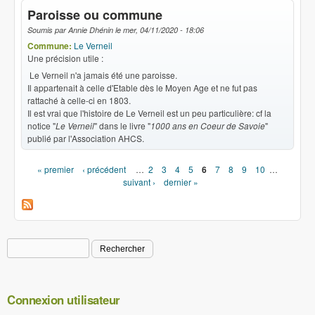
Paroisse ou commune
Soumis par
Annie Dhénin
le
mer, 04/11/2020 - 18:06
Commune:
Le Verneil
Une précision utile :
Le Verneil n'a jamais été une paroisse.
Il appartenait à celle d'Etable dès le Moyen Age et ne fut pas
rattaché à celle-ci en 1803.
Il est vrai que l'histoire de Le Verneil est un peu particulière: cf la
notice "
Le Verneil
" dans le livre "
1000 ans en Coeur de Savoie
"
publié par l'Association AHCS.
« premier
‹ précédent
…
2
3
4
5
6
7
8
9
10
…
Pages
suivant ›
dernier »
Rechercher
Formulaire de recherche
Connexion utilisateur