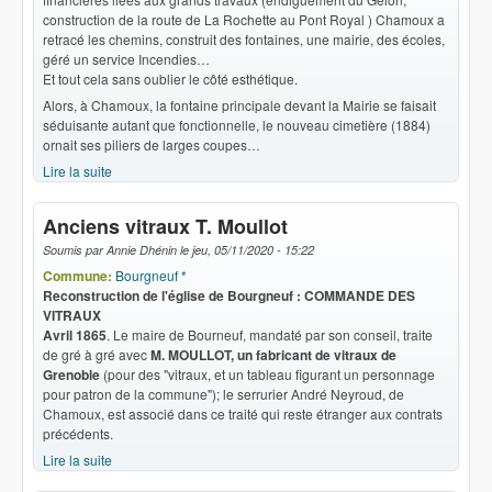
construction de la route de La Rochette au Pont Royal ) Chamoux a
retracé les chemins, construit des fontaines, une mairie, des écoles,
géré un service Incendies…
Et tout cela sans oublier le côté esthétique.
Alors, à Chamoux, la fontaine principale devant la Mairie se faisait
séduisante autant que fonctionnelle, le nouveau cimetière (1884)
ornait ses piliers de larges coupes…
Lire la suite
de Fontes d'art du XIXe siècle
Anciens vitraux T. Moullot
Soumis par
Annie Dhénin
le
jeu, 05/11/2020 - 15:22
Commune:
Bourgneuf *
Reconstruction de l'église de Bourgneuf : COMMANDE DES
VITRAUX
Avril 1865
. Le maire de Bourneuf, mandaté par son conseil, traite
de gré à gré avec
M. MOULLOT, un fabricant de vitraux de
Grenoble
(pour des "vitraux, et un tableau figurant un personnage
pour patron de la commune"); le serrurier André Neyroud, de
Chamoux, est associé dans ce traité qui reste étranger aux contrats
précédents.
Lire la suite
de Anciens vitraux T. Moullot