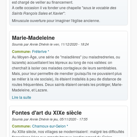
est chargé de veiller au financement.
À cette occasion il va fonder une chapelle "
sous le vocable des
Saints François Sales et Xavie
r":
Minuscule ouverture pour imaginer l'église ancienne.
Marie-Madeleine
Soumis par
Annie Dhénin
le
ven, 11/12/2020 - 18:24
Commune:
Fréterive *
Au Moyen-Âge, une série de "maladières" (ou maladredreries, ou
lazarets) accueillaient les lépreux au long de nos vallées: on
cherchait à isoler ces malades contagieux de leurs semblables.
Mais, pour leur permettre de mendier (puisqu'ils ne pouvaient plus
se mêler à la vie sociale), ils étaient installés à peu de distance de
routes fréquentées. Deux saints étaient censés les protéger, Marie-
Madeleine, et Lazare.
Lire la suite
de Marie-Madeleine
Fontes d'art du XIXe siècle
Soumis par
Annie Dhénin
le
jeu, 05/11/2020 - 17:55
Commune:
Chamoux-sur-Gelon *
Au XIXe siècle, nos villages se modernisaient : malgré les difficultés
financières liées aux grands travaux (endiguement du Gelon,