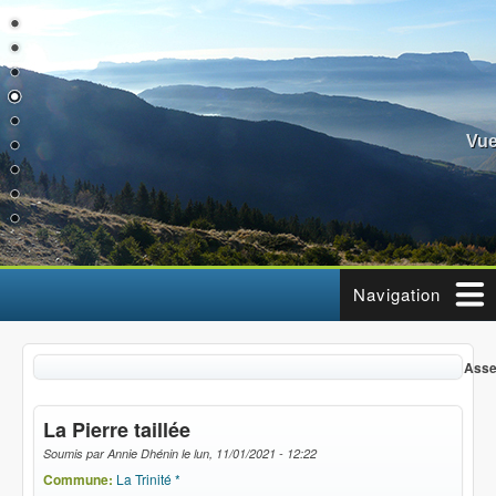
Aller au contenu principal
Vue
Navigation
Assemblée
La Pierre taillée
Soumis par
Annie Dhénin
le
lun, 11/01/2021 - 12:22
Commune:
La Trinité *