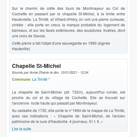
Sur le chemin de crête des tours de Montmayeur au Col de
Cochette en passant par la chapelle St-Michel, à la limite entre
Hautevielle, La Trinité, et Villard-d'Héry, on voit une pierre curieuse,
cintrée : elle porte en creux la marque probable du logement de
barreaux, et sur les faces extérieures, des sculptures, frustres, dont
une croix de Savoie.
Cette pierre a fait l'objet d'une sauvegarde en 1990 (signée
Hauteville)
Chapelle St-Michel
Soumis par
Annie Dhénin
le
dim, 10/01/2021 - 12:24
Commune:
La Trinité *
La chapelle de Saint-Michel (alt. 732m), aujourd'hui ruinée, est
proche du col et du village de Cochette. Elle se trouvait sur
l'ancienne route haute qui passait par Montmayeur.
Au cadastre de 1730, elle porte le n°1694 de la mappe de La Trinité,
avec ces indications : « Chapelle de Saint-Michel, de l'ancien
patrimoine de la cure d'Hauteville. 4 journaux, 51 t. 5. »
Lire la suite
de Chapelle St-Michel