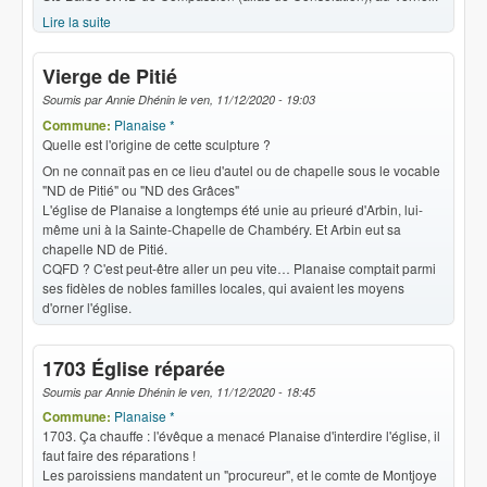
Lire la suite
de La chapelle
Vierge de Pitié
Soumis par
Annie Dhénin
le
ven, 11/12/2020 - 19:03
Commune:
Planaise *
Quelle est l'origine de cette sculpture ?
On ne connaît pas en ce lieu d'autel ou de chapelle sous le vocable
"ND de Pitié" ou "ND des Grâces"
L'église de Planaise a longtemps été unie au prieuré d'Arbin, lui-
même uni à la Sainte-Chapelle de Chambéry. Et Arbin eut sa
chapelle ND de Pitié.
CQFD ? C'est peut-être aller un peu vite… Planaise comptait parmi
ses fidèles de nobles familles locales, qui avaient les moyens
d'orner l'église.
1703 Église réparée
Soumis par
Annie Dhénin
le
ven, 11/12/2020 - 18:45
Commune:
Planaise *
1703. Ça chauffe : l'évêque a menacé Planaise d'interdire l'église, il
faut faire des réparations !
Les paroissiens mandatent un "procureur", et le comte de Montjoye