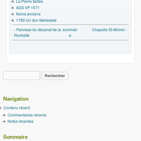
La Pierre taillée
ADS VP 1571
Noms anciens
1780 Un don Mellarède
‹ Paroisse du décanat de la
sommair
Chapelle St-Michel ›
Rochette
e
Rechercher
Formulaire de recherche
Navigation
Contenu récent
Commentaires récents
Notes récentes
Sommaire