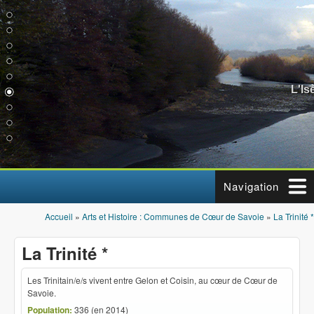
Aller au contenu principal
L'Is
Navigation
Accueil
»
Arts et Histoire : Communes de Cœur de Savoie
»
La Trinité *
Vous êtes ici
La Trinité *
Les Trinitain/e/s vivent entre Gelon et Coisin, au cœur de Cœur de
Savoie.
Population:
336 (en 2014)