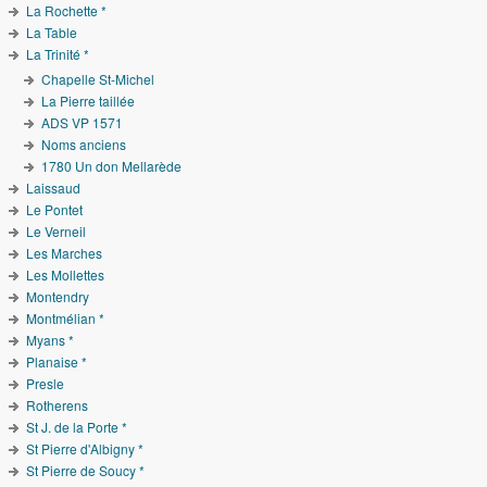
La Rochette *
La Table
La Trinité *
Chapelle St-Michel
La Pierre taillée
ADS VP 1571
Noms anciens
1780 Un don Mellarède
Laissaud
Le Pontet
Le Verneil
Les Marches
Les Mollettes
Montendry
Montmélian *
Myans *
Planaise *
Presle
Rotherens
St J. de la Porte *
St Pierre d'Albigny *
St Pierre de Soucy *