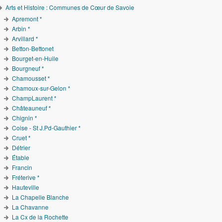
Arts et Histoire : Communes de Cœur de Savoie
Apremont *
Arbin *
Arvillard *
Betton-Bettonet
Bourget-en-Huile
Bourgneuf *
Chamousset *
Chamoux-sur-Gelon *
ChampLaurent *
Châteauneuf *
Chignin *
Coise - St J.Pd-Gauthier *
Cruet *
Détrier
Étable
Francin
Fréterive *
Hauteville
La Chapelle Blanche
La Chavanne
La Cx de la Rochette