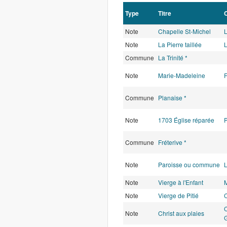
Type
Titre
Note
Chapelle St-Michel
L
Note
La Pierre taillée
L
Commune
La Trinité *
Note
Marie-Madeleine
F
Commune
Planaise *
Note
1703 Église réparée
P
Commune
Fréterive *
Note
Paroisse ou commune
L
Note
Vierge à l'Enfant
Note
Vierge de Pitié
C
C
Note
Christ aux plaies
G