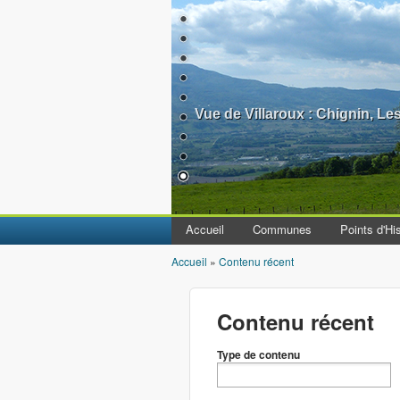
Vue de Villaroux : Chignin, L
Accueil
Communes
Points d'His
Accueil
»
Contenu récent
Vous êtes ici
Contenu récent
Type de contenu
Type de contenu