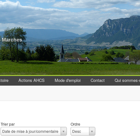
Aller au contenu principal
es Marches
toire
Actions AHCS
Mode d'emploi
Contact
Qui sommes-
Trier par
Ordre
T
O
Date de mise à jour/commentaire
Desc
r
r