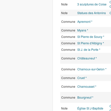
C
Note
3 sculptures de Coise
G
Note
Statues des Antonins
Commune
Apremont *
Commune
Myans *
Commune
St Pierre de Soucy *
Commune
St Pierre d'Albigny *
Commune
St J. de la Porte *
Commune
Châteauneuf *
Commune
Chamoux-sur-Gelon *
Commune
Cruet *
Commune
Chamousset *
Commune
Bourgneuf *
C
Note
Église St J-Baptiste
G