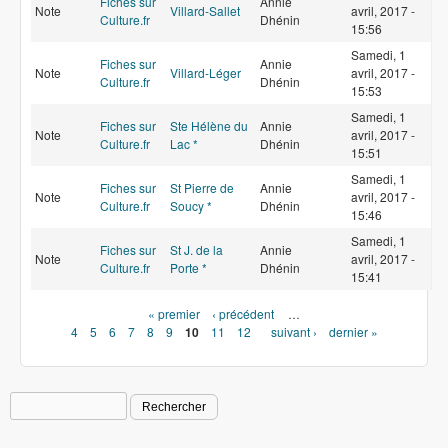
Fiches sur
Annie
Note
Villard-Sallet
avril, 2017 -
Culture.fr
Dhénin
15:56
Samedi, 1
Fiches sur
Annie
Note
Villard-Léger
avril, 2017 -
Culture.fr
Dhénin
15:53
Samedi, 1
Fiches sur
Ste Hélène du
Annie
Note
avril, 2017 -
Culture.fr
Lac *
Dhénin
15:51
Samedi, 1
Fiches sur
St Pierre de
Annie
Note
avril, 2017 -
Culture.fr
Soucy *
Dhénin
15:46
Samedi, 1
Fiches sur
St J. de la
Annie
Note
avril, 2017 -
Culture.fr
Porte *
Dhénin
15:41
Pages
« premier
‹ précédent
…
4
5
6
7
8
9
10
11
12
suivant ›
dernier »
Rechercher
Formulaire de recherche