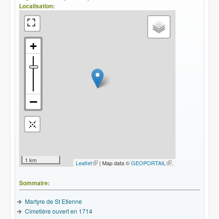
Localisation:
1 km
Leaflet
(le lien est externe)
| Map data ©
GEOPORTAIL
(le lien
.
est
externe)
Sommaire:
Martyre de St Etienne
Cimetière ouvert en 1714