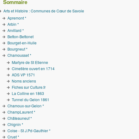
Sommaire
Arts et Histoire : Communes de Cœur de Savoie
Apremont *
Arbin *
Arvillard *
Betton-Bettonet
Bourget-en-Huile
Bourgneuf *
Chamousset *
Martyre de St Etienne
Cimetière ouvert en 1714
ADS VP 1571
Noms anciens
Fiches sur Culture.fr
La Colline en 1863
Tunnel du Gelon 1861
Chamoux-sur-Gelon *
ChampLaurent *
Châteauneuf *
Chignin *
Coise - St J.Pd-Gauthier *
Cruet *