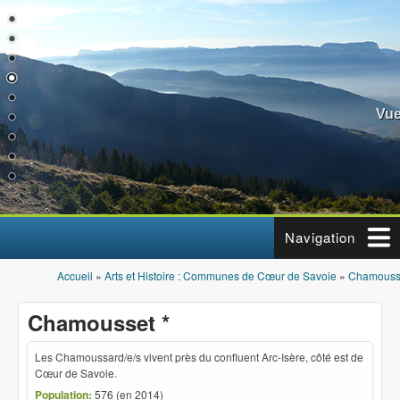
Aller au contenu principal
Vue
Navigation
Accueil
»
Arts et Histoire : Communes de Cœur de Savoie
»
Chamousse
Vous êtes ici
Chamousset *
Les Chamoussard/e/s vivent près du confluent Arc-Isère, côté est de
Cœur de Savoie.
Population:
576 (en 2014)