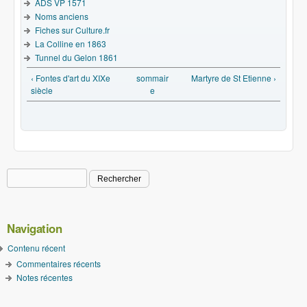
ADS VP 1571
Noms anciens
Fiches sur Culture.fr
La Colline en 1863
Tunnel du Gelon 1861
‹ Fontes d'art du XIXe
sommair
Martyre de St Etienne ›
siècle
e
Rechercher
Formulaire de recherche
Navigation
Contenu récent
Commentaires récents
Notes récentes