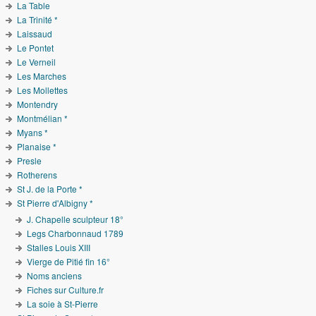
La Table
La Trinité *
Laissaud
Le Pontet
Le Verneil
Les Marches
Les Mollettes
Montendry
Montmélian *
Myans *
Planaise *
Presle
Rotherens
St J. de la Porte *
St Pierre d'Albigny *
J. Chapelle sculpteur 18°
Legs Charbonnaud 1789
Stalles Louis XIII
Vierge de Pitié fin 16°
Noms anciens
Fiches sur Culture.fr
La soie à St-Pierre