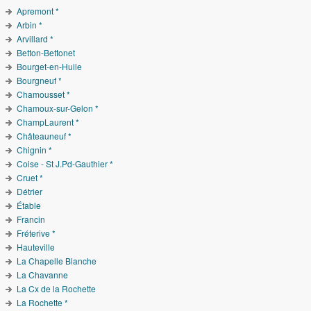
Apremont *
Arbin *
Arvillard *
Betton-Bettonet
Bourget-en-Huile
Bourgneuf *
Chamousset *
Chamoux-sur-Gelon *
ChampLaurent *
Châteauneuf *
Chignin *
Coise - St J.Pd-Gauthier *
Cruet *
Détrier
Étable
Francin
Fréterive *
Hauteville
La Chapelle Blanche
La Chavanne
La Cx de la Rochette
La Rochette *