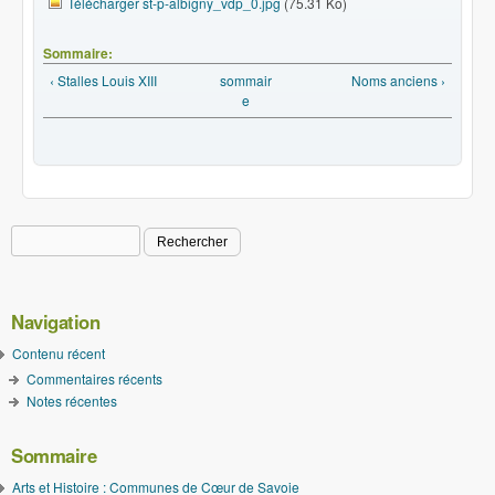
Télécharger st-p-albigny_vdp_0.jpg
(75.31 Ko)
Sommaire:
‹ Stalles Louis XIII
sommair
Noms anciens ›
e
Rechercher
Formulaire de recherche
Navigation
Contenu récent
Commentaires récents
Notes récentes
Sommaire
Arts et Histoire : Communes de Cœur de Savoie