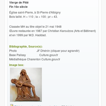
Vierge de Pitié
Fin 16e siècle
Église saint-Pierre, à St-Pierre d'Albigny
Bois taillé. H = 110 ; la = 100 ; pr = 43.
Classée MH au titre objet le 21 mai 1948
Œuvre restaurée en 1987 par Christian Karoutzos (Arts et Bâtiment)
et en 1999 par W.D. Haddad.
Bibliographie, Source(s):
Photo JF Dhénin (cliquer pour agrandir)
Base Palissy Culture.gouv.fr
Médiathèque Charenton Culture.gouv.fr
Image box: