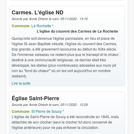
Carmes. L'église ND
Soumis par
Annie Dhénin
le
sam, 05/11/2022 - 13:16
Commune:
La Rochette *
L'église du couvent des Carmes de La Rochette
Quoiqu'elle soit devenue l'église paroissiale, en lieu et place de
l'église St-Jean-Baptiste vétuste, l'église du couvent des Carmes,
trop grande, a été gravement raccourcie au début du XIXe siècle.
De l'immense vaisseau ne restent plus que le transept et le chœur :
destiné à une communauté religieuse, ce dernier était très
développé, les stalles (plus nombreuses) adossées aux murs (et
non au "fond du chœur'" où on les voit aujourd'hui en nombre
restreint).
Lire la suite
de Carmes. L'église ND
Église Saint-Pierre
Soumis par
Annie Dhénin
le
sam, 05/11/2022 - 12:29
Commune:
St Pierre de Soucy *
L'église de Saint-Pierre de Soucy a été reconstruite en
1845
, mais
détachée de son clocher (seul le clocher fut donc conservé de
l'église antérieure) pour ne pas entraver la circulation.