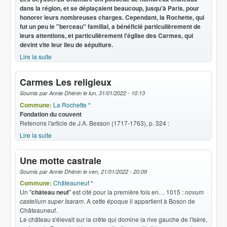
dans la région, et se déplaçaient beaucoup, jusqu'à Paris, pour
honorer leurs nombreuses charges. Cependant, la Rochette, qui
fut un peu le "berceau" familial, a bénéficié particulièrement de
leurs attentions, et particulièrement l'église des Carmes, qui
devint vite leur lieu de sépulture.
Lire la suite
de Carmes Dons des Seyssel
Carmes Les religieux
Soumis par
Annie Dhénin
le
lun, 31/01/2022 - 10:13
Commune:
La Rochette *
Fondation du couvent
Retenons l'article de J.A. Besson (1717-1763), p. 324 :
Lire la suite
de Carmes Les religieux
Une motte castrale
Soumis par
Annie Dhénin
le
ven, 21/01/2022 - 20:09
Commune:
Châteauneuf *
Un "
château neuf
" est cité pour la première fois en… 1015 :
novum
castellum super Isaram
. A cette époque il appartient à Boson de
Châteauneuf.
Le château s'élevait sur la crête qui domine la rive gauche de l'Isère,