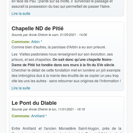
en face de Pau : planté sur sa motte, il surveillait le passage et
assurait la possession du bac qui permettait de passer l'Isère.
Lire la suite
de Une motte castrale
Chapelle ND de Pitié
Soumis par
Annie Dhénin
le
sam, 01/05/2021 - 14:06
Commune:
Arbin *
Comme bien d'autres, la paroisse d'Arbin a eu son prieuré.
Les Visites pastorales nous renseignent sur son évolution, ses
prieurs, et ses chapelles.
On sait donc qu'une chapelle Notre-
Dame de Pitié fut fondée dans ses murs à la fin du XVe siècle
.
Chercher le détail de cette fondation met en lumière un joli exemple
des imbroglios dus à la manie des érudits de se copier un peu trop
vite les uns les autres - sans retourner aux origines de l'information !
Lire la suite
de Chapelle ND de Pitié
Le Pont du Diable
Soumis par
Annie Dhénin
le
lun, 11/01/2021 - 16:16
Commune:
Arvillard *
Entre Arvillard et l'ancien Monastère Saint-Hugon, près de la