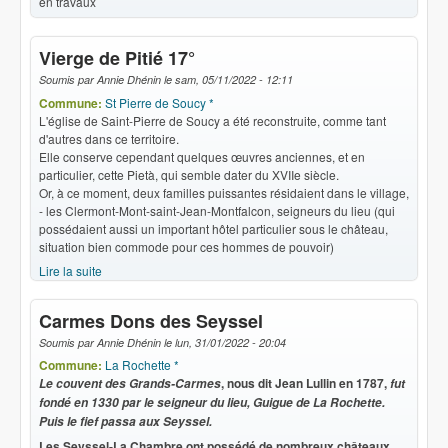
en travaux
Vierge de Pitié 17°
Soumis par
Annie Dhénin
le
sam, 05/11/2022 - 12:11
Commune:
St Pierre de Soucy *
L'église de Saint-Pierre de Soucy a été reconstruite, comme tant
d'autres dans ce territoire.
Elle conserve cependant quelques œuvres anciennes, et en
particulier, cette Pietà, qui semble dater du XVIIe siècle.
Or, à ce moment, deux familles puissantes résidaient dans le village,
- les Clermont-Mont-saint-Jean-Montfalcon, seigneurs du lieu (qui
possédaient aussi un important hôtel particulier sous le château,
situation bien commode pour ces hommes de pouvoir)
Lire la suite
de Vierge de Pitié 17°
Carmes Dons des Seyssel
Soumis par
Annie Dhénin
le
lun, 31/01/2022 - 20:04
Commune:
La Rochette *
, nous dit Jean Lullin en 1787,
Le couvent des Grands-Carmes
fut
fondé en 1330 par le seigneur du lieu, Guigue de La Rochette.
Puis le fief passa aux Seyssel.
Les Seyssel-La Chambre ont possédé de nombreux châteaux