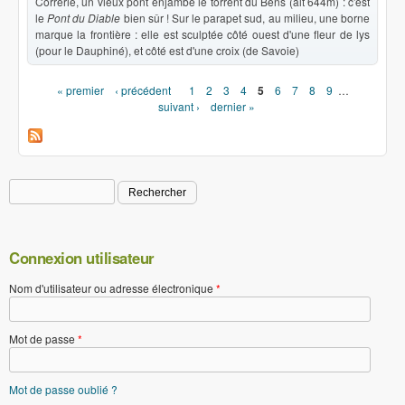
Correrie, un vieux pont enjambe le torrent du Bens (alt 644m) : c'est
le
Pont du Diable
bien sûr ! Sur le parapet sud, au milieu, une borne
marque la frontière : elle est sculptée côté ouest d'une fleur de lys
(pour le Dauphiné), et côté est d'une croix (de Savoie)
« premier
‹ précédent
1
2
3
4
5
6
7
8
9
…
Pages
suivant ›
dernier »
Rechercher
Formulaire de recherche
Connexion utilisateur
Nom d'utilisateur ou adresse électronique
*
Mot de passe
*
Mot de passe oublié ?