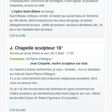
Champlaurent, commune de montagne, a son église, et plusieurs
chapelles, encore en état :
-
L'église Saint-Blaise
au bourg
Saint Blaise, évêque, ermite et martyr qui aurait vécu en Arménie
au IVe siècle, était invoqué pour les maux de gorge, et autres
désagréments bucaux : arête de poisson, douleurs dentaires, etc ; et
pour les maladies des animaux.
Lire la suite
de Sanctuaires
J. Chapelle sculpteur 18°
Soumis par
Annie Dhénin
le
sam, 05/11/2022 - 17:39
Commune:
St Pierre d'Albigny *
Jean Chapelle, maître sculpteur sur bois
Au hasard d’autres recherches, je suis « tombée » sur un sculpteur
sur bois de Saint-Pierre d’Albigny.
Il y a sur notre territoire tant d’œuvres religieuses sculptées, dont
nous ne savons rien…
Or, je n’ai rien trouvé dans les Archives en ligne concernant ce
maître-sculpteur, qui semblait pourtant avoir pignon sur rue ; même
les érudits Dufour et Rabut l’ignorent. En pourtant…
Lire la suite
de J. Chapelle sculpteur 18°