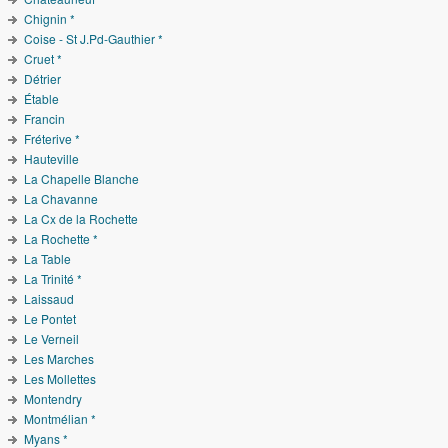
Chignin *
Coise - St J.Pd-Gauthier *
Cruet *
Détrier
Étable
Francin
Fréterive *
Hauteville
La Chapelle Blanche
La Chavanne
La Cx de la Rochette
La Rochette *
La Table
La Trinité *
Laissaud
Le Pontet
Le Verneil
Les Marches
Les Mollettes
Montendry
Montmélian *
Myans *