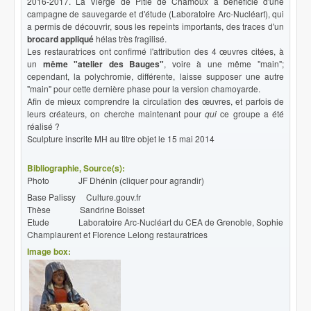
2016-2017. La Vierge de Pitié de Chamoux a bénéficié d'une
campagne de sauvegarde et d'étude (Laboratoire Arc-Nucléart), qui
a permis de découvrir, sous les repeints importants, des traces d'un
brocard appliqué
hélas très fragilisé.
Les restauratrices ont confirmé l'attribution des 4 œuvres citées, à
un
même "atelier des Bauges"
, voire à une même "main";
cependant, la polychromie, différente, laisse supposer une autre
"main" pour cette dernière phase pour la version chamoyarde.
Afin de mieux comprendre la circulation des œuvres, et parfois de
leurs créateurs, on cherche maintenant pour
qui
ce groupe a été
réalisé ?
Sculpture inscrite MH au titre objet le 15 mai 2014
Bibliographie, Source(s):
Photo JF Dhénin (cliquer pour agrandir)
Base Palissy Culture.gouv.fr
Thèse Sandrine Boisset
Etude Laboratoire Arc-Nucléart du CEA de Grenoble, Sophie
Champlaurent et Florence Lelong restauratrices
Image box: