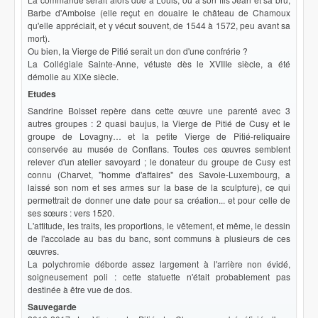
Barbe d'Amboise (elle reçut en douaire le château de Chamoux
qu'elle appréciait, et y vécut souvent, de 1544 à 1572, peu avant sa
mort).
Ou bien, la Vierge de Pitié serait un don d'une confrérie ?
La Collégiale Sainte-Anne, vétuste dès le XVIIIe siècle, a été
démolie au XIXe siècle.
Etudes
Sandrine Boisset repère dans cette œuvre une parenté avec 3
autres groupes : 2 quasi baujus, la Vierge de Pitié de Cusy et le
groupe de Lovagny… et la petite Vierge de Pitié-reliquaire
conservée au musée de Conflans. Toutes ces œuvres semblent
relever d'un atelier savoyard ; le donateur du groupe de Cusy est
connu (Charvet, "homme d'affaires" des Savoie-Luxembourg, a
laissé son nom et ses armes sur la base de la sculpture), ce qui
permettrait de donner une date pour sa création... et pour celle de
ses sœurs : vers 1520.
L'attitude, les traits, les proportions, le vêtement, et même, le dessin
de l'accolade au bas du banc, sont communs à plusieurs de ces
œuvres.
La polychromie déborde assez largement à l'arrière non évidé,
soigneusement poli : cette statuette n'était probablement pas
destinée à être vue de dos.
Sauvegarde