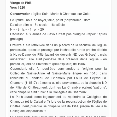
Vierge de Pitié
Vers 1520
Conservation
: église Saint-Martin à Chamoux-sur-Gelon
Sculpture : bois de noyer, taillé, peint (polychrome), doré.
Datation : limite 15e siècle - 16e siècle
H = 49 ; la = 41 ; pr = 20
L'écusson aux armes de Savoie n'est pas d'origine (repeint après
grattage)
L'œuvre a été retrouvée dans un placard de la sacristie de l'église
paroissiale, après un passage par la chapelle rurale proche dédiée
à Notre-Dame de Pitié (avant de devenir ND des Grâces) ; mais
auparavant, elle était peut-être déjà présente dans l'église - en
particulier, lors de l'Inventaire (peu explicite) de 1906.
Cependant, elle fut peut-être commandée à l'origine pour la
Collégiale Sainte-Anne et Sainte-Marie érigée en 1515 dans
l'enceinte du château de Chamoux par Louis de Seyssel-La
Chambre († 1517) ; à moins qu'elle provienne… de la chapelle ND
de Pitié de Châteauneuf, dont les La Chambre étaient "patrons":
cette chapelle était "unie" à la Collégiale de Chamoux.
La Pietà aurait donc logiquement pu rejoindre la Collégiale de
Chamoux (et le Calvaire ?) lors de la reconstruction de l'église de
Châteauneuf, puisque sa chapelle ND de Pitié, jusque là liée à la
Collégiale, disparaissait?
La commande serait alors due à Louis, ou à son fils Jean et sa bru,