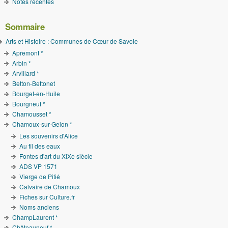
Notes récentes
Sommaire
Arts et Histoire : Communes de Cœur de Savoie
Apremont *
Arbin *
Arvillard *
Betton-Bettonet
Bourget-en-Huile
Bourgneuf *
Chamousset *
Chamoux-sur-Gelon *
Les souvenirs d'Alice
Au fil des eaux
Fontes d'art du XIXe siècle
ADS VP 1571
Vierge de Pitié
Calvaire de Chamoux
Fiches sur Culture.fr
Noms anciens
ChampLaurent *
Châteauneuf *