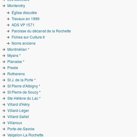
Montendry
Église discutée
Travaux en 1999
ADS VP 1571
Paroisse du décanat de la Rochette
Fiches sur Culture.fr
Noms anciens
Montmélian *
Myans *
Planaise *
Presle
Rotherens
St J. de la Porte *
St Pierre d'Albigny *
St Pierre de Soucy *
Ste Hélène du Lac *
Villard d'Héry
Villard-Léger
Villard-Sallet
Villaroux
Porte-de-Savoie
Valgelon-La Rochette