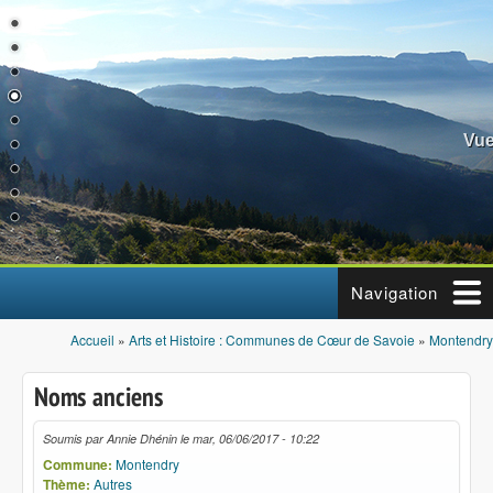
Aller au contenu principal
Vue
Navigation
Accueil
»
Arts et Histoire : Communes de Cœur de Savoie
»
Montendry
Vous êtes ici
Noms anciens
Soumis par
Annie Dhénin
le
mar, 06/06/2017 - 10:22
Commune:
Montendry
Thème:
Autres