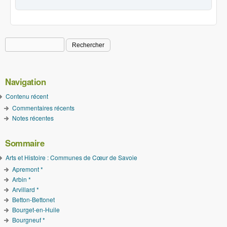
Rechercher
Formulaire de recherche
Navigation
Contenu récent
Commentaires récents
Notes récentes
Sommaire
Arts et Histoire : Communes de Cœur de Savoie
Apremont *
Arbin *
Arvillard *
Betton-Bettonet
Bourget-en-Huile
Bourgneuf *