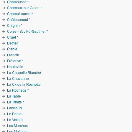
Chamousset *
Chamoux-sur-Gelon *
ChampLaurent *
Châteauneuf *
Chignin *
Coise - St J.Pd-Gauthier *
Cruet *
Détrier
Étable
Francin
Fréterive *
Hauteville
La Chapelle Blanche
La Chavanne
La Cx de la Rochette
La Rochette *
La Table
La Trinité *
Laissaud
Le Pontet
Le Verneil
Les Marches
Les Mollettes