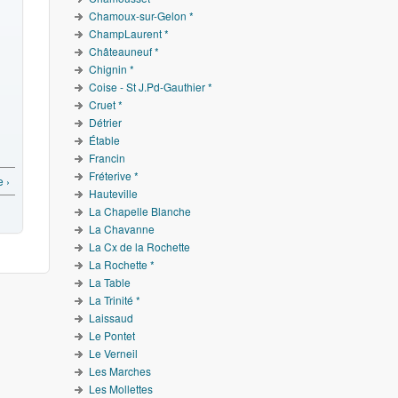
Chamoux-sur-Gelon *
ChampLaurent *
Châteauneuf *
Chignin *
Coise - St J.Pd-Gauthier *
Cruet *
Détrier
Étable
Francin
Fréterive *
 ›
Hauteville
La Chapelle Blanche
La Chavanne
La Cx de la Rochette
La Rochette *
La Table
La Trinité *
Laissaud
Le Pontet
Le Verneil
Les Marches
Les Mollettes