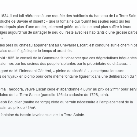
1834, il est fait référence à une requête des habitants du hameau de La Terre Sain
 duché de Savoie et disent :
« que la fontaine qui fournit les seules eaux qui les
st depuis plus d’une année, tellement gâtée, qu’elle ne peut plus suffire à leurs
ligés aujourd’hui de partager le peu qui reste avec les habitants d’une grosse parti
 »
 les prés du château appartenant au Chevalier Escart, est conduite sur le chemin p
ise qualité, gâtés par le temps et arrachés.
ût 1835, le conseil de la Commune fait observer que ces dégradations fréquentes
asionnés par les racines des peupliers plantés par le propriétaire du château….
egard de M. l’Intendant Général, « pleine de sincérité », des réparations sont
 de tuyaux en plomb pour cette même fontaine figurent dans une délibération du 
 Théodora, veuve Escart cède et abandonne 4,68m² au prix de 2fr/m² pour servi
taine de La Terre Sainte (parcelle 126 du cadastre de 1728, joint).
ph Bouclier (maître de forge) cède du terrain nécessaire à l’emplacement de la
sin au prix de 4fr/m².
fontaine du bassin-lavoir actuel de La Terre Sainte.