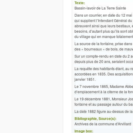
Texte:
Bassin-lavoir de La Terre Sainte
Dans un courrier, en date du 12 mai 
qui supplient l’Intendant Général du
abreuvent ainsi que leurs bestiaux, e
besoins, d’autant plus qu’ils sont ob
du village qui en manque totalement
La source de la fontaine, prise dans
des « bourneaux « de bois, de mauva
Sur un compte-rendu en date du 2 ao
depuis plus de 20 ans, seraient occ
La requête des habitants étant, au r
accordées en 1835. Des acquisitions
janvier 1851.
Le 7 novembre 1865, Madame Abbema
d’emplacement à la citerne de la fon
Le 19 décembre 1881, Monsieur Jose
fontaine et au passage autour du bas
La date 1882 figure au-dessus de la 
Bibliographie, Source(s):
Archives de la commune d'Arvillard
Image box: