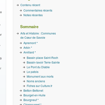
Contenu récent
Commentaires récents
te
Notes récentes
e
Sommaire
Arts et Histoire : Communes
ar
de Cœur de Savoie
Apremont *
,
Arbin *
Arvillard *
Bassin place Saint-Roch
19
Bassin-lavoir Terre-Sainte
Le Pont du Diable
r
Le patois
Monument aux morts
Noms anciens
Fiches sur Culture.fr
Betton-Bettonet
Bourget-en-Huile
Bourgneuf *
Chamousset *