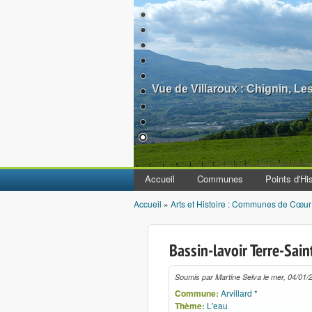
Vue de Villaroux : Chignin, L
Accueil
Communes
Points d'His
Accueil
»
Arts et Histoire : Communes de Cœur
Vous êtes ici
Bassin-lavoir Terre-Sain
Soumis par
Martine Selva
le
mer, 04/01/
Commune:
Arvillard *
Thème:
L'eau