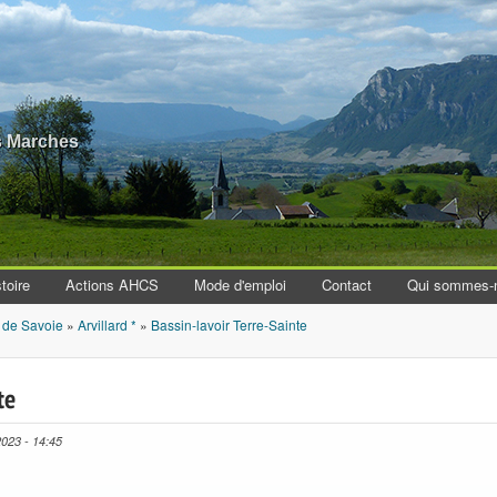
Aller au contenu principal
es Marches
toire
Actions AHCS
Mode d'emploi
Contact
Qui sommes-
 de Savoie
»
Arvillard *
»
Bassin-lavoir Terre-Sainte
te
2023 - 14:45