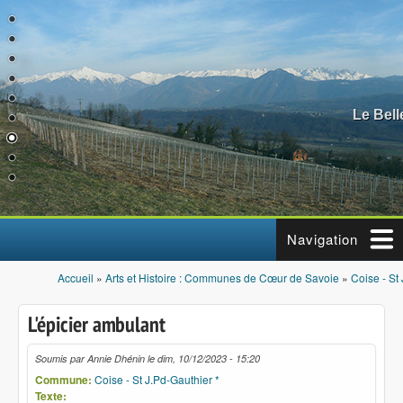
Aller au contenu principal
Le Bel
Navigation
Accueil
»
Arts et Histoire : Communes de Cœur de Savoie
»
Coise - St
Vous êtes ici
L'épicier ambulant
Soumis par
Annie Dhénin
le
dim, 10/12/2023 - 15:20
Commune:
Coise - St J.Pd-Gauthier *
Texte: