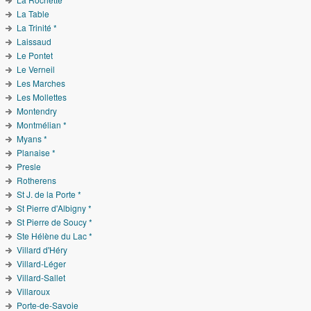
La Table
La Trinité *
Laissaud
Le Pontet
Le Verneil
Les Marches
Les Mollettes
Montendry
Montmélian *
Myans *
Planaise *
Presle
Rotherens
St J. de la Porte *
St Pierre d'Albigny *
St Pierre de Soucy *
Ste Hélène du Lac *
Villard d'Héry
Villard-Léger
Villard-Sallet
Villaroux
Porte-de-Savoie