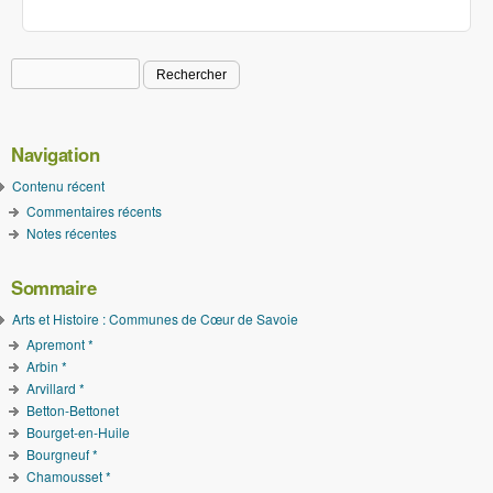
Rechercher
Formulaire de recherche
Navigation
Contenu récent
Commentaires récents
Notes récentes
Sommaire
Arts et Histoire : Communes de Cœur de Savoie
Apremont *
Arbin *
Arvillard *
Betton-Bettonet
Bourget-en-Huile
Bourgneuf *
Chamousset *