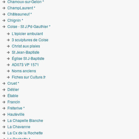
Chamoux-sur-Gelon *
ChampLaurent *
Châteauneuf *
Chignin *
Coise - St J.Pd-Gauthier *
L'épicier ambulant
3 sculptures de Coise
Christ aux plaies
St Jean-Baptiste
Église St J-Baptiste
AD073 VP 1571
Noms anciens
Fiches sur Culture.fr
Cruet *
Détrier
Étable
Francin
Fréterive *
Hauteville
La Chapelle Blanche
La Chavanne
La Cx de la Rochette
La Rochette *