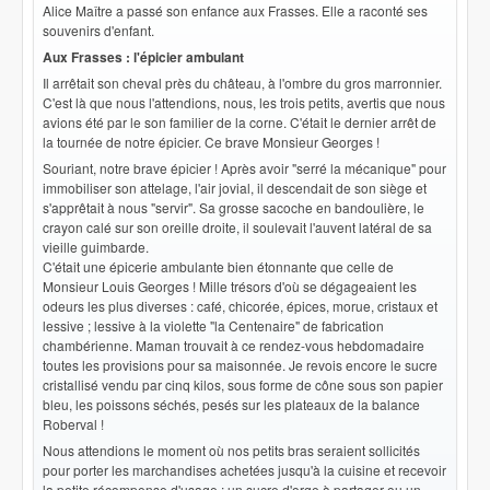
Alice Maître a passé son enfance aux Frasses. Elle a raconté ses
souvenirs d'enfant.
Aux Frasses : l'épicier ambulant
Il arrêtait son cheval près du château, à l'ombre du gros marronnier.
C'est là que nous l'attendions, nous, les trois petits, avertis que nous
avions été par le son familier de la corne. C'était le dernier arrêt de
la tournée de notre épicier. Ce brave Monsieur Georges !
Souriant, notre brave épicier ! Après avoir "serré la mécanique" pour
immobiliser son attelage, l'air jovial, il descendait de son siège et
s'apprêtait à nous "servir". Sa grosse sacoche en bandoulière, le
crayon calé sur son oreille droite, il soulevait l'auvent latéral de sa
vieille guimbarde.
C'était une épicerie ambulante bien étonnante que celle de
Monsieur Louis Georges ! Mille trésors d'où se dégageaient les
odeurs les plus diverses : café, chicorée, épices, morue, cristaux et
lessive ; lessive à la violette "la Centenaire" de fabrication
chambérienne. Maman trouvait à ce rendez-vous hebdomadaire
toutes les provisions pour sa maisonnée. Je revois encore le sucre
cristallisé vendu par cinq kilos, sous forme de cône sous son papier
bleu, les poissons séchés, pesés sur les plateaux de la balance
Roberval !
Nous attendions le moment où nos petits bras seraient sollicités
pour porter les marchandises achetées jusqu'à la cuisine et recevoir
la petite récompense d'usage : un sucre d'orge à partager ou un