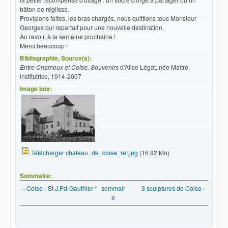
bâton de réglisse.
Provisions faites, les bras chargés, nous quittions tous Monsieur
Georges qui repartait pour une nouvelle destination.
Au revoir, à la semaine prochaine !
Merci beaucoup !
Bibliographie, Source(s):
Entre Chamoux et Coise, Souvenirs
d'Alice Légat, née Maître,
institutrice, 1914-2007
Image box:
Télécharger chateau_de_coise_ret.jpg
(16.92 Mo)
Sommaire:
‹ Coise - St J.Pd-Gauthier *
sommair
3 sculptures de Coise ›
e