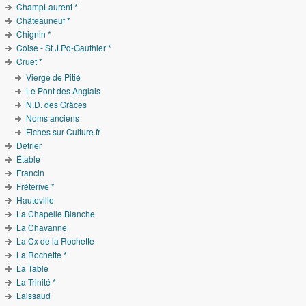
ChampLaurent *
Châteauneuf *
Chignin *
Coise - St J.Pd-Gauthier *
Cruet *
Vierge de Pitié
Le Pont des Anglais
N.D. des Grâces
Noms anciens
Fiches sur Culture.fr
Détrier
Étable
Francin
Fréterive *
Hauteville
La Chapelle Blanche
La Chavanne
La Cx de la Rochette
La Rochette *
La Table
La Trinité *
Laissaud