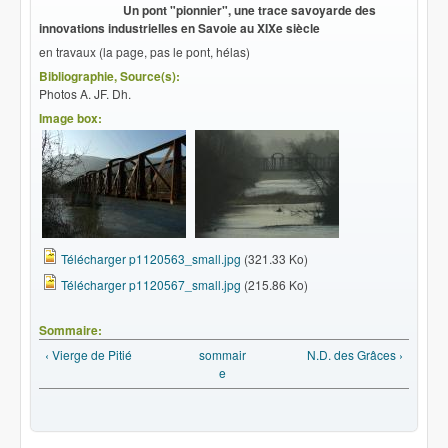
Un pont "pionnier", une trace savoyarde des
innovations industrielles en Savoie au XIXe siècle
en travaux (la page, pas le pont, hélas)
Bibliographie, Source(s):
Photos A. JF. Dh.
Image box:
Télécharger p1120563_small.jpg
(321.33 Ko)
Télécharger p1120567_small.jpg
(215.86 Ko)
Sommaire:
‹ Vierge de Pitié
sommair
N.D. des Grâces ›
e