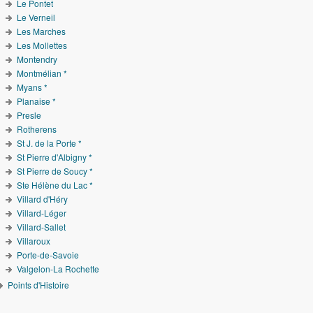
Le Pontet
Le Verneil
Les Marches
Les Mollettes
Montendry
Montmélian *
Myans *
Planaise *
Presle
Rotherens
St J. de la Porte *
St Pierre d'Albigny *
St Pierre de Soucy *
Ste Hélène du Lac *
Villard d'Héry
Villard-Léger
Villard-Sallet
Villaroux
Porte-de-Savoie
Valgelon-La Rochette
Points d'Histoire