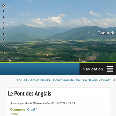
Aller au contenu principal
Coeur de
Navigation
Accueil
»
Arts et Histoire : Communes de Cœur de Savoie
»
Cruet *
»
L
Vous êtes ici
Le Pont des Anglais
Soumis par
Annie Dhénin
le
dim, 06/11/2022 - 09:33
Commune:
Cruet *
Texte: