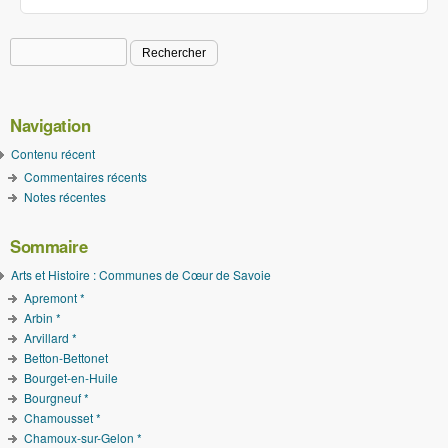
Rechercher
Formulaire de recherche
Navigation
Contenu récent
Commentaires récents
Notes récentes
Sommaire
Arts et Histoire : Communes de Cœur de Savoie
Apremont *
Arbin *
Arvillard *
Betton-Bettonet
Bourget-en-Huile
Bourgneuf *
Chamousset *
Chamoux-sur-Gelon *