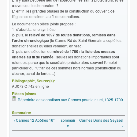
œuvres qui les honoraient ?
Et enfin, les grandes phases de la construction du couvent, de
l'église se dessinent au fil des donations.
Le document en pièce jointe propose :
1- d'abord… une synthèse
2- puis, le
relevé de 1697 de toutes donations, remises dans
l'ordre chronologique
(le Carme Rd de Saint-Germain a copié les
donations telles qu'elles venaient, en vrac)
3- puis une sélection du
relevé de 1700 :
la liste des messes
offertes au fil de l'année
: seules les donations importantes sont
retenues, parce que le secrétaire précise alors souvent l'emploi
particulier qui fut fait de ces sommes hors normes (construction du
clocher, achat de terres…)
Bibliographie, Source(s):
AD073 C 742 en ligne
Pièces jointes:
Répertoire des donations aux Carmes pour le rituel, 1325-1700
Sommaire:
‹ Carmes 12 Apôtres 16°
sommair
Carmes Dons des Seyssel
e
›