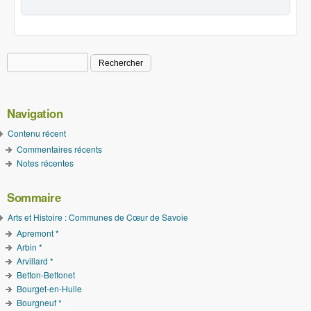
Rechercher
Formulaire de recherche
Navigation
Contenu récent
Commentaires récents
Notes récentes
Sommaire
Arts et Histoire : Communes de Cœur de Savoie
Apremont *
Arbin *
Arvillard *
Betton-Bettonet
Bourget-en-Huile
Bourgneuf *