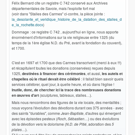
Félix Bernard cite un registre C 742 conservé aux Archives
départementales de Savoie, mais l'exploite fort mal
(voir dans "Stalles des Carmes" ci-contre, la pièce jointe :
la_desolante_et_veridique_histoire_de_la_datation_des_stalles_d
e_la_rochette.docx
)
Dommage : ce registre C 742 , aujourd'hui en ligne, nous apporte
énormément d'informations sur la vie religieuse entre 1325 (du
temps de la 1ère église N.D. du Pré, avant la fondation du couvent),
et 1700.
C'est en 1697 et 1700 que des Carmes transcrivent (merci à eux !!!)
et récapitulent toutes les donations (conservées) reçues depuis
1325,
destinées à financer des cérémonies
, et aussi,
l
es autels et
chapelles où le rituel devait être célébré
: il fallait bien savoir quels
services célébrer, quel jour, à quelle heure, et où dans l'église !
Inutile, donc, de chercher ici la trace des nombreuses donations
en œuvres d'art
(sculptures, tableaux, stalles…).
Mais nous rencontrons des figures de la vie locale, des mentalités ;
nous voyons l'évolution des dévotions durant ces 375 années - avec
des saints "durables", comme
Jean-Baptiste
, d'autres qui émergent
avec les épisodes pesteux (
Roch
,
Sébastien
…) ou des évolutions
de la dévotion vers le dolorisme (
N.D. de Pitié
, adoration des
5
plaies
…).
Et il y aura peut-être lieu de rapprocher les saints protecteurs, et les