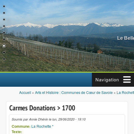
Aller au contenu principal
Le Bel
Navigation
Accueil
»
Arts et Histoire : Communes de Cœur de Savoie
»
La Rochett
Vous êtes ici
Carmes Donations > 1700
Soumis par
Annie Dhénin
le
lun, 29/06/2020 - 19:10
Commune:
La Rochette *
Texte: