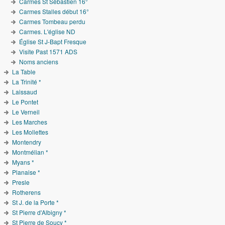
Carmes St Sébastien 16°
Carmes Stalles début 16°
Carmes Tombeau perdu
Carmes. L'église ND
Église St J-Bapt Fresque
Visite Past 1571 ADS
Noms anciens
La Table
La Trinité *
Laissaud
Le Pontet
Le Verneil
Les Marches
Les Mollettes
Montendry
Montmélian *
Myans *
Planaise *
Presle
Rotherens
St J. de la Porte *
St Pierre d'Albigny *
St Pierre de Soucy *