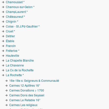
Chamousset *
Chamoux-sur-Gelon *
ChampLaurent *
Châteauneuf *
Chignin *
Coise - St J.Pd-Gauthier *
Cruet *
Détrier
Étable
Francin
Fréterive *
Hauteville
La Chapelle Blanche
La Chavanne
La Cx de la Rochette
La Rochette *
16e-18e s: Seigneurs & Communauté
Carmes 12 Apôtres 16°
Carmes Donations > 1700
Carmes Dons des Seyssel
Carmes Le Retable 16°
Carmes Les religieux