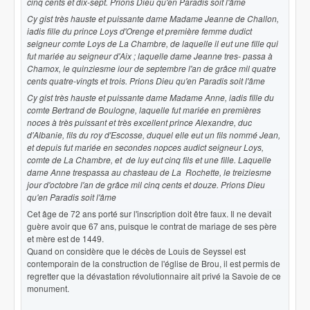
cinq cents et dix-sept. Prions Dieu qu'en Paradis soit l'âme
Cy gist très hauste et puissante dame Madame Jeanne de Challon,
iadis fille du prince Loys d'Orenge et première femme dudict
seigneur comte Loys de La Chambre, de laquelle il eut une fille qui
fut mariée au seigneur d'Aix ; laquelle dame Jeanne tres- passa à
Chamox, le quinziesme iour de septembre l'an de grâce mil quatre
cents quatre-vingts et trois. Prions Dieu qu'en Paradis soit l'âme
Cy gist très hauste et puissante dame Madame Anne, iadis fille du
comte Bertrand de Boulogne, laquelle fut mariée en premières
noces à très puissant et très excellent prince Alexandre, duc
d'Albanie, fils du roy d'Escosse, duquel elle eut un fils nommé Jean,
et depuis fut mariée en secondes nopces audict seigneur Loys,
comte de La Chambre, et de luy eut cinq fils et une fille. Laquelle
dame Anne trespassa au chasteau de La Rochette, le treiziesme
jour d'octobre l'an de grâce mil cinq cents et douze. Prions Dieu
qu'en Paradis soit l'âme
Cet âge de 72 ans porté sur l'inscription doit être faux. Il ne devait
guère avoir que 67 ans, puisque le contrat de mariage de ses père
et mère est de 1449.
Quand on considère que le décès de Louis de Seyssel est
contemporain de la construction de l'église de Brou, il est permis de
regretter que la dévastation révolutionnaire ait privé la Savoie de ce
monument.