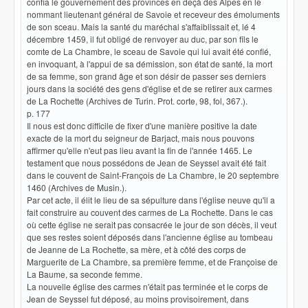
confia le gouvernement des provinces en deçà des Alpes en le
nommant lieutenant général de Savoie et receveur des émoluments
de son sceau. Mais la santé du maréchal s'affaiblissait et, lé 4
décembre 1459, il fut obligé de renvoyer au duc, par son fils le
comte de La Chambre, le sceau de Savoie qui lui avait été confié,
en invoquant, à l'appui de sa démission, son état de santé, la mort
de sa femme, son grand âge et son désir de passer ses derniers
jours dans la société des gens d'église et de se retirer aux carmes
de La Rochette (Archives de Turin. Prot. corte, 98, fol, 367.).
p. 177
Il nous est donc difficile de fixer d'une manière positive la date
exacte de la mort du seigneur de Barjact, mais nous pouvons
affirmer qu'elle n'eut pas lieu avant la fin de l'année 1465. Le
testament que nous possédons de Jean de Seyssel avait été fait
dans le couvent de Saint-François de La Chambre, le 20 septembre
1460 (Archives de Musin.).
Par cet acte, il élit le lieu de sa sépulture dans l'église neuve qu'il a
fait construire au couvent des carmes de La Rochette. Dans le cas
où cette église ne serait pas consacrée le jour de son décès, il veut
que ses restes soient déposés dans l'ancienne église au tombeau
de Jeanne de La Rochette, sa mère, et à côté des corps de
Marguerite de La Chambre, sa première femme, et de Françoise de
La Baume, sa seconde femme.
La nouvelle église des carmes n'était pas terminée et le corps de
Jean de Seyssel fut déposé, au moins provisoirement, dans