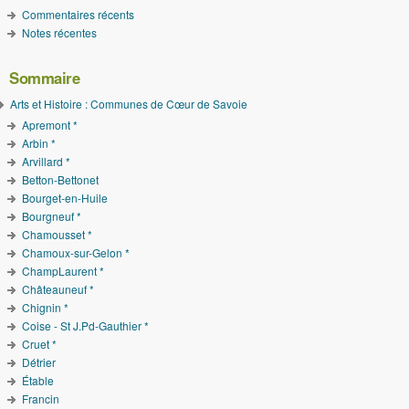
Commentaires récents
Notes récentes
Sommaire
Arts et Histoire : Communes de Cœur de Savoie
Apremont *
Arbin *
Arvillard *
Betton-Bettonet
Bourget-en-Huile
Bourgneuf *
Chamousset *
Chamoux-sur-Gelon *
ChampLaurent *
Châteauneuf *
Chignin *
Coise - St J.Pd-Gauthier *
Cruet *
Détrier
Étable
Francin