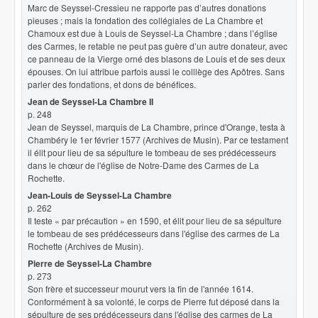
Marc de Seyssel-Cressieu ne rapporte pas d’autres donations
pieuses ; mais la fondation des collégiales de La Chambre et
Chamoux est due à Louis de Seyssel-La Chambre ; dans l’église
des Carmes, le retable ne peut pas guère d’un autre donateur, avec
ce panneau de la Vierge orné des blasons de Louis et de ses deux
épouses. On lui attribue parfois aussi le colllège des Apôtres. Sans
parler des fondations, et dons de bénéfices.
Jean de Seyssel-La Chambre II
p. 248
Jean de Seyssel, marquis de La Chambre, prince d'Orange, testa à
Chambéry le 1er février 1577 (Archives de Musin). Par ce testament
il élit pour lieu de sa sépulture le tombeau de ses prédécesseurs
dans le chœur de l'église de Notre-Dame des Carmes de La
Rochette.
Jean-Louis de Seyssel-La Chambre
p. 262
Il teste « par précaution » en 1590, et élit pour lieu de sa sépulture
le tombeau de ses prédécesseurs dans l'église des carmes de La
Rochette (Archives de Musin).
Pierre de Seyssel-La Chambre
p. 273
Son frère et successeur mourut vers la fin de l'année 1614.
Conformément à sa volonté, le corps de Pierre fut déposé dans la
sépulture de ses prédécesseurs dans l'église des carmes de La