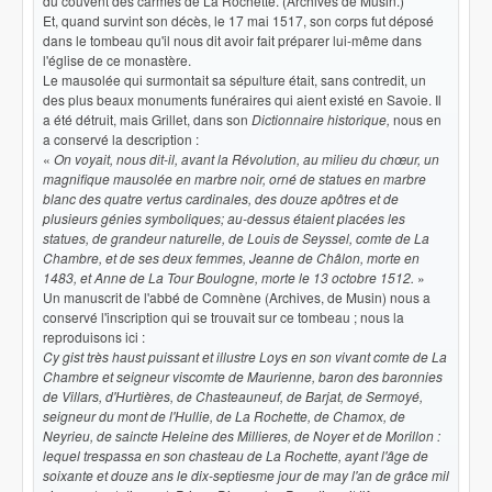
du couvent des carmes de La Rochette. (Archives de Musin.)
Et, quand survint son décès, le 17 mai 1517, son corps fut déposé
dans le tombeau qu'il nous dit avoir fait préparer lui-même dans
l'église de ce monastère.
Le mausolée qui surmontait sa sépulture était, sans contredit, un
des plus beaux monuments funéraires qui aient existé en Savoie. Il
a été détruit, mais Grillet, dans son
Dictionnaire historique,
nous en
a conservé la description :
«
On voyait, nous dit-il, avant la Révolution, au milieu du chœur, un
magnifique mausolée en marbre noir, orné de statues en marbre
blanc des quatre vertus cardinales, des douze apôtres et de
plusieurs génies symboliques; au-dessus étaient placées les
statues, de grandeur naturelle, de Louis de Seyssel, comte de La
Chambre, et de ses deux femmes, Jeanne de Châlon, morte en
1483, et Anne de La Tour Boulogne, morte le 13 octobre 1512.
»
Un manuscrit de l'abbé de Comnène (Archives, de Musin) nous a
conservé l'inscription qui se trouvait sur ce tombeau ; nous la
reproduisons ici :
Cy gist très haust puissant et illustre Loys en son vivant comte de La
Chambre et seigneur viscomte de Maurienne, baron des baronnies
de Villars, d'Hurtières, de Chasteauneuf, de Barjat, de Sermoyé,
seigneur du mont de l'Hullie, de La Rochette, de Chamox, de
Neyrieu, de saincte Heleine des Millieres, de Noyer et de Morillon :
lequel trespassa en son chasteau de La Rochette, ayant l'âge de
soixante et douze ans le dix-septiesme jour de may l'an de grâce mil