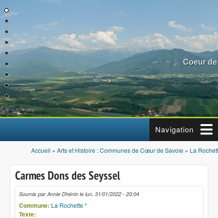
Aller au contenu principal
Coeur de
Navigation
Accueil
»
Arts et Histoire : Communes de Cœur de Savoie
»
La Rochett
Vous êtes ici
Carmes Dons des Seyssel
Soumis par
Annie Dhénin
le
lun, 31/01/2022 - 20:04
Commune:
La Rochette *
Texte: