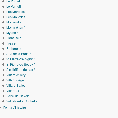
Le Pontet
Le Verneil
Les Marches
Les Mollettes
Montendry
Montmélian *
Myans *
Planaise *
Presle
Rotherens
St J. de la Porte *
St Pierre d'Albigny *
St Pierre de Soucy *
Ste Hélène du Lac *
Villard d'Héry
Villard-Léger
Villard-Sallet
Villaroux
Porte-de-Savoie
Valgelon-La Rochette
Points d'Histoire