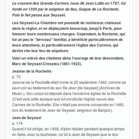
, nous dit Jean Lullin en 1787,
Le couvent des Grands-Carmes
fut
fondé en 1330 par le seigneur du lieu, Guigue de La Rochette.
Puis le fief passa aux Seyssel.
Les Seyssel-La Chambre ont possédé de nombreux châteaux
dans la région, et se déplaçaient beaucoup, jusqu'à Paris, pour
honorer leurs nombreuses charges. Cependant, la Rochette, qui
fut un peu le "berceau" familial, a bénéficié particulièrement de
leurs attentions, et particulièrement l'église des Carmes, qui
devint vite leur lieu de sépulture.
Voici un relevé des citations dans l'ouvrage de leur descendant,
Marc de Seyssel-Cressieu (1861-1922).
Jeanne de la Rochette
p. 73
Jeanne de la Rochette était morte le 20 septembre 1460, comme se
peut voir au testament de son fils Jean [de Seyssel] (Archives de
Musin.). Son corps fut déposé dans l'ancienne église de la Rochette
(C'est vers cette époque que fut construite l'église neuve des
Carmes de la Rochette. Elle n'était pas encore consacrée en 1460,
lors du testament de Jean de Seyssel, seigneur de Barjact.).
Jean de Seyssel
p. 174
Quand il fut obligé, en 1458, d'aller résider pendant quelque temps
en Italie, avec la duchesse, ce fut à Jean de Seyssel que le duc