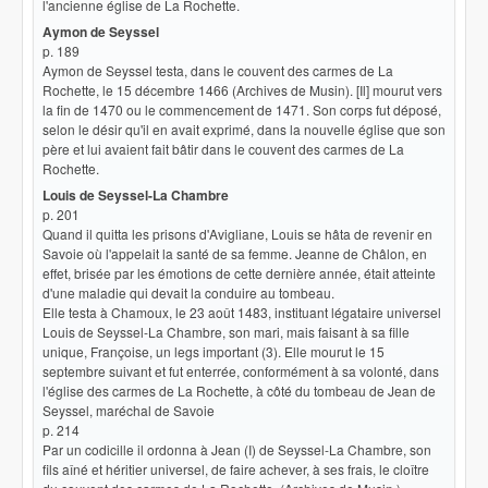
l'ancienne église de La Rochette.
Aymon de Seyssel
p. 189
Aymon de Seyssel testa, dans le couvent des carmes de La
Rochette, le 15 décembre 1466 (Archives de Musin). [Il] mourut vers
la fin de 1470 ou le commencement de 1471. Son corps fut déposé,
selon le désir qu'il en avait exprimé, dans la nouvelle église que son
père et lui avaient fait bâtir dans le couvent des carmes de La
Rochette.
Louis de Seyssel-La Chambre
p. 201
Quand il quitta les prisons d'Avigliane, Louis se hâta de revenir en
Savoie où l'appelait la santé de sa femme. Jeanne de Châlon, en
effet, brisée par les émotions de cette dernière année, était atteinte
d'une maladie qui devait la conduire au tombeau.
Elle testa à Chamoux, le 23 août 1483, instituant légataire universel
Louis de Seyssel-La Chambre, son mari, mais faisant à sa fille
unique, Françoise, un legs important (3). Elle mourut le 15
septembre suivant et fut enterrée, conformément à sa volonté, dans
l'église des carmes de La Rochette, à côté du tombeau de Jean de
Seyssel, maréchal de Savoie
p. 214
Par un codicille il ordonna à Jean (I) de Seyssel-La Chambre, son
fils aîné et héritier universel, de faire achever, à ses frais, le cloître