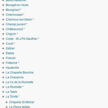
Bourget-en-Huile
Bourgneuf *
Chamousset *
Chamoux-sur-Gelon *
ChampLaurent *
Châteauneuf *
Chignin *
Coise - St J.Pd-Gauthier *
Cruet *
Détrier
Étable
Francin
Fréterive *
Hauteville
La Chapelle Blanche
La Chavanne
La Cx de la Rochette
La Rochette *
La Table
La Trinité *
Chapelle St-Michel
La Pierre taillée