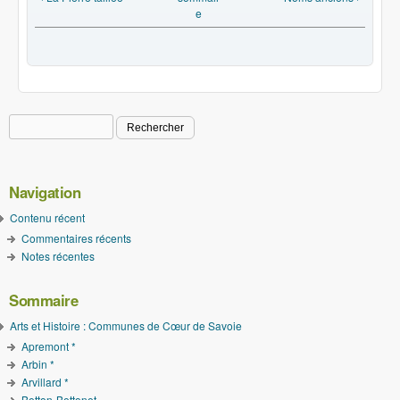
e
Rechercher
Formulaire de recherche
Navigation
Contenu récent
Commentaires récents
Notes récentes
Sommaire
Arts et Histoire : Communes de Cœur de Savoie
Apremont *
Arbin *
Arvillard *
Betton-Bettonet