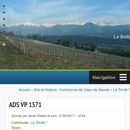
Aller au contenu principal
Le Bel
Navigation
Accueil
»
Arts et Histoire : Communes de Cœur de Savoie
»
La Trinité *
Vous êtes ici
ADS VP 1571
Soumis par
Annie Dhénin
le
sam, 01/04/2017 - 12:43
Commune:
La Trinité *
Texte: