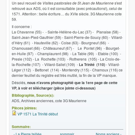
Un seul recueil de
Visites pastorales de St Jean de Maurienne
s'est
retrouvé aux ADS, où il est consultable (avec précautions!), celui de
1571. Attention : belle écriture… du XVIe siècle. 3G Maurienne cote
59.
Il concerne :
La Chavanne (55) - - Sainte-Hélène-du-Lac (37) - Planaise (58) -
Saint-Jean-Pied-Gauthier (59) - Saint-Pierre-de-Soucy (60) - Villard-
d’Héry (61) - Hauteville (62) - Coise (63) - Bourgneuf (66) -
Chamousset (66) - Châteauneuf (67) - Le Pontet (96) - Bourget-
en-Huile (97) - Champlaurent (98) - La Table (99) - Etable (100) -
Presle (102) - La Rochette (103) - Rotherens (105) - La Croix-de-
la-Rochette (107) - VilIard-Sallet (109) -
La Trinité (110)
- Villard-
Léger (112) - Bettonet (114) - Montendry (115) - Chamoux (116) ce
dernier feuillet du registre est très mutilé, la fin de la VP manque.
Désolés,
nous n'avons photographié que la 1ere page de cette
VP, à voir et télécharger (pièce jointe ci-dessous)
Bibliographie, Source(s):
ADS, Archives anciennes, cote 3G Maurienne
Pièces jointes:
VP 1571 La Trinité début
Sommaire:
‹ La Pierre taillée
sommair
Noms anciens ›