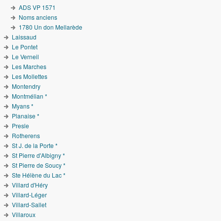
ADS VP 1571
Noms anciens
1780 Un don Mellarède
Laissaud
Le Pontet
Le Verneil
Les Marches
Les Mollettes
Montendry
Montmélian *
Myans *
Planaise *
Presle
Rotherens
St J. de la Porte *
St Pierre d'Albigny *
St Pierre de Soucy *
Ste Hélène du Lac *
Villard d'Héry
Villard-Léger
Villard-Sallet
Villaroux