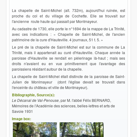
La chapelle de Saint-Michel (alt. 732m), aujourd'hui ruinée, est
proche du col et du village de Cochette. Elle se trouvait sur
l'ancienne route haute qui passait par Montmayeur.
Au cadastre de 1730, elle porte le n°1694 de la mappe de La Trinité,
avec ces indications : « Chapelle de Saint-Michel, de l'ancien
patrimoine de la cure d'Hauteville. 4 journaux, 51 t. 5. »
Le pré de la chapelle de Saint-Michel est sur la commune de La
Trinité, mais il appartenait au curé d'Hauteville. Chaque année la
paroisse d'Hauteville se rendait en pèlerinage là-haut ; mais ses
droits n'avaient eu en vue primitivement que l'avantage des
paroissiens résidant autour de la chapelle.
La chapelle de Saint-Michel était distincte de la paroisse de Saint-
Julien de Monlmayeur (dont l'église devait se trouvait dans
l'enceinte du château et ville de Montmayeur).
Bibliographie, Source(s):
Le Décanal de Val-Penouse
, par M. l'abbé Félix BERNARD,
Mémoires de l'Académie des sciences, belles-lettres et arts de
Savoie 1931
Image box: