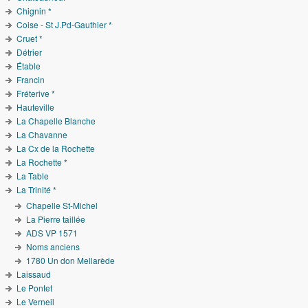
Chignin *
Coise - St J.Pd-Gauthier *
Cruet *
Détrier
Étable
Francin
Fréterive *
Hauteville
La Chapelle Blanche
La Chavanne
La Cx de la Rochette
La Rochette *
La Table
La Trinité *
Chapelle St-Michel
La Pierre taillée
ADS VP 1571
Noms anciens
1780 Un don Mellarède
Laissaud
Le Pontet
Le Verneil