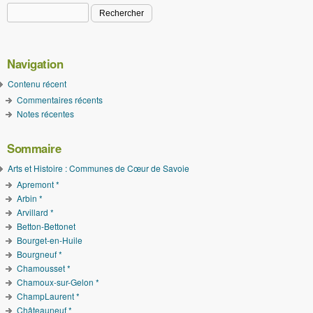
Rechercher
Formulaire de recherche
Navigation
Contenu récent
Commentaires récents
Notes récentes
Sommaire
Arts et Histoire : Communes de Cœur de Savoie
Apremont *
Arbin *
Arvillard *
Betton-Bettonet
Bourget-en-Huile
Bourgneuf *
Chamousset *
Chamoux-sur-Gelon *
ChampLaurent *
Châteauneuf *