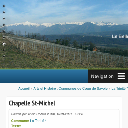
Aller au contenu principal
Le Bel
Navigation
Accueil
»
Arts et Histoire : Communes de Cœur de Savoie
»
La Trinité *
Vous êtes ici
Chapelle St-Michel
Soumis par
Annie Dhénin
le
dim, 10/01/2021 - 12:24
Commune:
La Trinité *
Texte: