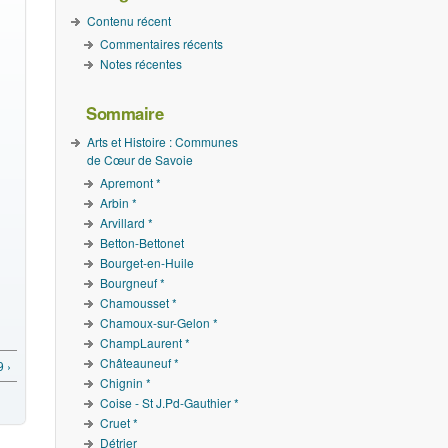
Contenu récent
Commentaires récents
Notes récentes
Sommaire
Arts et Histoire : Communes
de Cœur de Savoie
Apremont *
Arbin *
Arvillard *
Betton-Bettonet
Bourget-en-Huile
Bourgneuf *
Chamousset *
Chamoux-sur-Gelon *
ChampLaurent *
Châteauneuf *
 ›
Chignin *
Coise - St J.Pd-Gauthier *
Cruet *
Détrier