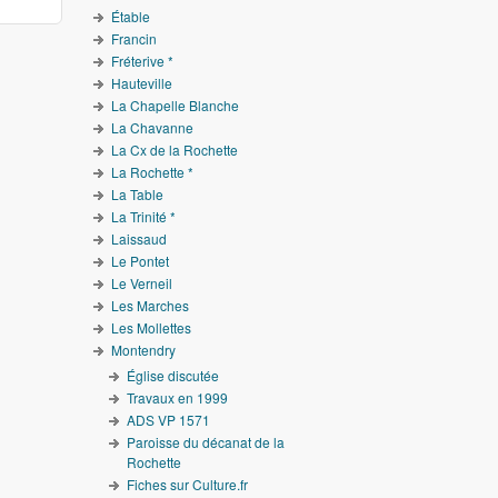
Étable
Francin
Fréterive *
Hauteville
La Chapelle Blanche
La Chavanne
La Cx de la Rochette
La Rochette *
La Table
La Trinité *
Laissaud
Le Pontet
Le Verneil
Les Marches
Les Mollettes
Montendry
Église discutée
Travaux en 1999
ADS VP 1571
Paroisse du décanat de la
Rochette
Fiches sur Culture.fr