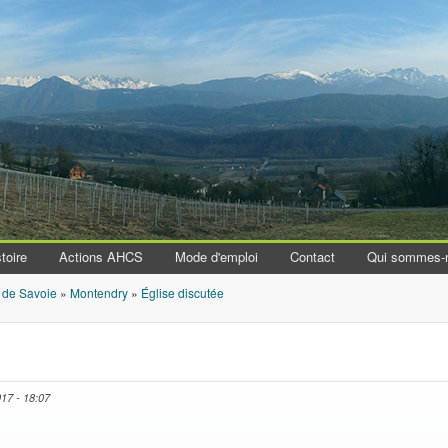
Aller au contenu principal
toire
Actions AHCS
Mode d'emploi
Contact
Qui sommes-
 de Savoie
»
Montendry
»
Église discutée
017 - 18:07